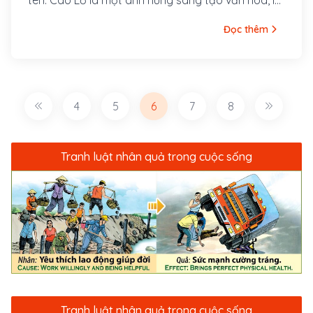
biểu tượng của trí tuệ, sức mạnh Việt Nam ngay
Đọc thêm
từ buổi đầu dựng nước, dựng đô.
4
5
6
7
8
Tranh luật nhân quả trong cuộc sống
Tranh luật nhân quả trong cuộc sống