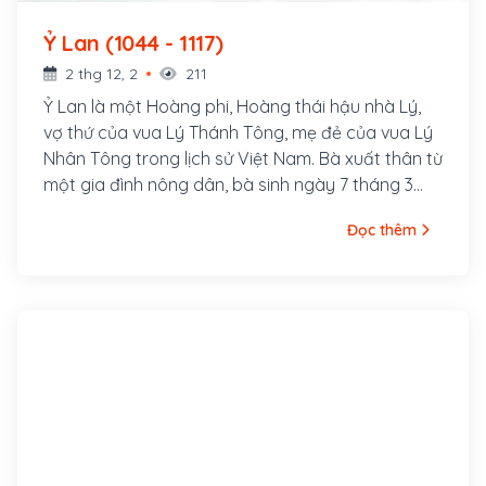
Ỷ Lan (1044 - 1117)
2 thg 12, 2
211
Ỷ Lan là một Hoàng phi, Hoàng thái hậu nhà Lý,
vợ thứ của vua Lý Thánh Tông, mẹ đẻ của vua Lý
Nhân Tông trong lịch sử Việt Nam. Bà xuất thân từ
một gia đình nông dân, bà sinh ngày 7 tháng 3
năm Giáp Thân (1044), quê làng Thổ Lỗi, lộ Bắc
Đọc thêm
Giang (sau đổi là huyện Siêu Loại, tỉnh Bắc Ninh)