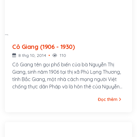
Cô Giang (1906 - 1930)
8 thg 10, 2014
110
Cô Giang tên gọi phổ biến của bà Nguyễn Thị
Giang, sinh năm 1906 tại thị xã Phủ Lạng Thương,
tỉnh Bắc Giang, một nhà cách mạng người Việt
chống thực dân Pháp và là hôn thê của Nguyễn
Thái Học - lãnh tụ của Việt Nam Quốc Dân Đảng.
Đọc thêm
Bà là con thứ hai trong một gia đình gồm bảy
người con cả trai và gái, là em ruột Nguyễn Thị
Bắc, tức Cô Bắc.