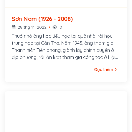
Sơn Nam (1926 - 2008)
28 thg 11, 2022
0
Thuở nhỏ ông học tiểu học tại quê nhà, rồi học
trung học tại Cần Thơ. Năm 1945, ông tham gia
Thanh niên Tiền phong, giành lấy chính quyền ở
địa phương, rồi lần lượt tham gia công tác ở Hội
Văn hóa cứu quốc tỉnh, phòng Chính trị Quân khu,
Đọc thêm
phòng Văn nghệ Ban Tuyên huấn Xứ ủy Nam Bộ.
Bút danh Sơn Nam ra đời trong thời gian này, để
tưởng nhớ người phụ nữ Khmer đã cho ông bú
mớm thời thơ ấu (Sơn là một họ lớn của người
Khmer, Nam là để nhắc nhớ mình là người phương
Nam).