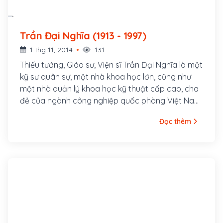
Trần Đại Nghĩa (1913 - 1997)
1 thg 11, 2014
131
Thiếu tướng, Giáo sư, Viện sĩ Trần Đại Nghĩa là một
kỹ sư quân sự, một nhà khoa học lớn, cũng như
một nhà quản lý khoa học kỹ thuật cấp cao, cha
đẻ của ngành công nghiệp quốc phòng Việt Nam,
tên thật Phạm Quang Lễ, sinh ngày 13 tháng 9
Đọc thêm
năm 1913 trong một gia đình nhà giáo nghèo tại
xã Chánh Hiệp, huyện Tam Bình, tỉnh Vĩnh Long.
Mồ côi cha lúc 6 tuổi, ông được mẹ và chị gái đã
tần tảo nuôi dưỡng cho ăn học.