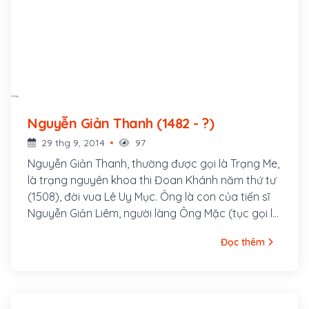
Nguyễn Giản Thanh (1482 - ?)
29 thg 9, 2014
97
Nguyễn Giản Thanh, thường được gọi là Trạng Me,
là trạng nguyên khoa thi Đoan Khánh năm thứ tư
(1508), đời vua Lê Uy Mục. Ông là con của tiến sĩ
Nguyễn Giản Liêm, người làng Ông Mặc (tục gọi là
làng Me) huyện Đông Ngàn (nay là Từ Sơn), tỉnh
Đọc thêm
Bắc Ninh. Ông làm quan đến chức Hàn lâm viện
Thị thư kiêm Đông các Đại học sĩ. Sau đó, lại ra
làm quan với nhà Mạc và được cử đi sứ sang nhà
Minh (Trung Quốc) để cầu phong cho Mạc Đăng