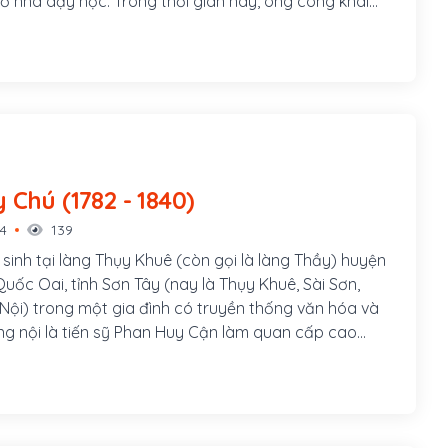
ở nhà dạy học. Trong thời gian này, ông công khai
ng trào Duy Tân, nhưng không trực tiếp chỉ đạo. Từ
đầu viết báo cho nhiều tờ báo trong nước, trong vai
 bút, chủ yếu là dịch thuật, biên khảo sách chữ Hán.
Phan Huy Chú (1782 - 1840)
14
139
sinh tại làng Thụy Khuê (còn gọi là làng Thầy) huyện
uốc Oai, tỉnh Sơn Tây (nay là Thụy Khuê, Sài Sơn,
Nội) trong một gia đình có truyền thống văn hóa và
g nội là tiến sỹ Phan Huy Cận làm quan cấp cao
nh Lê-Trịnh. Thân phụ là tiến sỹ Phan Huy Ích, giữ nhiều
trọng dưới thời Tây Sơn. Thân mẫu là bà Ngô Thị
Ngô Thì Nhậm, người được vua Quang Trung giao cho
ách. Như vậy, cả gia đình bên nội và bên ngoại của