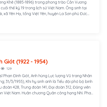
ơng Khê (1885-1896) trong phong trào Cần Vương
uối thế kỷ 19 trong lịch sử Việt Nam. Ông sinh tại
i, xã Yên Hạ, tổng Việt Yên, huyện La Sơn phủ Đức
Tĩnh (nay là xã Tùng Ảnh huyện Đức Thọ) một vùng quê
i thành đạt trên con đường khoa bảng.
Phan Đình Giót (1922 - 1954)
129
 sĩ Phan Đình Giót, Anh hùng Lực lượng Vũ trang Nhân
g; 31/3/1955), Khi hy sinh anh là Tiểu đội phó bộ binh
ểu đoàn 428, Trung đoàn 141, Đại đoàn 312, Đảng viên
n Việt Nam. Huân chương Quân công hạng Nhì. Phan
h nǎm 1922 ở làng Tam Quang, huyện Cẩm Xuyên, tỉnh
 một gia đình rất nghèo. Bố bị chết đói. Anh phải đi ở