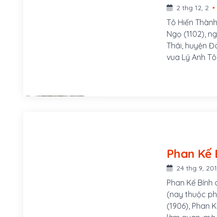
2 thg 12, 2
Tô Hiến Thành
Ngọ (1102), n
Thái, huyện Đ
vua Lý Anh Tô
Anh Tông đánh
tập binh lính,
24 thg 9, 20
Phan Kế Bính 
(nay thuộc ph
(1906), Phan 