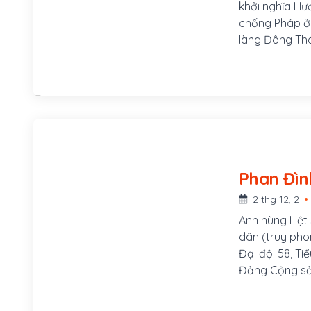
khởi nghĩa Hư
chống Pháp ở c
làng Đông Thá
Thọ, tỉnh Hà 
có nhiều ngườ
2 thg 12, 2
Anh hùng Liệt
dân (truy phon
Đại đội 58, Ti
Đảng Cộng sả
Đình Giót sin
Hà Tĩnh, trong