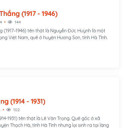
Lý Chính Thắng (1917 - 1946)
14
144
g (1917–1946) tên thật là Nguyễn Đức Huỳnh là một
mạng Việt Nam, quê ở huyện Hương Sơn, tỉnh Hà Tĩnh.
Lý Tự Trọng (1914 - 1931)
4
102
914-1931) tên thật là Lê Văn Trọng. Quê gốc ở xã
yện Thạch Hà, tỉnh Hà Tĩnh nhưng lại sinh ra tại làng