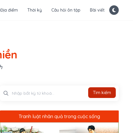
Địa điểm
Thời kỳ
Câu hỏi ôn tập
Bài viết
miền
h
Tìm kiếm
Tìm kiếm
Tranh luật nhân quả trong cuộc sống