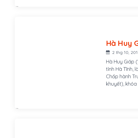
từ năm 13 tuổ
anh tham gia 
đội chủ lực. T
tự giác gương
đội, sẵn sàng
được đồng đội
lớn như: Trung
2 thg 10, 20
Hà Huy Giáp (
tỉnh Hà Tĩnh,
Chấp hành Tr
khuyết), khóa
Giáo dục, Thứ