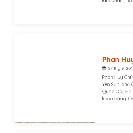
làm quan, mà 
hưởng ứng pho
1907, ông bắt 
trò là một trợ
27 thg 9, 20
Phan Huy Chú 
Yên Sơn, phủ Q
Quốc Oai, Hà 
khoa bảng. Ôn
trong triều đì
chức vụ quan 
Thục, em gái 
nhiều trọng tr