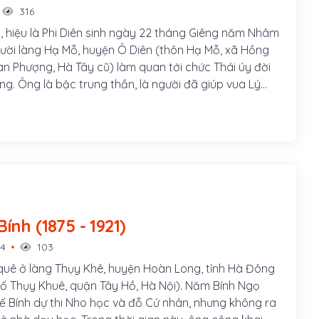
316
, hiệu là Phi Diên sinh ngày 22 tháng Giêng năm Nhâm
gười làng Hạ Mỗ, huyện Ô Diên (thôn Hạ Mỗ, xã Hồng
an Phượng, Hà Tây cũ) làm quan tới chức Thái úy đời
ng. Ông là bậc trung thần, là người đã giúp vua Lý
 đông dẹp bắc, giữ cho đất nước được yên, luyện
 kén chọn nhân tài giúp nước.
Phan Kế Bính (1875 - 1921)
14
103
quê ở làng Thụy Khê, huyện Hoàn Long, tỉnh Hà Đông
ố Thụy Khuê, quận Tây Hồ, Hà Nội). Năm Bính Ngọ
Kế Bính dự thi Nho học và đỗ Cử nhân, nhưng không ra