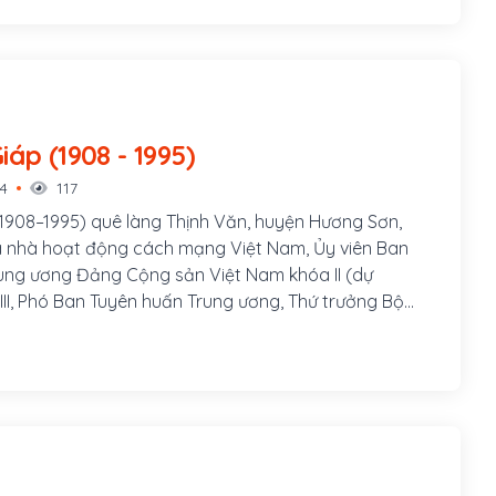
i cực nhọc, vất vả. Cách mạng tháng Tám thành công,
tự vệ chiến đấu, đến năm 1950, anh xung phong đi bộ
rong cuộc sống tập thể quân đội, Phan Đình Giót luôn
 mẫu về mọi mặt, hết lòng thương yêu giúp đỡ đồng
 nhận khó khăn về mình, nhường thuận lợi cho bạn nên
 mến phục. Phan Đình Giót tham gia nhiều chiến dịch
Hà Huy Giáp (1908 - 1995)
 Du, Hoà Bình, Tây Bắc, Điện Biên Phủ.
14
117
1908–1995) quê làng Thịnh Văn, huyện Hương Sơn,
 là nhà hoạt động cách mạng Việt Nam, Ủy viên Ban
ung ương Đảng Cộng sản Việt Nam khóa II (dự
 III, Phó Ban Tuyên huấn Trung ương, Thứ trưởng Bộ
 trưởng Bộ Văn hóa, Phó ban nghiên cứu lịch sử Đảng.