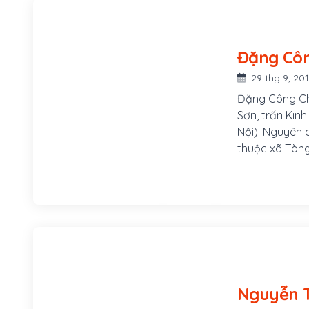
Phan Huy Chú 
Ngô Thì, có n
29 thg 9, 20
Đặng Công Chấ
Sơn, trấn Kin
Nội). Nguyên 
thuộc xã Tòng
nguyên khoa Tâ
Thần Tông.