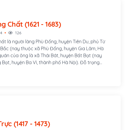
với hai dòng họ tiêu biểu ở nước ta là Phan Huy và
hiều đóng góp cho nền văn hóa Việt Nam.
Đặng Công Chất (1621 - 1683)
14
126
t là người làng Phù Đổng, huyện Tiên Du, phủ Từ
h Bắc (nay thuộc xã Phù Đổng, huyện Gia Lâm, Hà
quán của ông là xã Thái Bát, huyện Bất Bạt (nay
 Bạt, huyện Ba Vì, thành phố Hà Nội). Đỗ trạng
n Sửu, niên hiệu Vĩnh Thọ thứ 4 (1661) thời vua Lê
Nguyễn Trực (1417 - 1473)