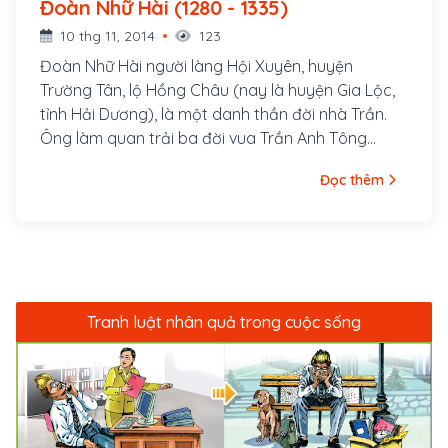
Đoàn Nhữ Hài (1280 - 1335)
10 thg 11, 2014
123
Đoàn Nhữ Hài người làng Hội Xuyên, huyện
Trường Tân, lộ Hồng Châu (nay là huyện Gia Lộc,
tỉnh Hải Dương), là một danh thần đời nhà Trần.
Ông làm quan trải ba đời vua Trần Anh Tông
(1293-1214), Trần Minh Tông (1314-1329) và Trần
Đọc thêm
Hiến Tông (1329-1341), là người có năng lực hoạt
động về ngoại giao và nội trị, lần lượt nắm giữ các
chức vụ Ngự sử trung tán, Tham tri chính sự, Hành
khiển, Thiên tử chiêu dụ sứ, Kinh lược Nghệ An. Ông
hy sinh trong cuộc chinh phạt Ai Lao năm 1335.
Tranh luật nhân quả trong cuộc sống