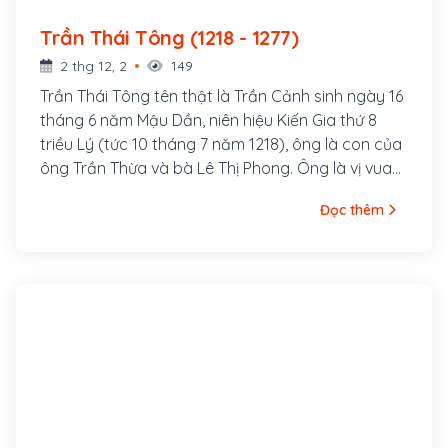
Trần Thái Tông (1218 - 1277)
2 thg 12, 2
149
Trần Thái Tông tên thật là Trần Cảnh sinh ngày 16
tháng 6 năm Mậu Dần, niên hiệu Kiến Gia thứ 8
triều Lý (tức 10 tháng 7 năm 1218), ông là con của
ông Trần Thừa và bà Lê Thị Phong. Ông là vị vua
đầu tiên của nhà Trần trong lịch sử Việt Nam, trị vì
Đọc thêm
hơn 32 năm (1225 - 1258) và làm Thái thượng
hoàng 19 năm. Ông được vợ là Lý Chiêu Hoàng,
nữ hoàng đầu tiên và là nhà vua cuối cùng của
nhà Lý nhường ngôi. Việc ông được đưa lên làm
vua nói riêng và nhà Trần thay thế nhà Lý nói
chung phần lớn nhờ ở công sức của Trần Thủ Độ,
Điện tiền chỉ huy sứ trong triều Lý, chú của Trần
Cảnh. Bố của Trần Cảnh là Trần Thừa, cũng là một
viên quan của triều Lý, ông từng làm Nội thị khán
thủ, một chức quan đứng đầu các quan hầu cận