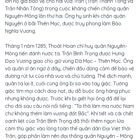
lớn hộ giá bảo vệ cho hai vua Trần (Trần Thánh Tông và
Trần Nhân Tông) trong cuộc kháng chiến chống quân
Nguyên-Mông lần thứ hai. Ông hy sinh khi chặn quân
Nguyên ở bãi Thiên Mạc, được truy phong làm Bảo
Nghĩa Vương.
Tháng 1 năm 1285, Thoát Hoan chỉ huy quân Nguyên-
Mông tiến đánh nước ta. Trần Bình Trọng được Hưng
Đạo Vương giao cho giữ vùng Đà Mạc – Thiên Mạc. Ông
và quân sĩ án ngữ ở đây, chiến đấu dũng cảm để bảo vệ
đường rút lui của nhà vua và chủ tướng. Thế địch mạnh,
quân ta lại ít, cuối cùng ông bị sa vào tay giặc. Tướng
giặc tìm mọi cách doạ nạt, dụ dỗ buộc ông hàng phục
nhưng không được. Trước khi bị giết hại ông đã để lại
cho đời sau câu nói nổi tiếng : “Ta thà làm ma nước Nam
chứ không thèm làm vương đất Bắc”. Khí tiết và cái chết
oanh liệt của Trần Bình Trọng đã thổi thêm ngọn lửa
căm thù giặc vào lòng toàn thể quân dân Đại Việt thời
Trần, góp phần làm nên đại thắng quân Nguyên – Mông