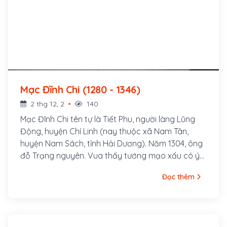
Mạc Đĩnh Chi (1280 - 1346)
2 thg 12, 2
140
Mạc Đĩnh Chi tên tự là Tiết Phu, người làng Lũng
Động, huyện Chí Linh (nay thuộc xã Nam Tân,
huyện Nam Sách, tỉnh Hải Dương). Năm 1304, ông
đỗ Trạng nguyên. Vua thấy tướng mạo xấu có ý
chê, ông dâng bài phú "Ngọc tỉnh liên" (sen giếng
Đọc thêm
ngọc) khiến Vua khâm phục, bổ chức Nội thư gia.
Về sau ông được cháu 7 đời là Mạc Đăng Dung
truy tôn là Kiến Thủy Khâm Ninh Văn Hoàng Đế.