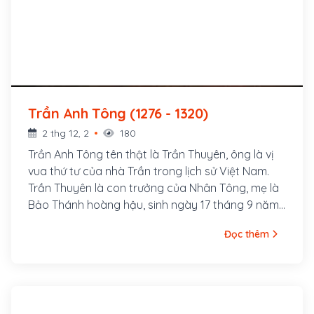
Trần Anh Tông (1276 - 1320)
2 thg 12, 2
180
Trần Anh Tông tên thật là Trần Thuyên, ông là vị
vua thứ tư của nhà Trần trong lịch sử Việt Nam.
Trần Thuyên là con trưởng của Nhân Tông, mẹ là
Bảo Thánh hoàng hậu, sinh ngày 17 tháng 9 năm
1276, được lập ngay làm Đông cung thái tử. Ông
Đọc thêm
lên ngôi ngày rằm tháng 4 năm Quý Tỵ (1293) đổi
niên hiệu Hưng Long, ở ngôi 21 năm (1293 – 1314)
và làm Thái thượng hoàng 6 năm.