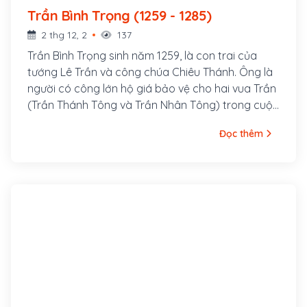
Trần Bình Trọng (1259 - 1285)
2 thg 12, 2
137
Trần Bình Trọng sinh năm 1259, là con trai của
tướng Lê Trần và công chúa Chiêu Thánh. Ông là
người có công lớn hộ giá bảo vệ cho hai vua Trần
(Trần Thánh Tông và Trần Nhân Tông) trong cuộc
kháng chiến chống quân Nguyên-Mông lần thứ
Đọc thêm
hai. Ông hy sinh khi chặn quân Nguyên ở bãi Thiên
Mạc, được truy phong làm Bảo Nghĩa Vương.