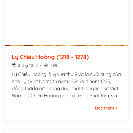
Lý Chiêu Hoàng (1218 - 1278)
2 thg 12, 2
198
Lý Chiêu Hoàng là vị vua thứ 9 và là cuối cùng của
nhà Lý (Việt Nam) từ năm 1224 đến năm 1225,
đồng thời là nữ hoàng duy nhất trong lịch sử Việt
Nam. Lý Chiêu Hoàng còn có tên là Phật Kim, sinh
vào tháng 9 Mậu Dần (1218). Bà là con gái thứ hai
Đọc thêm
của vua Lý Huệ Tông và Hoàng hậu Trần Thị
Dung. Khi bà ra đời thì nhà Lý đã vào thời kỳ suy
tàn.