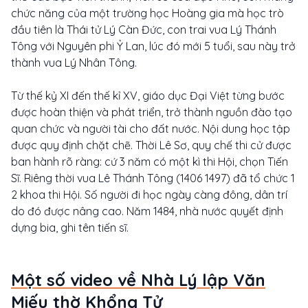
chức năng của một trường học Hoàng gia mà học trò
đầu tiên là Thái tử Lý Càn Đức, con trai vua Lý Thánh
Tông với Nguyên phi Ỷ Lan, lúc đó mới 5 tuổi, sau này trở
thành vua Lý Nhân Tông.
Từ thế kỷ XI đến thế kỉ XV, giáo dục Đại Việt từng bước
được hoàn thiện và phát triển, trở thành nguồn đào tạo
quan chức và người tài cho đất nước. Nội dung học tập
được quy định chặt chẽ. Thời Lê Sơ, quy chế thi cử được
ban hành rõ ràng: cứ 3 năm có một kì thi Hội, chọn Tiến
Sĩ. Riêng thời vua Lê Thánh Tông (1406 1497) đã tổ chức 1
2 khoa thi Hội. Số người đi học ngày càng đông, dân trí
do đó được nâng cao. Năm 1484, nhà nước quyết định
dựng bia, ghi tên tiến sĩ.
Một số video về Nhà Lý lập Văn
Miếu thờ Khổng Tử