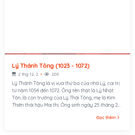
Lý Thánh Tông (1023 - 1072)
2 thg 12, 2
205
Lý Thánh Tông là vị vua thứ ba của nhà Lý, cai trị
từ năm 1054 đến 1072. Ông tên thật là Lý Nhật
Tôn, là con trưởng của Lý Thái Tông, mẹ là Kim
Thiên thái hậu Mai thị. Ông sinh ngày 25 tháng 2
năm Quý Hợi, niên hiệu Thuận Thiên thứ 14 (tức 30
Đọc thêm
tháng 3 năm 1023) tại cung Long Đức, triều Lý
Thái Tổ. Năm 1028, ông được vua cha Lý Thái
Tông lập làm Hoàng thái tử.