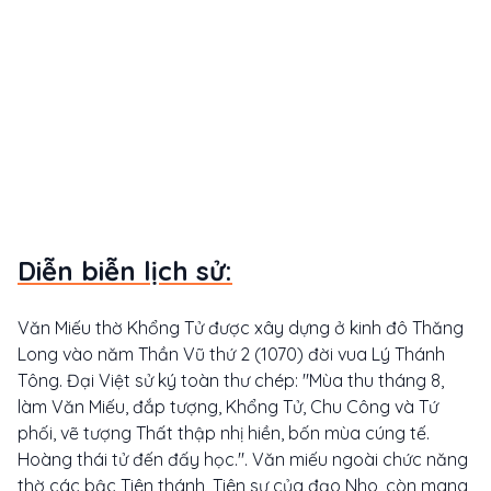
Diễn biễn lịch sử:
Văn Miếu thờ Khổng Tử được xây dựng ở kinh đô Thăng
Long vào năm Thần Vũ thứ 2 (1070) đời vua Lý Thánh
Tông. Đại Việt sử ký toàn thư chép: "Mùa thu tháng 8,
làm Văn Miếu, đắp tượng, Khổng Tử, Chu Công và Tứ
phối, vẽ tượng Thất thập nhị hiền, bốn mùa cúng tế.
Hoàng thái tử đến đấy học.". Văn miếu ngoài chức năng
thờ các bậc Tiên thánh, Tiên sư của đạo Nho, còn mang