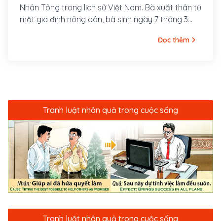
Nhân Tông trong lịch sử Việt Nam. Bà xuất thân từ
một gia đình nông dân, bà sinh ngày 7 tháng 3
năm Giáp Thân (1044), quê làng Thổ Lỗi, lộ Bắc
Đọc thêm
Giang (sau đổi là huyện Siêu Loại, tỉnh Bắc Ninh)
Tranh luật nhân quả trong cuộc sống
Tranh luật nhân quả trong cuộc sống