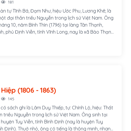
181
ản tự Tĩnh Bá, Đạm Như, hiệu Ước Phu, Lương Khê; là
một đại thần triều Nguyễn trong lịch sử Việt Nam. Ông
háng 10, năm Bính Thìn (1796) tại làng Tân Thạnh,
h, phủ Định Viễn, tỉnh Vĩnh Long, nay là xã Bảo Thạnh,
ỉnh Bến Tre.
Lâm Duy Hiệp (1806 - 1863)
145
ó sách ghi là Lâm Duy Thiếp, tự: Chính Lộ, hiệu: Thất
hần triều Nguyễn trong lịch sử Việt Nam. Ông sinh tại
huyện Tuy Viễn, tỉnh Bình Định (nay là huyện Tuy
nh Định). Thuở nhỏ, ông có tiếng là thông minh, nhanh