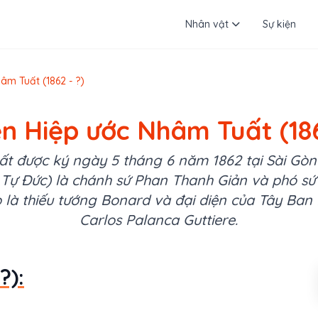
Nhân vật
Sự kiện
âm Tuất (1862 - ?)
ện Hiệp ước Nhâm Tuất (186
t được ký ngày 5 tháng 6 năm 1862 tại Sài Gòn g
 Tự Đức) là chánh sứ Phan Thanh Giản và phó sứ
 là thiếu tướng Bonard và đại diện của Tây Ban
Carlos Palanca Guttiere.
?):