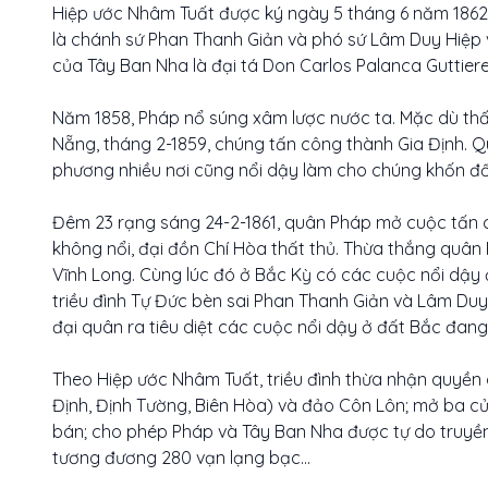
Hiệp ước Nhâm Tuất được ký ngày 5 tháng 6 năm 1862 t
là chánh sứ Phan Thanh Giản và phó sứ Lâm Duy Hiệp v
của Tây Ban Nha là đại tá Don Carlos Palanca Guttiere
Năm 1858, Pháp nổ súng xâm lược nước ta. Mặc dù th
Nẵng, tháng 2-1859, chúng tấn công thành Gia Định. Qu
phương nhiều nơi cũng nổi dậy làm cho chúng khốn đố
Đêm 23 rạng sáng 24-2-1861, quân Pháp mở cuộc tấn 
không nổi, đại đồn Chí Hòa thất thủ. Thừa thắng quân 
Vĩnh Long. Cùng lúc đó ở Bắc Kỳ có các cuộc nổi dậy 
triều đình Tự Đức bèn sai Phan Thanh Giản và Lâm Duy
đại quân ra tiêu diệt các cuộc nổi dậy ở đất Bắc đan
Theo Hiệp ước Nhâm Tuất, triều đình thừa nhận quyền
Định, Định Tường, Biên Hòa) và đảo Côn Lôn; mở ba c
bán; cho phép Pháp và Tây Ban Nha được tự do truyền 
tương đương 280 vạn lạng bạc...