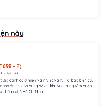
8 đời Minh Mạng, ông thi đỗ cử nhân, được bổ làm tri
i phủ. Ông làm quan đến chức Thượng thư, sung Cơ mật
 Phụ chánh đại thần.
iện này
ia Định (1698 - ?)
14
344
ột địa danh cũ ở miền Nam Việt Nam. Trải bao biến cố,
 danh ấy chỉ còn dùng để chỉ khu vực trung tâm quận
a Thành phố Hồ Chí Minh.