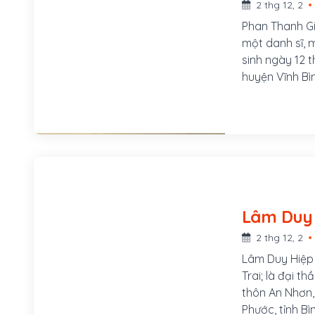
2 thg 12, 2
Phan Thanh Gi
một danh sĩ, 
sinh ngày 12 t
huyện Vĩnh Bìn
huyện Ba Tri, t
2 thg 12, 2
Lâm Duy Hiệp c
Trai; là đại t
thôn An Nhơn, 
Phước, tỉnh Bì