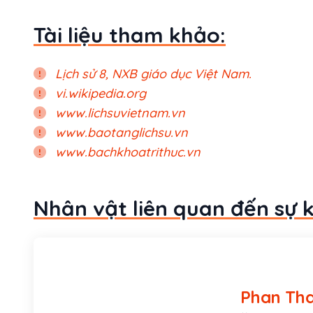
Tài liệu tham khảo:
Lịch sử 8, NXB giáo dục Việt Nam.
vi.wikipedia.org
www.lichsuvietnam.vn
www.baotanglichsu.vn
www.bachkhoatrithuc.vn
Nhân vật liên quan đến sự 