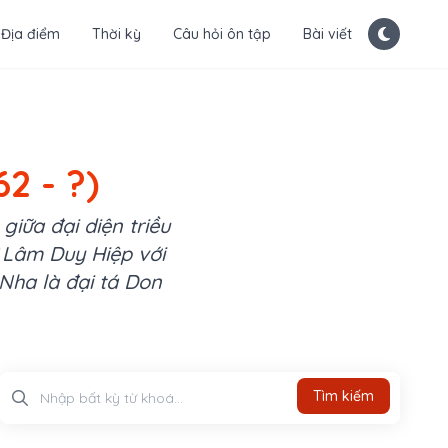
Địa điểm
Thời kỳ
Câu hỏi ôn tập
Bài viết
2 - ?)
iữa đại diện triều
 Lâm Duy Hiệp với
 Nha là đại tá Don
Tìm kiếm
Tìm kiếm