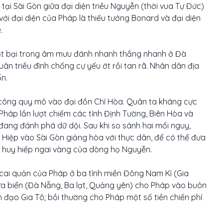
ại Sài Gòn giữa đại diện triều Nguyễn (thời vua Tự Đức)
ới đại diện của Pháp là thiếu tướng Bonard và đại diện
.
ất bại trong âm mưu đánh nhanh thắng nhanh ở Đà
ân triều đình chống cự yếu ớt rồi tan rã. Nhân dân địa
n.
công quy mô vào đại đồn Chí Hòa. Quân ta kháng cực
Pháp lần lượt chiếm các tỉnh Định Tường, Biên Hòa và
đang đánh phá dữ dội. Sau khi so sánh hai mối nguy,
 Hiệp vào Sài Gòn giảng hòa với thực dân, để có thể đưa
g huy hiếp ngai vàng của dòng họ Nguyễn.
 cai quản của Pháp ở ba tỉnh miền Đông Nam Kì (Gia
ửa biển (Đà Nẵng, Ba lạt, Quảng yên) cho Pháp vào buôn
đạo Gia Tô; bồi thường cho Pháp một số tiền chiến phí