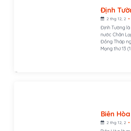
Định Tườ
2 thg 12, 2
Định Tường là
nước Chân Lạp
Đồng Tháp ngà
Mạng thứ 13 (1
thay đổi, đến 
và Gò Công. Tỉ
nguyên tên là
quận Châu Thà
lúc đó và gồm
Thành, Chợ G
2 thg 12, 2