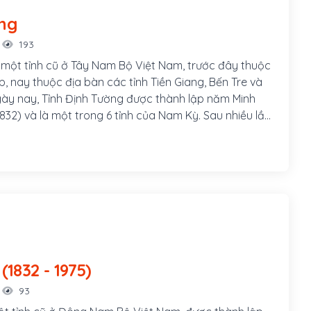
ng
193
 một tỉnh cũ ở Tây Nam Bộ Việt Nam, trước đây thuộc
, nay thuộc địa bàn các tỉnh Tiền Giang, Bến Tre và
y nay, Tỉnh Định Tường được thành lập năm Minh
832) và là một trong 6 tỉnh của Nam Kỳ. Sau nhiều lần
ngày 22-10-1956 lập lại trên địa bàn 2 tỉnh cũ Mỹ Tho
nh lỵ tỉnh Định Tường đặt tại Mỹ Tho và vẫn giữ
 "Mỹ Tho", về mặt hành chánh thuộc xã Điều Hòa,
nh. Định Tường là một trong 22 tỉnh của Nam Phần
 7 quận ban đầu: Bến Tranh, Cái Bè, Cai Lậy, Châu
ạo, Gò Công và Hòa Đồng.
Biên Hòa (1832 - 1975)
93