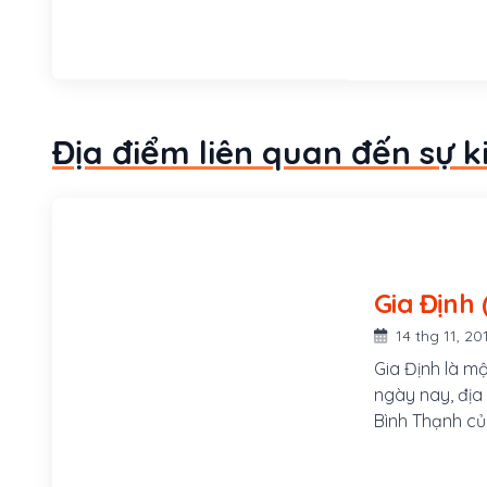
nhẹn. Năm 182
huyện, rồi tr
viện đại thần,
Địa điểm liên quan đến sự k
G
14 thg 11, 20
Gia Định là m
ngày nay, địa
Bình Thạnh củ