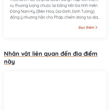
vụ thương lượng chuộc lại bằng tiền ba tỉnh miền
Đông Nam Kỳ (Biên Hòa, Gia Định, Định Tường);
đồng ý nhường hẳn cho Pháp chiếm đóng tại địa
hạt thuộc tỉnh thành Gia Định (tức Sài Gòn), vùng
Đọc thêm
phụ cận ngoại thành Định Tường, vùng Thủ Dầu
Một thuộc tỉnh Biên Hòa, và đảo Côn Lôn.
Nhân vật liên quan đến địa điểm
này