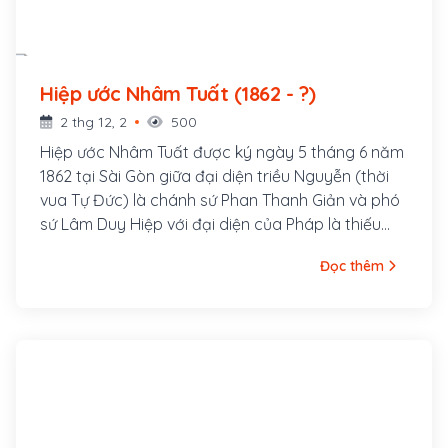
Hiệp ước Nhâm Tuất (1862 - ?)
2 thg 12, 2
500
Hiệp ước Nhâm Tuất được ký ngày 5 tháng 6 năm
1862 tại Sài Gòn giữa đại diện triều Nguyễn (thời
vua Tự Đức) là chánh sứ Phan Thanh Giản và phó
sứ Lâm Duy Hiệp với đại diện của Pháp là thiếu
tướng Bonard và đại diện của Tây Ban Nha là đại
Đọc thêm
tá Don Carlos Palanca Guttiere.