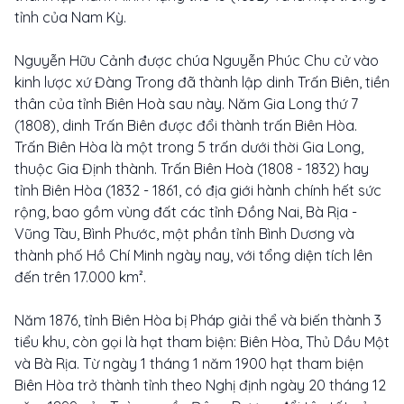
tỉnh của Nam Kỳ.
Nguyễn Hữu Cảnh được chúa Nguyễn Phúc Chu cử vào
kinh lược xứ Đàng Trong đã thành lập dinh Trấn Biên, tiền
thân của tỉnh Biên Hoà sau này. Năm Gia Long thứ 7
(1808), dinh Trấn Biên được đổi thành trấn Biên Hòa.
Trấn Biên Hòa là một trong 5 trấn dưới thời Gia Long,
thuộc Gia Định thành. Trấn Biên Hoà (1808 - 1832) hay
tỉnh Biên Hòa (1832 - 1861, có địa giới hành chính hết sức
rộng, bao gồm vùng đất các tỉnh Đồng Nai, Bà Rịa -
Vũng Tàu, Bình Phước, một phần tỉnh Bình Dương và
thành phố Hồ Chí Minh ngày nay, với tổng diện tích lên
đến trên 17.000 km².
Năm 1876, tỉnh Biên Hòa bị Pháp giải thể và biến thành 3
tiểu khu, còn gọi là hạt tham biện: Biên Hòa, Thủ Dầu Một
và Bà Rịa. Từ ngày 1 tháng 1 năm 1900 hạt tham biện
Biên Hòa trở thành tỉnh theo Nghị định ngày 20 tháng 12