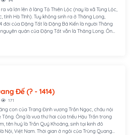
94
ra và lớn lên ở làng Tả Thiên Lộc (nay là xã Tùng Lộc,
 tỉnh Hà Tĩnh). Tuy không sinh ra ở Thăng Long,
4 đời của Đặng Tất là Đặng Bá Kiển là người Thăng
, nguyên quán của Đặng Tất vẫn là Thăng Long. Ông
Tất là Đặng Bá Tĩnh từng đỗ Thám hoa và làm quan
Trần. Đặng Tất thi đậu Thái học sinh thời nhà Trần và
ri phủ Hoá Châu nay là vùng Hải Lăng, Quảng Trị. Sau
 đến huyện Thăng Bình, Quảng Nam.
Trùng Quang Đế (? - 1414)
171
Ngạc, cháu nội
 Tông. Ông là vua thứ hai của triều Hậu Trần trong
am, tên huý là Trần Quý Khoáng, sinh tại kinh đô
à Nội, Việt Nam. Thời gian ở ngôi của Trùng Quang