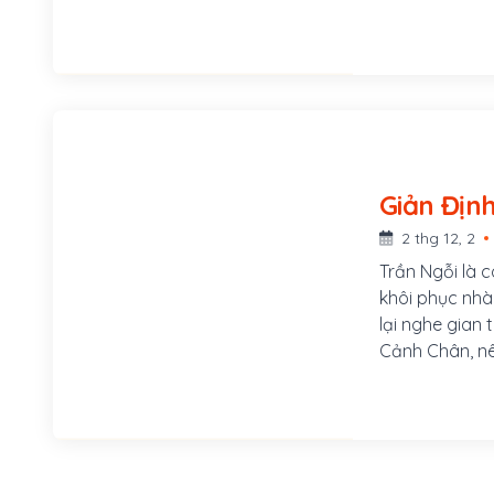
Đế là thời kỳ
của nhà Hồ bị
được Đặng Du
vua ngày 17 t
2 thg 12, 2
Trần Ngỗi là c
khôi phục nhà
lại nghe gian 
Cảnh Chân, nê