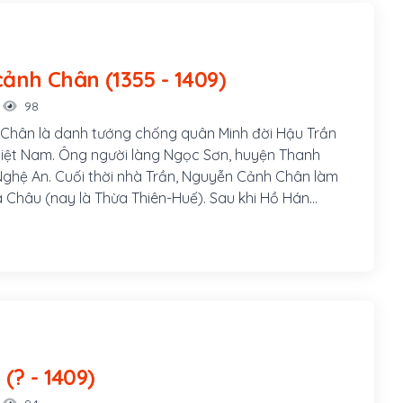
Nguyễn cảnh Chân (1355 - 1409)
98
Chân là danh tướng chống quân Minh đời Hậu Trần
 Việt Nam. Ông người làng Ngọc Sơn, huyện Thanh
Nghệ An. Cuối thời nhà Trần, Nguyễn Cảnh Chân làm
 Châu (nay là Thừa Thiên-Huế). Sau khi Hồ Hán
gôi vua, Nguyễn Cảnh Chân được phong làm An phủ
oa cai quản các châu phía Nam mới chiếm của
Đặng Tất (? - 1409)