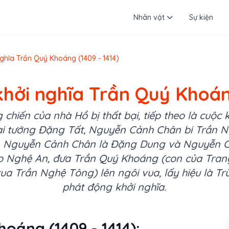
Nhân vật
Sự kiện
nghĩa Trần Quý Khoáng (1409 - 1414)
khởi nghĩa Trần Quý Khoáng
 chiến của nhà Hồ bị thất bại, tiếp theo là cuộc 
hai tướng Đặng Tất, Nguyễn Cảnh Chân bi Trần Ng
t, Nguyễn Cảnh Chân là Đặng Dung và Nguyễn C
o Nghệ An, đưa Trần Quý Khoáng (con của Tran
vua Trần Nghệ Tông) lên ngôi vua, lấy hiệu là T
phát động khởi nghĩa.
oáng (1409 - 1414):