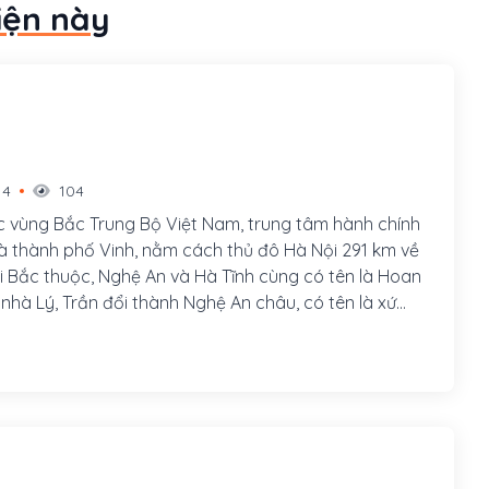
iện này
14
104
 vùng Bắc Trung Bộ Việt Nam, trung tâm hành chính
à thành phố Vinh, nằm cách thủ đô Hà Nội 291 km về
i Bắc thuộc, Nghệ An và Hà Tĩnh cùng có tên là Hoan
ần đổi thành Nghệ An châu, có tên là xứ
1490, đời vua Lê Thánh Tông, rồi trấn Nghệ An. Năm
h Mệnh chia trấn Nghệ An thành 2 tỉnh: Nghệ An và Hà
76 đến 1991, Nghệ An và Hà Tĩnh sáp nhập thành một
. Từ năm 1991, lại tách ra thành 2 tỉnh là Nghệ An và