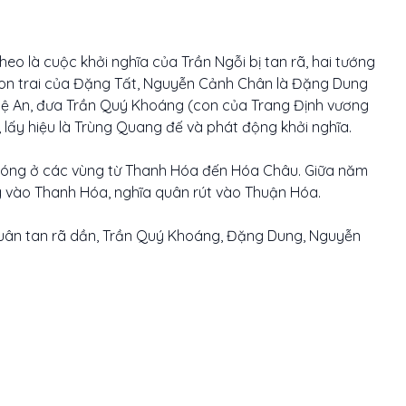
heo là cuộc khởi nghĩa của Trần Ngỗi bị tan rã, hai tướng
con trai của Đặng Tất, Nguyễn Cảnh Chân là Đặng Dung
ệ An, đưa Trần Quý Khoáng (con của Trang Định vương
 lấy hiệu là Trùng Quang đế và phát động khởi nghĩa.
hóng ở các vùng từ Thanh Hóa đến Hóa Châu. Giữa năm
ng vào Thanh Hóa, nghĩa quân rút vào Thuận Hóa.
quân tan rã dần, Trần Quý Khoáng, Đặng Dung, Nguyễn