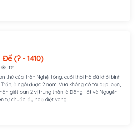
 chống sự đô hộ của nhà Minh sau khi nước Đại Ngu
 xâm chiếm. Khi quân Minh xâm lược nước ta, ông
ng và Nguyễn Cảnh Dị đón vào Nghệ An tôn lên làm
háng 3 năm Kỷ Sửu, lấy hiệu là Trùng Quang Đế.
Giản Định Đế (? - 1410)
174
on thứ của Trần Nghệ Tông, cuối thời Hồ đã khởi binh
 Trần, ở ngôi được 2 năm. Vua không có tài dẹp loạn,
thần giết oan 2 vị trung thần là Đặng Tất và Nguyễn
n tự chuốc lấy hoạ diệt vong.