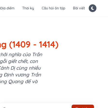
Địa điểm
Thời kỳ
Câu hỏi ôn tập
Bài viết
 (1409 - 1414)
khởi nghĩa của Trần
ỗi giết chết, con
ảnh Dị cùng nhiều
g Định vương Trần
rùng Quang đế và
Tìm kiếm