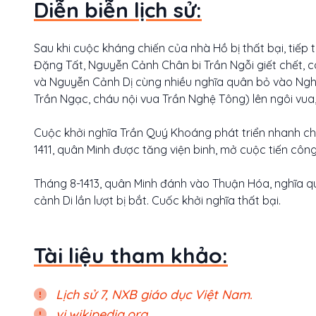
Diễn biễn lịch sử:
Sau khi cuộc kháng chiến của nhà Hồ bị thất bại, tiếp t
Đặng Tất, Nguyễn Cảnh Chân bi Trần Ngỗi giết chết, 
và Nguyễn Cảnh Dị cùng nhiều nghĩa quân bỏ vào Ngh
Trần Ngạc, cháu nội vua Trần Nghệ Tông) lên ngôi vua,
Cuộc khởi nghĩa Trần Quý Khoáng phát triển nhanh c
1411, quân Minh được tăng viện binh, mở cuộc tiến cô
Tháng 8-1413, quân Minh đánh vào Thuận Hóa, nghĩa 
cảnh Di lần lượt bị bắt. Cuốc khởi nghĩa thất bại.
Tài liệu tham khảo:
Lịch sử 7, NXB giáo dục Việt Nam.
vi.wikipedia.org