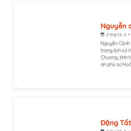
2 thg 12, 2
Nguyễn Cảnh 
trong lịch sử
Chương, tỉnh 
an phủ sứ Hoá
Thương lên n
sứ lộ Thăng H
Chiêm Thành.