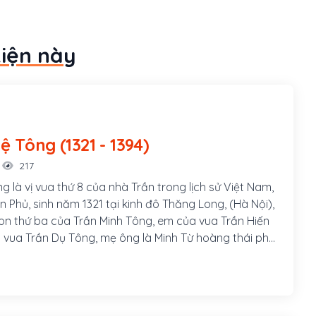
kiện này
Trần Nghệ Tông (1321 - 1394)
217
 là vị vua thứ 8 của nhà Trần trong lịch sử Việt Nam,
ần Phủ, sinh năm 1321 tại kinh đô Thăng Long, (Hà Nội),
con thứ ba của Trần Minh Tông, em của vua Trần Hiến
 vua Trần Dụ Tông, mẹ ông là Minh Từ hoàng thái phi
hời vua Trần Hiến Tông, Trần Dụ Tông ông giữ tước vị
ng. Ông là vị Hoàng đế có công lật đổ Dương Nhật
c lại cơ đồ cho Vương triều nhà Trần.