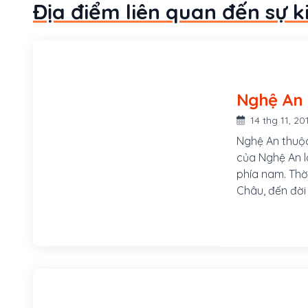
Địa điểm liên quan đến sự k
Nghệ An
14 thg 11, 20
Nghệ An thuộc
của Nghệ An l
phía nam. Thờ
Châu, đến đời nhà Lý, Tr
Nghệ vào năm 
1831, vua Min
Tĩnh . Năm 19
tỉnh Nghệ Tĩnh
Hà Tĩnh.