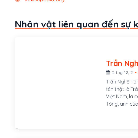
Nhân vật liên quan đến sự 
2 thg 12, 2
Trần Nghệ Tông
tên thật là Tr
Việt Nam, là 
Tông, anh của
Lê Thị. Dưới t
Cung Định Vươ
Lễ và khôi phụ