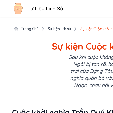
Tư Liệu Lịch Sử
Trang Chủ
Sự kiện lịch sử
Sự kiện Cuộc khởi 
Sự kiện Cuộc 
Sau khi cuộc kháng
Ngỗi bị tan rã, 
trai của Đặng Tấ
nghĩa quân bỏ và
Ngạc, cháu nội 
Cuộc khởi nghĩa Trần Quý Kh