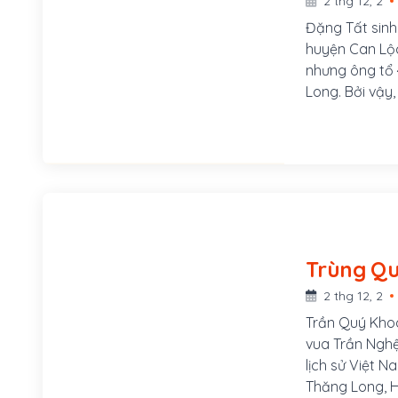
2 thg 12, 2
Đặng Tất sinh 
huyện Can Lộc,
nhưng ông tổ 
Long. Bởi vậy
nội của Đặng 
dưới thời nhà 
được bổ làm t
đó lại chuyển
2 thg 12, 2
Trần Quý Khoáng con của Trang Định vương Trần 
vua Trần Nghệ
lịch sử Việt N
Thăng Long, H