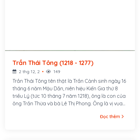
Trần Thái Tông (1218 - 1277)
2 thg 12, 2
149
Trần Thái Tông tên thật là Trần Cảnh sinh ngày 16
tháng 6 năm Mậu Dần, niên hiệu Kiến Gia thứ 8
triều Lý (tức 10 tháng 7 năm 1218), ông là con của
ông Trần Thừa và bà Lê Thị Phong. Ông là vị vua
đầu tiên của nhà Trần trong lịch sử Việt Nam, trị vì
Đọc thêm
hơn 32 năm (1225 - 1258) và làm Thái thượng
hoàng 19 năm. Ông được vợ là Lý Chiêu Hoàng,
nữ hoàng đầu tiên và là nhà vua cuối cùng của