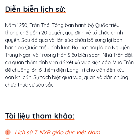
Diễn biễn lịch sử:
Năm 1230, Trần Thái Tông ban hành bộ Quốc triều
thông chế gồm 20 quyển, quy định về tổ chức chính
quyền. Sau đó qua vài lần sửa chữa bổ sung lại ban
hành bộ Quốc triều hình luật. Bộ luật này là do Nguyễn
Trung Ngạn và Trương Hán Siêu biên soạn. Nhà Trần đặt
cơ quan thẩm hình viện để xét xử việc kiện cáo. Vua Trần
để chuông lớn ở thềm điện Long Trì cho dân đền kêu
oan khi cần. Sự tách biệt giữa vua, quan và dân chúng
chưa thực sự sâu sắc.
Tài liệu tham khảo:
Lịch sử 7, NXB giáo dục Việt Nam.