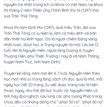
nguyên trẻ nhất trong lịch sử khoa cử Việt Nam, tại khoa
thi tháng 2 năm Thiên Ứng Chính Bình thứ 16 (1247) thời
vua Trần Thái Tông.
Khoa thi năm Đinh Mùi (1247), dưới triều Trần, đời vua
Trần Thái Tông có sự kiện lạ, làm cả triều đình và bàn
dân thiên hạ kinh ngạc. Đó là người chiếm bảng vàng
nhất nước, đoạt học vị Trạng nguyên là một cậu bé 12
tuổi, tên là Nguyễn Hiền, người làng Dương A, huyện
Thượng Hiền, phủ Thiên Trường ( nay là xã Nam Thắng,
huyện Nam Trực, tỉnh Nam Định).
Truyện kể rằng, năm mới lên 6, 7 tuổi, Nguyễn Hiền theo
học một nhà sư trong làng, sách chỉ đọc qua là nhớ, mỗi
ngày học hết 20 trang. Sư viết được trang nào là Hiền
thuộc ngay, như thể đã học trước rồi. Nguyễn Hiền có
tính hay đùa nghịch, sau lưng các pho tượng Phật trong
chùa, đều có những dòng chữ “ phạt 30 roi”. “phạt 60 roi”