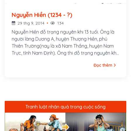
Nguyễn Hiền (1234 - ?)
29 thg 9, 2014
134
Nguyễn Hiền đỗ trạng nguyên khi 13 tuổi. Ông là
người làng Dương A, huyện Thượng Hiền, phủ
Thiên Trường(nay là xã Nam Thắng, huyện Nam
Trực, tỉnh Nam Định). Ông thi đỗ trạng nguyên khi
mới 12 tuổi, trở thành trạng nguyên trẻ nhất trong
Đọc thêm
lịch sử khoa cử Việt Nam, tại khoa thi tháng 2 năm
Thiên Ứng Chính Bình thứ 16 (1247) thời vua Trần
Thái Tông.
Tranh luật nhân quả trong cuộc sống