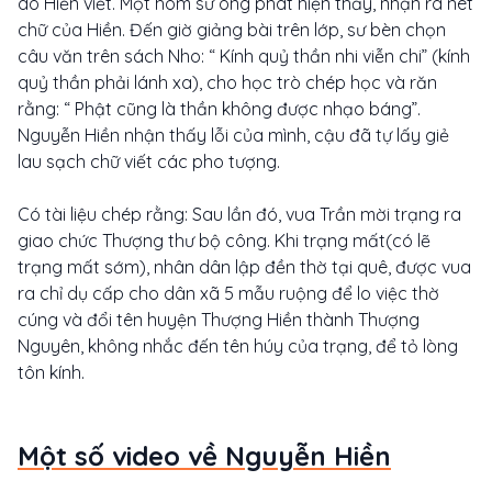
do Hiền viết. Một hôm sư ông phát hiện thấy, nhận ra nét
chữ của Hiền. Đến giờ giảng bài trên lớp, sư bèn chọn
câu văn trên sách Nho: “ Kính quỷ thần nhi viễn chi” (kính
quỷ thần phải lánh xa), cho học trò chép học và răn
rằng: “ Phật cũng là thần không được nhạo báng”.
Nguyễn Hiền nhận thấy lỗi của mình, cậu đã tự lấy giẻ
lau sạch chữ viết các pho tượng.
Có tài liệu chép rằng: Sau lần đó, vua Trần mời trạng ra
giao chức Thượng thư bộ công. Khi trạng mất(có lẽ
trạng mất sớm), nhân dân lập đền thờ tại quê, được vua
ra chỉ dụ cấp cho dân xã 5 mẫu ruộng để lo việc thờ
cúng và đổi tên huyện Thượng Hiền thành Thượng
Nguyên, không nhắc đến tên húy của trạng, để tỏ lòng
tôn kính.
Một số video về Nguyễn Hiền