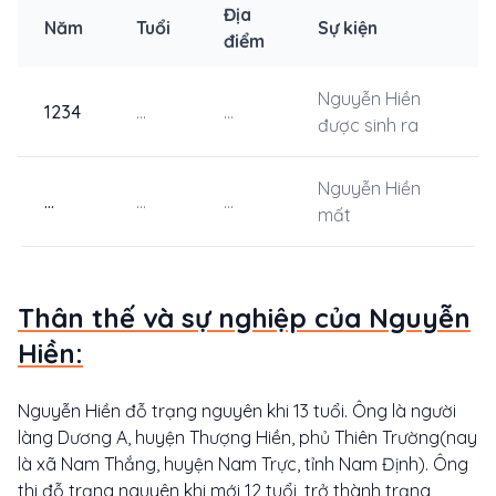
Địa
Năm
Tuổi
Sự kiện
điểm
Nguyễn Hiền
1234
...
...
được sinh ra
Nguyễn Hiền
...
...
...
mất
Thân thế và sự nghiệp của Nguyễn
Hiền:
Nguyễn Hiền đỗ trạng nguyên khi 13 tuổi. Ông là người
làng Dương A, huyện Thượng Hiền, phủ Thiên Trường(nay
là xã Nam Thắng, huyện Nam Trực, tỉnh Nam Định). Ông
thi đỗ trạng nguyên khi mới 12 tuổi, trở thành trạng