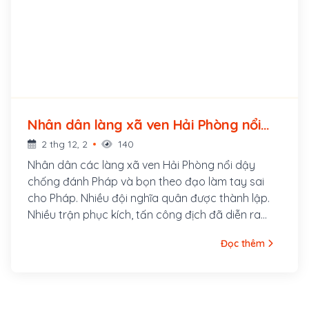
Nhân dân làng xã ven Hải Phòng nổi
dậy chống Pháp (1883 - 1883)
2 thg 12, 2
140
Nhân dân các làng xã ven Hải Phòng nổi dậy
chống đánh Pháp và bọn theo đạo làm tay sai
cho Pháp. Nhiều đội nghĩa quân được thành lập.
Nhiều trận phục kích, tấn công địch đã diễn ra
trên tuyến đường thủy, bộ từ Hải Phòng đi Hải
Đọc thêm
Dương. Tỉnh thành Hải Dương bị nghĩa quân vây
trong nhiều ngày; đường trong tỉnh bị phong tỏa
và dựng chướng ngại vật ở nhiều đọan; ngót 200
lá cờ của quân công thành mọc lên khắp nơi, từ