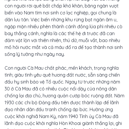
con người rời quê bất chấp khó khăn, băng ngàn vượt
biển vào Nam tìm nơi sinh cơ lạc nghiệp, gọi chung là
dân lưu tán. Việc biến những khu rừng bạt ngàn âm u,
ngập mặn nhiều phèn thành cánh đồng lúa phì nhiêu cò
bay thẳng cánh, nghĩa là các thế hệ đi trước đã can
đảm vật lộn với thiên nhiên, thú dữ, muỗi vắt, bao nhiêu
mồ hôi nước mắt và cả máu đổ ra để tạo thành nơi sinh
sống lý tưởng như ngày nay.
Con người Cà Mau chất phác, mến khách, trọng nghĩa
tình; giàu tình yêu quê hương đất nước, sẵn sàng chiến
đấu hy sinh bảo vệ Tổ quốc. Ngay từ trước những năm
30 ở Cà Mau đã có nhiều cuộc nổi dậy của nông dân
chống lại địa chủ, hương quản cướp bóc ruộng đất. Năm
1930 các chi bộ Đảng đầu tiên được thành lập để lãnh
đạo nhân dân đấu tranh chống áp bức. Hưởng ứng
cuộc khởi nghiã Nam Kỳ, năm 1940 Tỉnh ủy Cà Mau đã
lãnh đạo cuộc khởi nghĩa Hòn Khoai giành thắng lợi, ghi