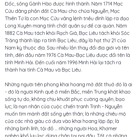
Đốc, sông Gành Hào được hình thành. Năm 1714 Mạc
Cửu dâng phần đất Cà Mau cho chúa Nguyễn, Mạc
Thiên Tứ là con Mạc Cửu vâng lệnh triều đình lập ra đạo
Long Xuyên mang tính chất quân sự để cai quản. Năm
1882 Cà Mau tách khỏi Rạch Giá, Bạc Liêu tách khỏi Sóc
Trăng thành lập ra tỉnh Bạc Liêu, đây là hạt thứ 21 của
Nam kỳ thuộc địa. Sau nhiều lần thay đổi địa giới và tên
tỉnh, đến đầu năm 1976 Cà Mau-Bạc Liêu được đổi tên là
tỉnh Minh Hải. Đến cuối năm 1996 Minh Hải lại tách ra
thành hai tỉnh Cà Mau và Bạc Liêu.
Những người tiên phong khai hoang mở đất thuở đó là ai
- đó là người Kinh quê ở miền Bắc, miền Trung khát khao
sống tự do, không chịu khuất phục cường quyền, bạo
lực; là nạn nhân của cuộc chiến tranh Trịnh - Nguyễn
muốn tìm mảnh đất sống yên thân; là những chiêu mộ
của các nhà giàu có đưa vào khai hoang lập ấp; là
những binh lính, tội đồ ... những người Hoa, Khơmer
nghèo khổ lưu lạc dừng chân tại nơi đây. Tất cả những