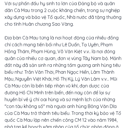
Với sự phấn đấu hy sinh to lớn của Đảng bộ và quân
dân Cà Mau trong 2 cuộc kháng chiến, trong sự nghiệp
xây dựng và bảo vệ Tổ quốc, Nhà nước đã tặng thưởng
cho tỉnh Huân chương Sao Vàng.
Địa bàn Cà Mau từng là nơi hoạt động của nhiều đồng
chí cách mạng tiền bối như Lê Duẩn, Tạ Uyên, Phạm
Hồng Thám, Phạm Hùng, Võ Văn Kiệt v.v.. là nơi đóng
quân của nhiều cơ quan, đơn vị vùng Tây Nam bộ. Mảnh
đất này đã sản sinh ra những tấm gương anh hùng tiêu
biểu như: Trần Văn Thời, Phan Ngọc Hiển, Lâm Thành
Mậu, Nguyễn Việt Khái, Hồ Thị Kỷ, Lý Văn Lâm v.v... Mũi
Cà Mau còn là bến tiếp nhận vũ khí, đạn dược của
đường Hồ Chí Minh trên biển, đến nay còn để lại sự
huyền bí về ý chí oai hùng và sứ mệnh lịch của những
"con tàu không số" mà người anh hùng Bông Văn Dĩa
của Cà Mau trở thành tiêu biểu. Trong thời kỳ bảo vệ Tổ
quốc Cà Mau lập nên chiến công CM 12 vào năm 1984,
phá tan kế hoạch xâm nhập của tổ chức phản động ở