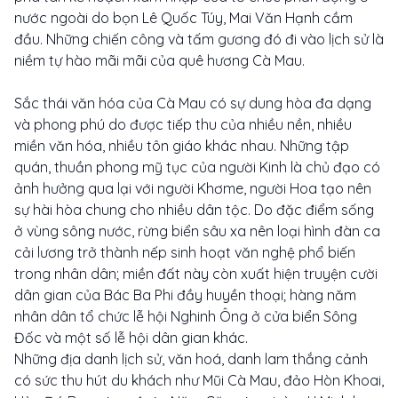
nước ngoài do bọn Lê Quốc Túy, Mai Văn Hạnh cầm
đầu. Những chiến công và tấm gương đó đi vào lịch sử là
niềm tự hào mãi mãi của quê hương Cà Mau.
Sắc thái văn hóa của Cà Mau có sự dung hòa đa dạng
và phong phú do được tiếp thu của nhiều nền, nhiều
miền văn hóa, nhiều tôn giáo khác nhau. Những tập
quán, thuần phong mỹ tục của người Kinh là chủ đạo có
ảnh hưởng qua lại với người Khơme, người Hoa tạo nên
sự hài hòa chung cho nhiều dân tộc. Do đặc điểm sống
ở vùng sông nước, rừng biển sâu xa nên loại hình đàn ca
cải lương trở thành nếp sinh hoạt văn nghệ phổ biến
trong nhân dân; miền đất này còn xuất hiện truyện cười
dân gian của Bác Ba Phi đầy huyền thoại; hàng năm
nhân dân tổ chức lễ hội Nghinh Ông ở cửa biển Sông
Đốc và một số lễ hội dân gian khác.
Những địa danh lịch sử, văn hoá, danh lam thắng cảnh
có sức thu hút du khách như Mũi Cà Mau, đảo Hòn Khoai,