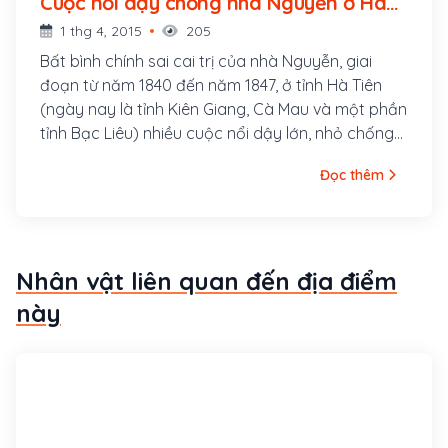
Cuộc nổi dậy chống nhà Nguyễn ở Hà
Tiên (1840 - 1847)
1 thg 4, 2015
205
Bất bình chính sai cai trị của nhà Nguyễn, giai
đoạn từ năm 1840 đến năm 1847, ở tỉnh Hà Tiên
(ngày nay là tỉnh Kiên Giang, Cà Mau và một phần
tỉnh Bạc Liêu) nhiều cuộc nổi dậy lớn, nhỏ chống
triều đình nổ ra. Cuộc chiến kéo dài dai dẵng, gây
Đọc thêm
tổn thất lớn cho triều đình cũng như nhân dân.
Đến năm 1847, sau khi Nặc Ông Đôn làm vua
Chân Lạp, quan quân Việt ở Trấn Tây thành (tức
Phnom Penh ngày nay) rút hết về An Giang, thì
Nhân vật liên quan đến địa điểm
chiến sự ở Nam Bộ (trong đó có tỉnh Hà Tiên) mới
được yên.
này