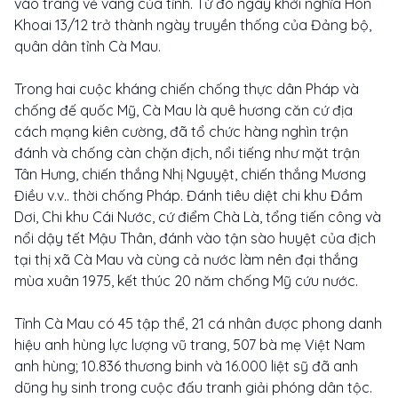
vào trang vẻ vang của tỉnh. Từ đó ngày khởi nghĩa Hòn
Khoai 13/12 trở thành ngày truyền thống của Đảng bộ,
quân dân tỉnh Cà Mau.
Trong hai cuộc kháng chiến chống thực dân Pháp và
chống đế quốc Mỹ, Cà Mau là quê hương căn cứ địa
cách mạng kiên cường, đã tổ chức hàng nghìn trận
đánh và chống càn chặn địch, nổi tiếng như mặt trận
Tân Hưng, chiến thắng Nhị Nguyệt, chiến thắng Mương
Điều v.v.. thời chống Pháp. Đánh tiêu diệt chi khu Đầm
Dơi, Chi khu Cái Nước, cứ điểm Chà Là, tổng tiến công và
nổi dậy tết Mậu Thân, đánh vào tận sào huyệt của địch
tại thị xã Cà Mau và cùng cả nước làm nên đại thắng
mùa xuân 1975, kết thúc 20 năm chống Mỹ cứu nước.
Tỉnh Cà Mau có 45 tập thể, 21 cá nhân được phong danh
hiệu anh hùng lực lượng vũ trang, 507 bà mẹ Việt Nam
anh hùng; 10.836 thương binh và 16.000 liệt sỹ đã anh
dũng hy sinh trong cuộc đấu tranh giải phóng dân tộc.