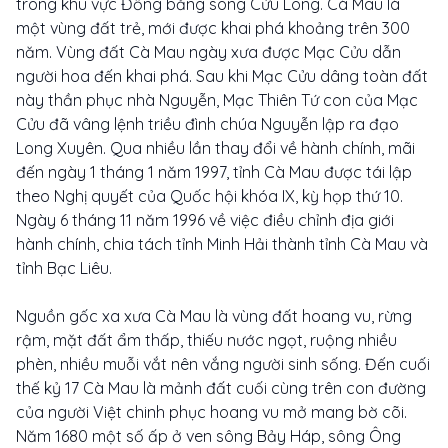
trong khu vực Đồng bằng sông Cửu Long. Cà Mau là
một vùng đất trẻ, mới được khai phá khoảng trên 300
năm. Vùng đất Cà Mau ngày xưa được Mạc Cửu dẫn
người hoa đến khai phá. Sau khi Mạc Cửu dâng toàn đất
này thần phục nhà Nguyễn, Mạc Thiên Tứ con của Mạc
Cửu đã vâng lệnh triều đình chúa Nguyễn lập ra đạo
Long Xuyên. Qua nhiều lần thay đổi về hành chính, mãi
đến ngày 1 tháng 1 năm 1997, tỉnh Cà Mau được tái lập
theo Nghị quyết của Quốc hội khóa IX, kỳ họp thứ 10.
Ngày 6 tháng 11 năm 1996 về việc điều chỉnh địa giới
hành chính, chia tách tỉnh Minh Hải thành tỉnh Cà Mau và
tỉnh Bạc Liêu.
Nguồn gốc xa xưa Cà Mau là vùng đất hoang vu, rừng
rậm, mặt đất ẩm thấp, thiếu nước ngọt, ruộng nhiều
phèn, nhiều muỗi vắt nên vắng người sinh sống. Đến cuối
thế kỷ 17 Cà Mau là mảnh đất cuối cùng trên con đường
của người Việt chinh phục hoang vu mở mang bờ cõi.
Năm 1680 một số ấp ở ven sông Bảy Háp, sông Ông