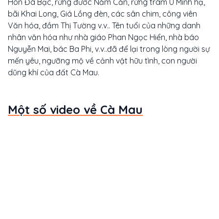
Hòn Đá Bạc, rừng đước Năm Căn, rừng tràm U Minh hạ,
bãi Khai Long, Giá Lồng đèn, các sân chim, công viên
Văn hóa, đầm Thị Tường v.v.. Tên tuổi của những danh
nhân văn hóa như nhà giáo Phan Ngọc Hiển, nhà báo
Nguyễn Mai, bác Ba Phi, v.v..đã để lại trong lòng người sự
mến yêu, ngưỡng mộ về cảnh vật hữu tình, con người
dũng khí của đất Cà Mau.
Một số video về Cà Mau