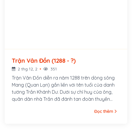
Trận Vân Đồn (1288 - ?)
2 thg 12, 2
351
Trận Vân Đồn diễn ra năm 1288 trên dòng sông
Mang (Quan Lạn) gắn liền với tên tuổi của danh
tướng Trần Khánh Dư. Dưới sự chỉ huy của ông,
quân dân nhà Trần đã đánh tan đoàn thuyền
lương của Trương Văn Hổ, góp phần quan trọng
Đọc thêm
vào chiến thắng chung của trận Bạch Đằng năm
1288.