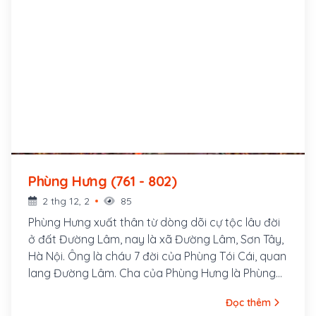
Phùng Hưng (761 - 802)
2 thg 12, 2
85
Phùng Hưng xuất thân từ dòng dõi cự tộc lâu đời
ở đất Đường Lâm, nay là xã Đường Lâm, Sơn Tây,
Hà Nội. Ông là cháu 7 đời của Phùng Tói Cái, quan
lang Đường Lâm. Cha của Phùng Hưng là Phùng
Hạp Khanh, một người hiền tài đức độ. Phùng
Đọc thêm
Hưng là người rất khỏe, có sức vật nổi trâu, đánh