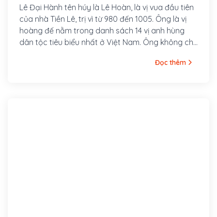
Lê Đại Hành tên húy là Lê Hoàn, là vị vua đầu tiên
của nhà Tiền Lê, trị vì từ 980 đến 1005. Ông là vị
hoàng đế nằm trong danh sách 14 vị anh hùng
dân tộc tiêu biểu nhất ở Việt Nam. Ông không chỉ
là một vị hoàng đế có những đóng góp lớn trong
Đọc thêm
chống quân Tống phương Bắc, quân Chiêm
phương Nam, giữ gìn và củng cố nền độc lập dân
tộc mà còn có nhiều công lao trong sự nghiệp
ngoại giao, xây dựng và kiến tạo đất nước Đại Cồ
Việt. Ông sinh ngày 15 tháng 7 năm Tân Sửu, tức
ngày 10 tháng 8 năm 941. Ông xuất thân trong
một gia đình nghèo, cha là Lê Mịch, mẹ là Đặng
Thị Sen.