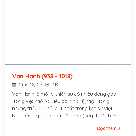
Vạn Hạnh (938 - 1018)
2 thg 12, 2
219
Vạn Hạnh là một vị thiền sư có nhiều đóng góp
trong việc mở ra triều đại nhà Lý, một trong
những triều đại nổi bật nhất trong lịch sử Việt
Nam. Ông quê ở châu Cổ Pháp (nay thuộcTừ Sơn,
tỉnh Bắc Ninh). Nhân dân thường gọi ông là Sư
Đọc thêm
Vạn Hạnh.