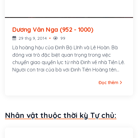
Dương Vân Nga (952 - 1000)
29 thg 9, 2014
99
Là hoàng hậu của Đinh Bộ Lĩnh và Lê Hoàn. Bà
đóng vai trò đặc biệt quan trọng trong việc
chuyển giao quyền lực từ nhà Đinh về nhà Tiền Lê.
Người con trai của bà với Đinh Tiên Hoàng tên
Đinh Toàn, là vua cuối của nhà Đinh còn người
Đọc thêm
con gái của bà với Lê Hoàn là Lê Thị Phất Ngân
trở thành hoàng hậu của Lý Thái Tổ, mẹ vua Lý
Thái Tông sau này.
Nhân vật thuộc thời kỳ Tự chủ: