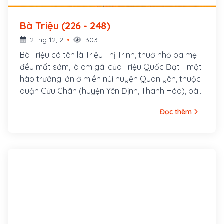
Bà Triệu (226 - 248)
2 thg 12, 2
303
Bà Triệu có tên là Triệu Thị Trinh, thuở nhỏ ba mẹ
đều mất sớm, là em gái của Triệu Quốc Đạt - một
hào trưởng lớn ở miền núi huyện Quan yên, thuộc
quận Cửu Chân (huyện Yên Định, Thanh Hóa), bà
là người có sức khỏe, có chí lớn và giàu mưu chí.
Đọc thêm
Năm 19 tuổi, bà đã cùng anh trai tập hợp nhiều
nghĩa sĩ trên đỉnh núi Nưa, mài gươm luyện võ,
chuẩn bị khởi nghĩa.