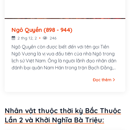
Ngô Quyền (898 - 944)
2 thg 12, 2
246
Ngô Quyền còn được biết đến với tên gọi Tiền
Ngô Vương là vị vua đầu tiên của nhà Ngô trong
lịch sử Việt Nam. Ông là người lãnh đạo nhân dân
đánh bại quân Nam Hán trong trận Bạch Đằng,
kết thúc 1.000 năm Bắc thuộc của Việt Nam. Ngô
Đọc thêm
Quyền là người Đường Lâm (Sơn Tây, Hà Nội), cha
là Ngô Mân, làm châu mục Đường Lâm. Ông là
người có sức khỏe, chí lớn, mưu cao, có nhiều
công lao được Dương Đình Nghệ tin tưởng và gả
Nhân vật thuộc thời kỳ Bắc Thuộc
con gái cho.
Lần 2 và Khởi Nghĩa Bà Triệu: