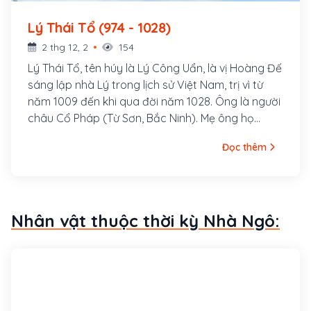
Lý Thái Tổ (974 - 1028)
2 thg 12, 2
154
Lý Thái Tổ, tên húy là Lý Công Uẩn, là vị Hoàng Đế
sáng lập nhà Lý trong lịch sử Việt Nam, trị vì từ
năm 1009 đến khi qua đời năm 1028. Ông là người
châu Cổ Pháp (Từ Sơn, Bắc Ninh). Mẹ ông họ
Phạm. Khi lên ba tuổi, mẹ ông đem ông cho Lý
Đọc thêm
Khánh Văn, sư chùa Cổ Pháp làm con nuôi và đi
tu từ đó. Đến bảy tuổi, ông được cha nuôi là Lý
Khánh Văn gửi cho một người bạn - thiền sư nổi
tiếng là Vạn Hạnh.
Nhân vật thuộc thời kỳ Nhà Ngô: