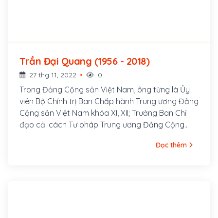
Trần Đại Quang (1956 - 2018)
27 thg 11, 2022
0
Trong Đảng Cộng sản Việt Nam, ông từng là Ủy
viên Bộ Chính trị Ban Chấp hành Trung ương Đảng
Cộng sản Việt Nam khóa XI, XII; Trưởng Ban Chỉ
đạo cải cách Tư pháp Trung ương Đảng Cộng
sản Việt Nam, Bí thư Đảng ủy Công an Trung
Đọc thêm
ương và Trưởng Ban Chỉ đạo Tây Nguyên từ 2011
đến 2016. Ông là Giáo sư ngành Khoa học an ninh,
Tiến sĩ Luật học.