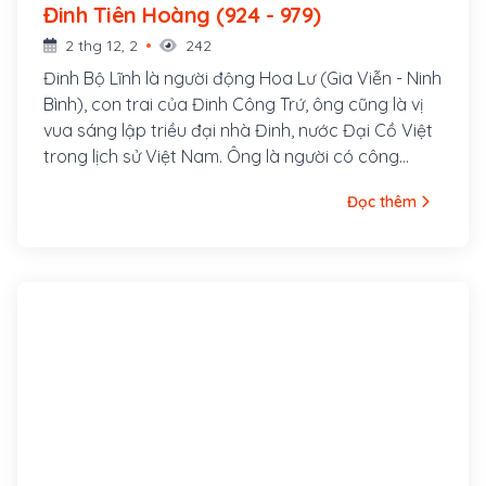
Đinh Tiên Hoàng (924 - 979)
2 thg 12, 2
242
Đinh Bộ Lĩnh là người động Hoa Lư (Gia Viễn - Ninh
Bình), con trai của Đinh Công Trứ, ông cũng là vị
vua sáng lập triều đại nhà Đinh, nước Đại Cồ Việt
trong lịch sử Việt Nam. Ông là người có công
đánh dẹp loạn 12 sứ quân, thống nhất giang sơn
Đọc thêm
và trở thành hoàng đế đầu tiên của Việt Nam sau
1000 năm Bắc thuộc.