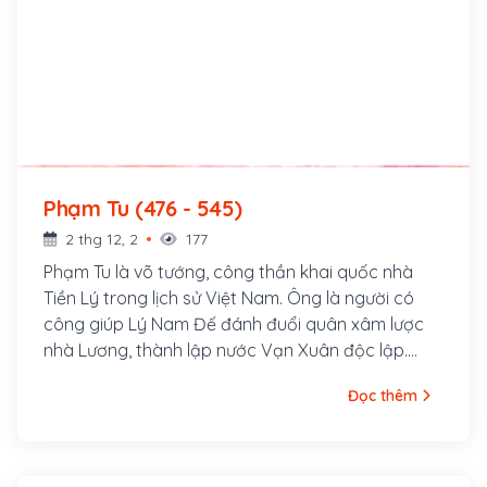
Phạm Tu (476 - 545)
2 thg 12, 2
177
Phạm Tu là võ tướng, công thần khai quốc nhà
Tiền Lý trong lịch sử Việt Nam. Ông là người có
công giúp Lý Nam Đế đánh đuổi quân xâm lược
nhà Lương, thành lập nước Vạn Xuân độc lập.
Theo thần tích, Phạm Tú người ở trang Quang Liệt
Đọc thêm
tức là làng Thanh Liệt, huyện Thanh Trì (tên cũ là
huyện Thanh Đàm), nay thuộc xã Thanh Liệt,
huyện Thanh Trì, Hà Nội, Việt Nam. Nơi sinh ra
Phạm Tu được xác định xưa kia là một xóm bãi vải