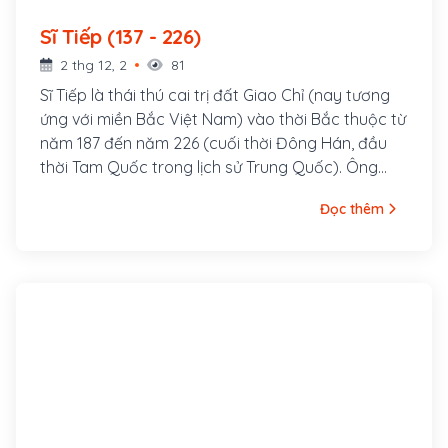
Sĩ Tiếp (137 - 226)
2 thg 12, 2
81
Sĩ Tiếp là thái thú cai trị đất Giao Chỉ (nay tương
ứng với miền Bắc Việt Nam) vào thời Bắc thuộc từ
năm 187 đến năm 226 (cuối thời Đông Hán, đầu
thời Tam Quốc trong lịch sử Trung Quốc). Ông
được coi là một vị quan cai trị có tài và được giới
Đọc thêm
Nho học phong kiến Việt Nam sau này suy tôn là
một trong những nhân vật mở đường cho Nho
giáo ở Việt Nam.