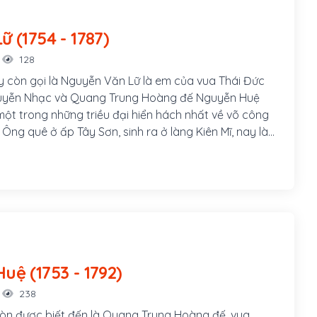
Nguyễn Lữ (1754 - 1787)
128
 còn gọi là Nguyễn Văn Lữ là em của vua Thái Đức
yễn Nhạc và Quang Trung Hoàng đế Nguyễn Huệ
một trong những triều đại hiển hách nhất về võ công
Ông quê ở ấp Tây Sơn, sinh ra ở làng Kiên Mĩ, nay là
 tỉnh Bình Định. Ông là người hiền lành, đô lượng,
 vọng, địa vị mà chỉ muốn thỏa chí tự do tự tại, ông
i khai sáng ra môn võ Hùng kê quyền trong võ thuật
Nguyễn Huệ (1753 - 1792)
238
òn được biết đến là Quang Trung Hoàng đế, vua