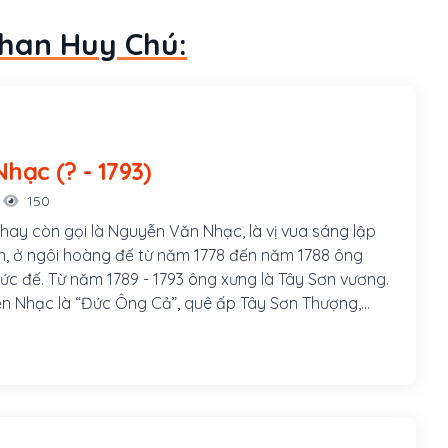
Phan Huy Chú:
Nguyễn Nhạc (? - 1793)
150
ay còn gọi là Nguyễn Văn Nhạc, là vị vua sáng lập
n, ở ngôi hoàng đế từ năm 1778 đến năm 1788 ông
Đức đế. Từ năm 1789 - 1793 ông xưng là Tây Sơn vương.
n Nhạc là “Đức Ông Cả”, quê ấp Tây Sơn Thượng,
 tỉnh Bình Định (nay thuộc huyện Tây Sơn). Thân phụ
c (sau đổi sang họ Nguyễn), vốn người huyện Hưng
ghệ An, di cư vào sống ở Bình Định.