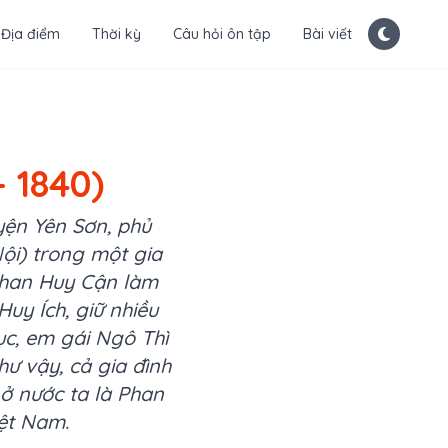
Địa điểm
Thời kỳ
Câu hỏi ôn tập
Bài viết
- 1840)
yện Yên Sơn, phủ
Nội) trong một gia
 Phan Huy Cận làm
Huy Ích, giữ nhiều
ục, em gái Ngô Thì
ư vậy, cả gia đình
 ở nước ta là Phan
ệt Nam.