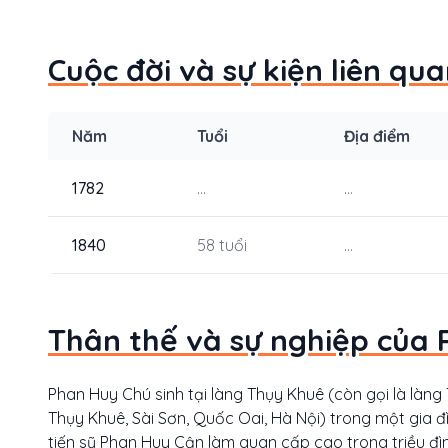
Cuộc đời và sự kiện liên qu
Năm
Tuổi
Địa điểm
1782
...
...
1840
58 tuổi
...
Thân thế và sự nghiệp của 
Phan Huy Chú sinh tại làng Thụy Khuê (còn gọi là làng
Thụy Khuê, Sài Sơn, Quốc Oai, Hà Nội) trong một gia 
tiến sỹ Phan Huy Cận làm quan cấp cao trong triều đình