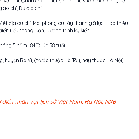
n vật chí, Quan chức chí, Lễ nghi chí, Khoa mục chí, Quốc
giao chí, Dư địa chí.
ệt địa dư chí, Mai phong du tây thành giã lục, Hoa thiều
i điển yếu thông luận, Dương trình ký kiến
áng 5 năm 1840) lúc 58 tuổi.
g, huyện Ba Vì, (trước thuộc Hà Tây, nay thuộc Hà Nội)
điển nhân vật lịch sử Việt Nam, Hà Nội, NXB