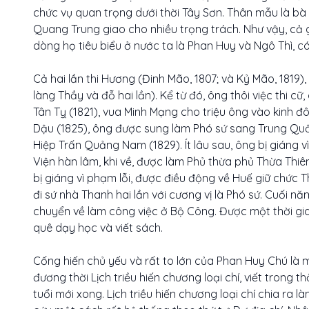
chức vụ quan trọng dưới thời Tây Sơn. Thân mẫu là bà
Quang Trung giao cho nhiều trọng trách. Như vậy, cả 
dòng họ tiêu biểu ở nước ta là Phan Huy và Ngô Thì, 
Cả hai lần thi Hương (Đinh Mão, 1807; và Kỷ Mão, 1819), 
làng Thầy và đỗ hai lần). Kể từ đó, ông thôi việc thi c
Tân Tỵ (1821), vua Minh Mạng cho triệu ông vào kinh đ
Dậu (1825), ông được sung làm Phó sứ sang Trung Quốc
Hiệp Trấn Quảng Nam (1829). Ít lâu sau, ông bị giáng v
Viện hàn lâm, khi về, được làm Phủ thừa phủ Thừa Thiên
bị giáng vì phạm lỗi, được điều động về Huế giữ chức 
đi sứ nhà Thanh hai lần với cương vị là Phó sứ. Cuối nă
chuyển về làm công việc ở Bộ Công. Được một thời gia
quê dạy học và viết sách.
Cống hiến chủ yếu và rất to lớn của Phan Huy Chú là 
đương thời Lịch triều hiến chương loại chí, viết trong th
tuổi mới xong. Lịch triều hiến chương loại chí chia ra là