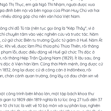
 Ngô Thị Thục, em gái Ngô Thì Nhậm, người được vua
gia đình bên nội và bên ngoại của Phan Huy Chú với hai
có nhiều đóng góp cho nền văn hóa Việt Nam.
ông chỉ đỗ Tú tài (nên tục gọi ông là "Kép Thầy", vì ở
ữ, chỉ chuyên tâm vào việc nghiên cứu và trước tác. Năm
ô, cử giữ chức Biên tu trường Quốc tử giám ở Huế. Năm Ất
. Khi về, được làm Phủ thừa phủ Thừa Thiên, rồi thăng
ì phạm lỗi, được điều động về Huế giữ chức Thị độc ở
, rồi thăng Hiệp Trấn Quảng Nam (1829). Ít lâu sau, ông
Thị độc ở Viện hàn lâm. Cũng thời Minh mệnh, ông được cử
m 1832, ông lại được cử đi công cán ở Inđônêxia, rồi
n, chán cảnh quan trường, ông lấy cớ đau chân xin về
một công trình biên khảo lớn, một tập bách khoa thư
ời gian từ 1809 đến 1819 nghĩa là từ lúc ông 27 tuổi đến 37
m 10 chí tức là viết về 10 bộ môn với sự phân loại, nghiên