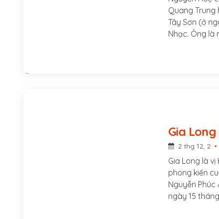
Quang Trung h
Tây Sơn (ở ng
Nhạc. Ông là m
cải cách xây d
Nam trong cuộ
nhiều công la
của dân tộc V
2 thg 12, 2
Gia Long là v
phong kiến cuố
Nguyễn Phúc Á
ngày 15 thán
1762), là con