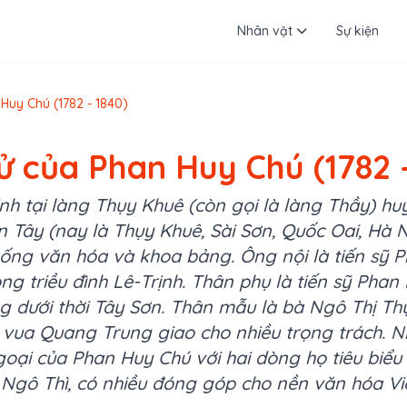
Nhân vật
Sự kiện
Huy Chú (1782 - 1840)
ử của Phan Huy Chú (1782 
nh tại làng Thụy Khuê (còn gọi là làng Thầy) hu
n Tây (nay là Thụy Khuê, Sài Sơn, Quốc Oai, Hà 
hống văn hóa và khoa bảng. Ông nội là tiến sỹ
g triều đình Lê-Trịnh. Thân phụ là tiến sỹ Phan 
g dưới thời Tây Sơn. Thân mẫu là bà Ngô Thị Th
vua Quang Trung giao cho nhiều trọng trách. Nh
oại của Phan Huy Chú với hai dòng họ tiêu biểu
 Ngô Thì, có nhiều đóng góp cho nền văn hóa Vi