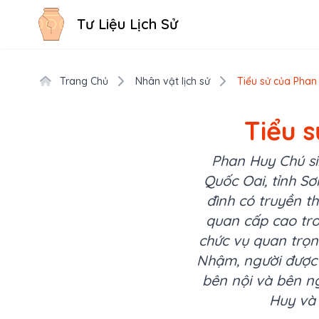
Tư Liệu Lịch Sử
Trang Chủ
Nhân vật lịch sử
Tiểu sử của Phan 
Tiểu s
Phan Huy Chú si
Quốc Oai, tỉnh Sơ
đình có truyền t
quan cấp cao tron
chức vụ quan trọn
Nhậm, người được 
bên nội và bên ng
Huy và