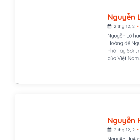
2 thg 12, 2
Nguyễn Lữ hay
Hoàng đế Ngu
nhà Tây Sơn, 
của Việt Nam. 
huyện Tây Sơn,
không cầu danh
chính là ngườ
Tây Sơn
2 thg 12, 2
Nguyễn Huệ c