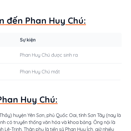
an đến Phan Huy Chú:
Sự kiện
Phan Huy Chú được sinh ra
Phan Huy Chú mất
Phan Huy Chú:
 Thầy) huyện Yên Sơn, phủ Quốc Oai, tỉnh Sơn Tây (nay là
đình có truyền thống văn hóa và khoa bảng. Ông nội là
 Lê-Trịnh. Thân phụ là tiến sỹ Phan Huy Ích, giữ nhiều