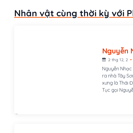
Nhân vật cùng thời kỳ với 
2 thg 12, 2
Nguyễn Nhạc h
ra nhà Tây Sơ
xưng là Thái 
Tục gọi Nguyễ
huyện An Khê,
là Hồ Phi Phú
Nguyên, tỉnh N