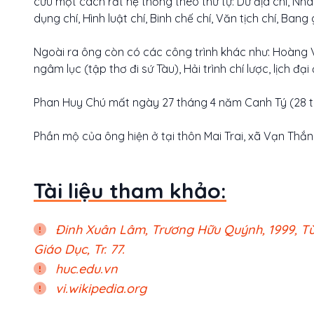
cứu một cách rất hệ thống theo thứ tự: Dư địa chí, Nhâ
dụng chí, Hình luật chí, Binh chế chí, Văn tịch chí, Bang 
Ngoài ra ông còn có các công trình khác như: Hoàng Vi
ngâm lục (tập thơ đi sứ Tàu), Hải trình chí lược, lịch đạ
Phan Huy Chú mất ngày 27 tháng 4 năm Canh Tý (28 th
Phần mộ của ông hiện ở tại thôn Mai Trai, xã Vạn Thắn
Tài liệu tham khảo:
Đinh Xuân Lâm, Trương Hữu Quýnh, 1999, Từ 
Giáo Dục, Tr. 77.
huc.edu.vn
vi.wikipedia.org