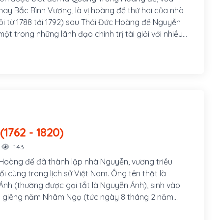
ay Bắc Bình Vương, là vị hoàng đế thứ hai của nhà
ôi từ 1788 tới 1792) sau Thái Đức Hoàng đế Nguyễn
ột trong những lãnh đạo chính trị tài giỏi với nhiều
ựng đất nước, quân sự xuất sắc trong lịch sử Việt
c nội chiến và cả khi chống giặc ngoại xâm . Do có
o, Nguyễn Huệ được xem là người anh hùng áo vải
iệt Nam.
Gia Long (1762 - 1820)
143
ị Hoàng đế đã thành lập nhà Nguyễn, vương triều
i cùng trong lịch sử Việt Nam. Ông tên thật là
nh (thường được gọi tắt là Nguyễn Ánh), sinh vào
g giêng năm Nhâm Ngọ (tức ngày 8 tháng 2 năm
 thứ ba của đức Hưng Tổ Hiếu Khang Hoàng Đế