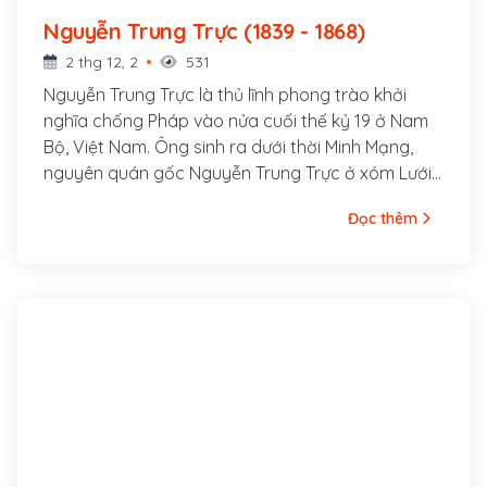
Nguyễn Trung Trực (1839 - 1868)
2 thg 12, 2
531
Nguyễn Trung Trực là thủ lĩnh phong trào khởi
nghĩa chống Pháp vào nửa cuối thế kỷ 19 ở Nam
Bộ, Việt Nam. Ông sinh ra dưới thời Minh Mạng,
nguyên quán gốc Nguyễn Trung Trực ở xóm Lưới,
thôn Vĩnh Hội, tổng Trung An, huyện Phù Cát, trấn
Đọc thêm
Bình Định (ngày nay là thôn Vĩnh Hội, xã Cát Hải,
huyện Phù Cát). Ông nội là Nguyễn Văn Đạo, cha
là Nguyễn Văn Phụng (hoặc Nguyễn Cao Thăng),
mẹ là bà Lê Kim Hồng.