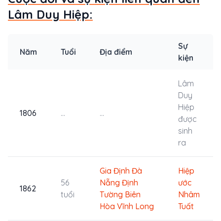
Lâm Duy Hiệp:
Sự
Năm
Tuổi
Địa điểm
kiện
Lâm
Duy
Hiệp
1806
...
...
được
sinh
ra
Gia Định
Đà
Hiệp
56
Nẵng
Định
ước
1862
tuổi
Tường
Biên
Nhâm
Hòa
Vĩnh Long
Tuất