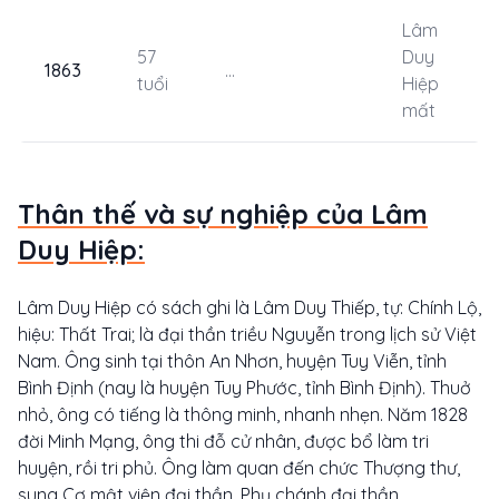
Lâm
57
Duy
1863
...
tuổi
Hiệp
mất
Thân thế và sự nghiệp của Lâm
Duy Hiệp:
Lâm Duy Hiệp có sách ghi là Lâm Duy Thiếp, tự: Chính Lộ,
hiệu: Thất Trai; là đại thần triều Nguyễn trong lịch sử Việt
Nam. Ông sinh tại thôn An Nhơn, huyện Tuy Viễn, tỉnh
Bình Định (nay là huyện Tuy Phước, tỉnh Bình Định). Thuở
nhỏ, ông có tiếng là thông minh, nhanh nhẹn. Năm 1828
đời Minh Mạng, ông thi đỗ cử nhân, được bổ làm tri
huyện, rồi tri phủ. Ông làm quan đến chức Thượng thư,
sung Cơ mật viện đại thần, Phụ chánh đại thần.