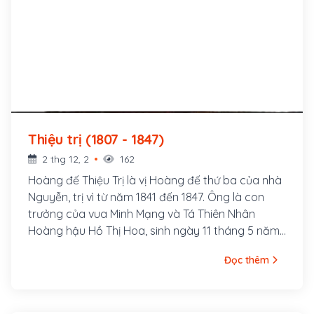
Thiệu trị (1807 - 1847)
2 thg 12, 2
162
Hoàng đế Thiệu Trị là vị Hoàng đế thứ ba của nhà
Nguyễn, trị vì từ năm 1841 đến 1847. Ông là con
trưởng của vua Minh Mạng và Tá Thiên Nhân
Hoàng hậu Hồ Thị Hoa, sinh ngày 11 tháng 5 năm
Đinh Mão, tức 16 tháng 6 năm 1807, tại Huế. 13
Đọc thêm
ngày sau khi sinh hạ Miên Tông, thân mẫu của
ông mất.