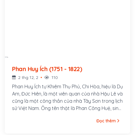
Phan Huy Ích (1751 - 1822)
2 thg 12, 2
110
Phan Huy Ích tự Khiêm Thụ Phủ, Chi Hòa, hiệu là Dụ
Am, Đức Hiên, là một viên quan của nhà Hậu Lê và
cũng là một công thần của nhà Tây Sơn trong lịch
sử Việt Nam. Ông tên thật là Phan Công Huệ, sinh
ngày 12 tháng Chạp năm Canh Ngọ (tức 9 tháng
Đọc thêm
1 năm 1751) ở làng Thu Hoạch, huyện Thiên Lộc,
phủ Đức Quang, trấn Nghệ An, (nay thuộc xã