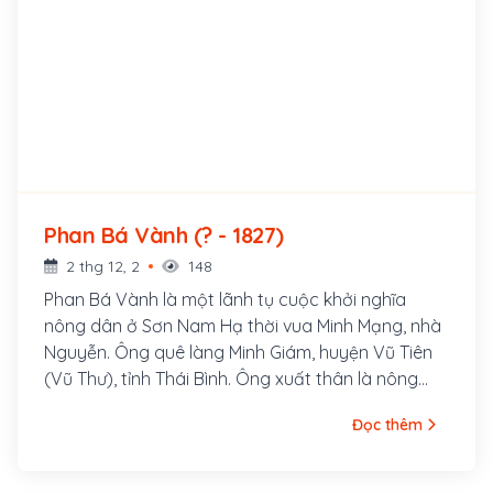
Phan Bá Vành (? - 1827)
2 thg 12, 2
148
Phan Bá Vành là một lãnh tụ cuộc khởi nghĩa
nông dân ở Sơn Nam Hạ thời vua Minh Mạng, nhà
Nguyễn. Ông quê làng Minh Giám, huyện Vũ Tiên
(Vũ Thư), tỉnh Thái Bình. Ông xuất thân là nông
dân nghèo, có võ nghệ. Thuở nhỏ từng sống cảnh
Đọc thêm
đói rách, bị bóc lột. Khoảng năm 1821-1822, vùng
châu thổ sông Hồng gặp nạn đói, nhân dân Nam
Định, Thái Bình, Hải Dương bị nạn cường hào bức