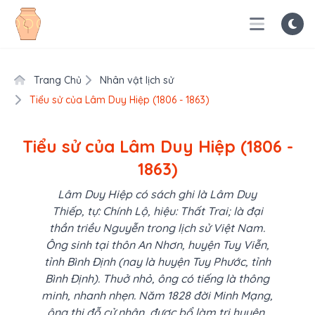
Trang Chủ
Nhân vật lịch sử
Tiểu sử của Lâm Duy Hiệp (1806 - 1863)
Tiểu sử của Lâm Duy Hiệp (1806 -
1863)
Lâm Duy Hiệp có sách ghi là Lâm Duy
Thiếp, tự: Chính Lộ, hiệu: Thất Trai; là đại
thần triều Nguyễn trong lịch sử Việt Nam.
Ông sinh tại thôn An Nhơn, huyện Tuy Viễn,
tỉnh Bình Định (nay là huyện Tuy Phước, tỉnh
Bình Định). Thuở nhỏ, ông có tiếng là thông
minh, nhanh nhẹn. Năm 1828 đời Minh Mạng,
ông thi đỗ cử nhân, được bổ làm tri huyện,