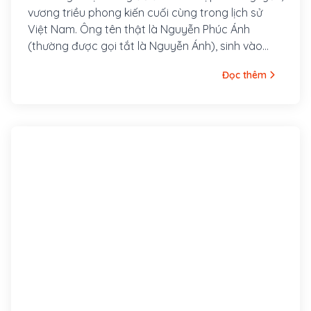
vương triều phong kiến cuối cùng trong lịch sử
Việt Nam. Ông tên thật là Nguyễn Phúc Ánh
(thường được gọi tắt là Nguyễn Ánh), sinh vào
ngày 15 tháng giêng năm Nhâm Ngọ (tức ngày 8
Đọc thêm
tháng 2 năm 1762), là con thứ ba của đức Hưng
Tổ Hiếu Khang Hoàng Đế Nguyễn Phúc Côn và
Hoàng Hậu Nguyễn Thị Hoàn. Ông trị vì từ năm
1802 đến khi qua đời năm 1820.