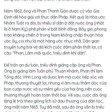
Năm 1862, ông và Phan Thanh Giản được cử vào Gia
Định để hòa giải với thực dân Pháp. Kết quả là Hòa ước
Nhâm Tuất ra đời, bị nhiều sĩ dân ở đất nước ông (nhất
là ở Nam Kỳ) phê phán vì bất bình đẳng. Bấy giờ, phong
trào kháng chiến ở trong Nam không chấp thuận hòa
ước ấy, coi như là một hàng ước nhục nhã. Dân gian
truyền tụng bài vè đả kích cuộc đàm phán thất lợi, có
câu: “Phan, Lâm mãi quốc, triều đình khí dân”.
Để trấn an dư luận, triều đình giáng cấp ông và Phan.
Ông bị giáng làm Tuần phủ Thuận Khánh, Phan thì làm
Tổng đốc Vĩnh Long và được lịnh mở cuộc tiếp xúc với
Pháp, thương thuyết lại, nhưng vì âm mưu thâm độc của
bọn cướp nước và sự mềm yếu của hai ông, nên cuộc
thương thuyết hoàn toàn thất bại. Về sau, cuộc đời ông
lặng lẽ trôi theo giòng lịch sử đau thương của dân tộc,
ông mất năm 1863. Tuy đã mất, sau đó ông vẫn bị triều