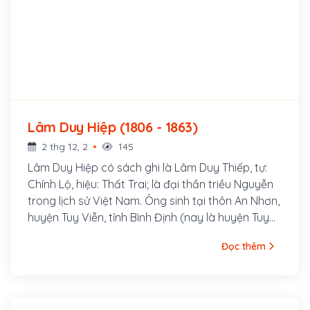
Lâm Duy Hiệp (1806 - 1863)
2 thg 12, 2
145
Lâm Duy Hiệp có sách ghi là Lâm Duy Thiếp, tự:
Chính Lộ, hiệu: Thất Trai; là đại thần triều Nguyễn
trong lịch sử Việt Nam. Ông sinh tại thôn An Nhơn,
huyện Tuy Viễn, tỉnh Bình Định (nay là huyện Tuy
Phước, tỉnh Bình Định). Thuở nhỏ, ông có tiếng là
Đọc thêm
thông minh, nhanh nhẹn. Năm 1828 đời Minh Mạng,
ông thi đỗ cử nhân, được bổ làm tri huyện, rồi tri
phủ. Ông làm quan đến chức Thượng thư, sung Cơ
mật viện đại thần, Phụ chánh đại thần.