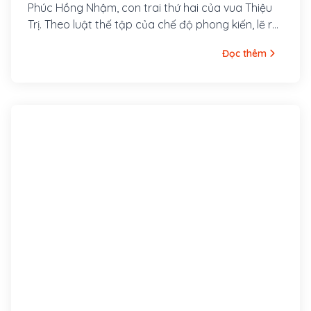
Phúc Hồng Nhậm, con trai thứ hai của vua Thiệu
Trị. Theo luật thế tập của chế độ phong kiến, lẽ ra
anh trai ông là Hồng Bảo mới là người nối ngôi.
Đọc thêm
Nhưng do tài năng thấp kém, tính khí ngông
nghênh nên Hồng Bảo bị vua cha phế truất khỏi
ngôi Tiềm để, Hồng Nhậm được đưa lên ngai vàng
trở thành vua Tự Đức - một vị vua, một nhà thơ
hiền lành, thương dân, yêu nước nhưng thể chất
yếu đuối, tính cách có phần bạc nhược và bi
quan.