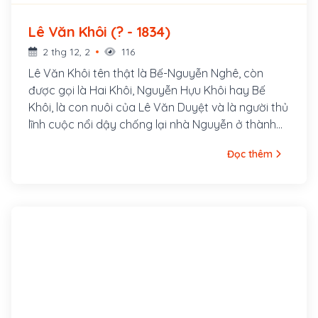
Lê Văn Khôi (? - 1834)
2 thg 12, 2
116
Lê Văn Khôi tên thật là Bế-Nguyễn Nghê, còn
được gọi là Hai Khôi, Nguyễn Hựu Khôi hay Bế
Khôi, là con nuôi của Lê Văn Duyệt và là người thủ
lĩnh cuộc nổi dậy chống lại nhà Nguyễn ở thành
Phiên An (nay thuộc Thành phố Hồ Chí Minh, Việt
Đọc thêm
Nam)