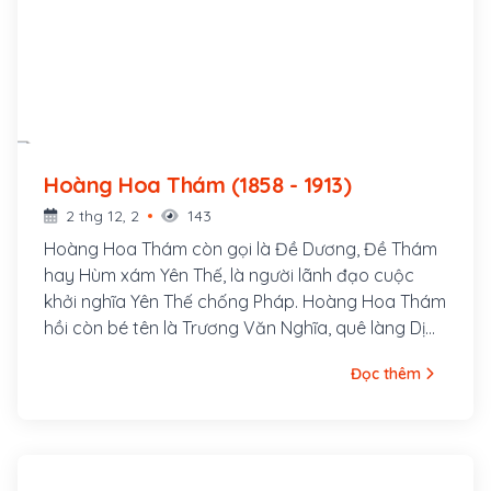
Hoàng Hoa Thám (1858 - 1913)
2 thg 12, 2
143
Hoàng Hoa Thám còn gọi là Đề Dương, Đề Thám
hay Hùm xám Yên Thế, là người lãnh đạo cuộc
khởi nghĩa Yên Thế chống Pháp. Hoàng Hoa Thám
hồi còn bé tên là Trương Văn Nghĩa, quê làng Dị
Chế, huyện Tiên Lữ, tỉnh Hưng Yên, bố là Trương
Đọc thêm
Văn Thận và mẹ là Lương Thị Minh. Sinh thời, bố
mẹ Hoàng Hoa Thám đều là những người rất
trọng nghĩa khí; cả hai ông bà đều gia nhập cuộc
khởi nghĩa của Nguyễn Văn Nhàn (Nùng Văn Vân)
ở Sơn Tây.