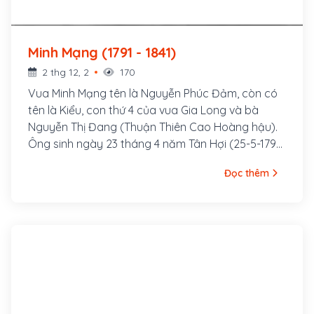
Minh Mạng (1791 - 1841)
2 thg 12, 2
170
Vua Minh Mạng tên là Nguyễn Phúc Đảm, còn có
tên là Kiểu, con thứ 4 của vua Gia Long và bà
Nguyễn Thị Đang (Thuận Thiên Cao Hoàng hậu).
Ông sinh ngày 23 tháng 4 năm Tân Hợi (25-5-1791)
tại làng Tân Lộc, tỉnh Gia Định. Ông là vị Hoàng đế
Đọc thêm
thứ hai của nhà Nguyễn, vương triều phong kiến
cuối cùng trong lịch sử Việt Nam, ông lên ngôi vào
tháng Giêng năm Canh Thìn (1820), làm vua được
21 năm (1820-1840)