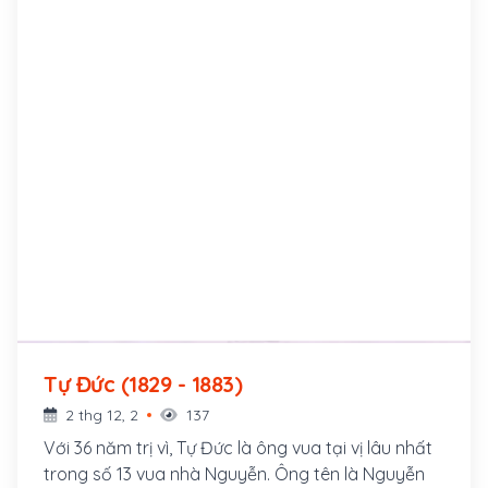
Lâm viện, sưu tầm và xếp đặt văn thư. Trong thời
gian làm quan, ông nhiều lần bị trách phạt, giáng
chức, thậm chí chịu tù ngục do tính tình thẳng
thắn cương trực
Tự Đức (1829 - 1883)
2 thg 12, 2
137
Với 36 năm trị vì, Tự Đức là ông vua tại vị lâu nhất
trong số 13 vua nhà Nguyễn. Ông tên là Nguyễn