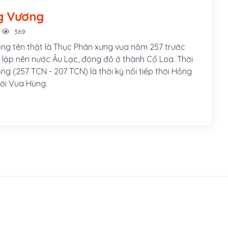
g Vương
369
g tên thật là Thục Phán xưng vua năm 257 trước
lập nên nước Âu Lạc, đóng đô ở thành Cổ Loa. Thời
g (257 TCN - 207 TCN) là thời kỳ nối tiếp thời Hồng
ời Vua Hùng.