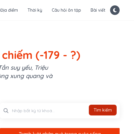
Địa điểm
Thời kỳ
Câu hỏi ôn tập
Bài viết
chiếm (-179 - ?)
ần suy yếu, Triệu
vùng xung quang và
Tìm kiếm
Tìm kiếm