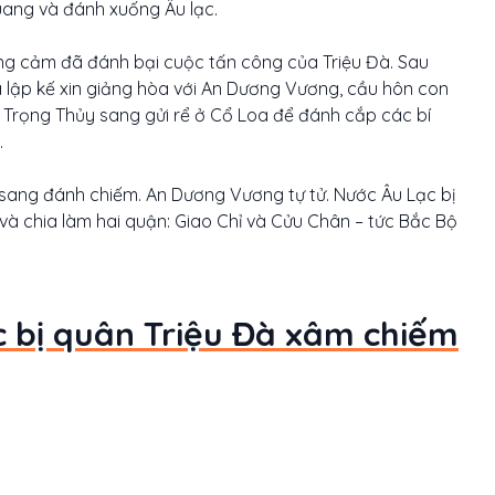
ang và đánh xuống Âu lạc.
dũng cảm đã đánh bại cuộc tấn công của Triệu Đà. Sau
 lập kế xin giảng hòa với An Dương Vương, cầu hôn con
a Trọng Thủy sang gửi rể ở Cổ Loa để đánh cắp các bí
.
 sang đánh chiếm. An Dương Vương tự tử. Nước Âu Lạc bị
và chia làm hai quận: Giao Chỉ và Cửu Chân – tức Bắc Bộ
c bị quân Triệu Đà xâm chiếm