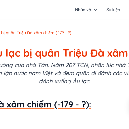
Nhân vật
Sự kiện
 bị quân Triệu Đà xâm chiếm (-179 - ?)
 lạc bị quân Triệu Đà xâm 
tướng của nhà Tần. Năm 207 TCN, nhân lúc nhà T
n lập nước nam Việt và đem quân đi đánh các 
đánh xuống Âu lạc.
à xâm chiếm (-179 - ?):