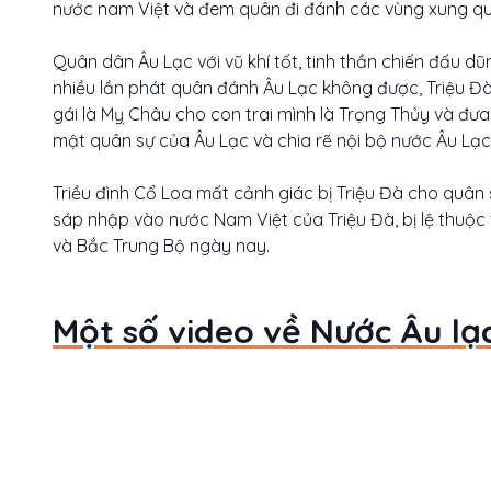
nước nam Việt và đem quân đi đánh các vùng xung qu
Quân dân Âu Lạc với vũ khí tốt, tinh thần chiến đấu 
nhiều lần phát quân đánh Âu Lạc không được, Triệu Đà
gái là Mỵ Châu cho con trai mình là Trọng Thủy và đư
mật quân sự của Âu Lạc và chia rẽ nội bộ nước Âu Lạc
Triều đình Cổ Loa mất cảnh giác bị Triệu Đà cho quân
sáp nhập vào nước Nam Việt của Triệu Đà, bị lệ thuộc 
và Bắc Trung Bộ ngày nay.
Một số video về Nước Âu lạ