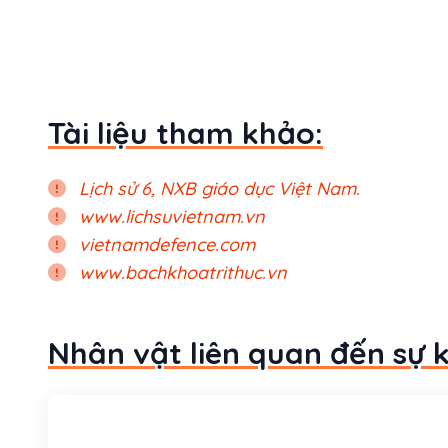
Tài liệu tham khảo:
Lịch sử 6, NXB giáo dục Việt Nam.
www.lichsuvietnam.vn
vietnamdefence.com
www.bachkhoatrithuc.vn
Nhân vật liên quan đến sự 