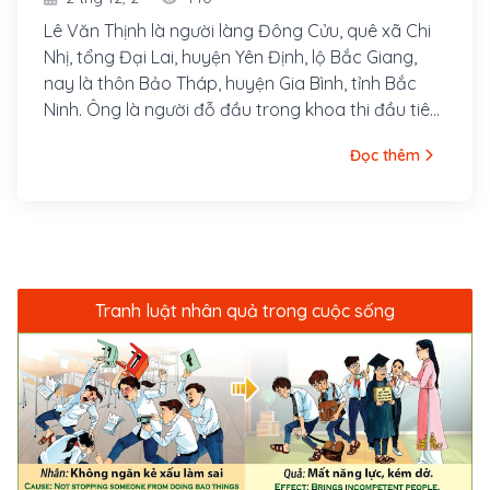
Lê Văn Thịnh là người làng Đông Cửu, quê xã Chi
Nhị, tổng Đại Lai, huyện Yên Định, lộ Bắc Giang,
nay là thôn Bảo Tháp, huyện Gia Bình, tỉnh Bắc
Ninh. Ông là người đỗ đầu trong khoa thi đầu tiên
của Nho học Việt Nam, được bổ làm quan, sau đó
Đọc thêm
thăng đến chức Thái sư triều Lý. Năm 1084, ông
thành công trong việc bàn nghị về việc cương giới
với quan nhà Tống, khiến nước này phải trả lại 6
huyện 3 động thuộc châu Quảng Nguyên cho Đại
Việt (nay là Việt Nam).
Tranh luật nhân quả trong cuộc sống