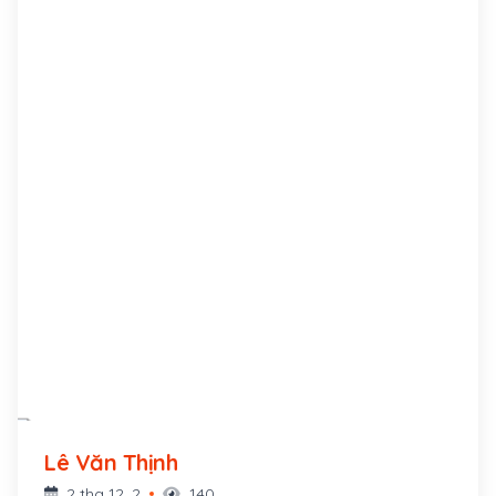
Lê Văn Thịnh
2 thg 12, 2
140