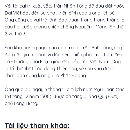
Với tài cai trị xuất sắc, Trần Nhân Tông đã đưa đất nước
Đại Việt đạt đến sự phát triển đỉnh cao trong lịch sử.
Ông cũng có vai trò lãnh đạo quan trọng trong thắng lợi
của hai cuộc kháng chiến chống Nguyên - Mông lần thứ
2 và thứ 3.
Sau khi nhường ngôi cho con trai là Trần Anh Tông, ông
đã xuất gia tu hành và lập nên Thiền phái Trúc Lâm Yên
Tử - trường phái Phật giáo đặc sắc của Việt Nam. Ông
là tổ thứ nhất của dòng Thiền này, về sau vua được
nhân dân cung kính gọi là Phật Hoàng.
Ông qua đời ngày 3 tháng 11 âm lịch năm Mậu Thân (tức
16 tháng 12 năm 1308), được an táng ở lăng Quy Đức,
phủ Long Hưng.
Tài liệu tham khảo: