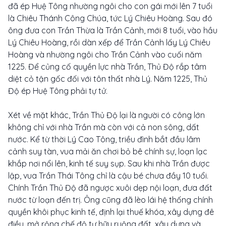
đã ép Huệ Tông nhường ngôi cho con gái mới lên 7 tuổi
là Chiêu Thánh Công Chúa, tức Lý Chiêu Hoàng. Sau đó
ông đưa con Trần Thừa là Trần Cảnh, mới 8 tuổi, vào hầu
Lý Chiêu Hoàng, rồi dàn xếp để Trần Cảnh lấy Lý Chiêu
Hoàng và nhường ngôi cho Trần Cảnh vào cuối năm
1225. Để củng cố quyền lực nhà Trần, Thủ Độ rắp tâm
diệt cỏ tận gốc đối với tôn thất nhà Lý. Năm 1225, Thủ
Độ ép Huệ Tông phải tự tử.
Xét về mặt khác, Trần Thủ Độ lại là người có công lớn
không chỉ với nhà Trần mà còn với cả non sông, dất
nước. Kể từ thời Lý Cao Tông, triều đình bắt đầu lâm
cảnh suy tàn, vua mải ăn chơi bỏ bê chính sự, loạn lạc
khắp nơi nổi lên, kinh tế suy sụp. Sau khi nhà Trần được
lập, vua Trần Thái Tông chỉ là cậu bé chưa đầy 10 tuổi.
Chính Trần Thủ Độ đã ngược xuôi dẹp nội loạn, đưa đất
nước từ loạn đến trị. Ông cũng đã lèo lái hệ thống chính
quyền khôi phục kinh tế, định lại thuế khóa, xây dựng đê
điều, mở rộng chế độ tư hữu ruộng đất, xây dựng và