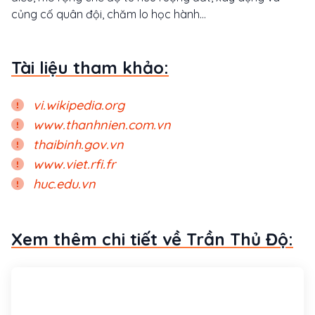
củng cố quân đội, chăm lo học hành…
Tài liệu tham khảo:
vi.wikipedia.org
www.thanhnien.com.vn
thaibinh.gov.vn
www.viet.rfi.fr
huc.edu.vn
Xem thêm chi tiết về Trần Thủ Độ: