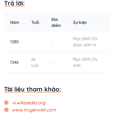
Trả lời:
Địa
Năm
Tuổi
Sự kiện
điểm
Mạc Đĩnh Chi
1280
...
...
được sinh ra
66
Mạc Đĩnh Chi
1346
...
tuổi
mất
Tài liệu tham khảo:
vi.wikipedia.org
www.truyenviet.com