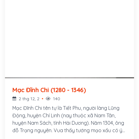
Mạc Đĩnh Chi (1280 - 1346)
2 thg 12, 2
140
Mạc Đĩnh Chi tên tự là Tiết Phu, người làng Lũng
Động, huyện Chí Linh (nay thuộc xã Nam Tân,
huyện Nam Sách, tỉnh Hải Dương). Năm 1304, ông
đỗ Trạng nguyên. Vua thấy tướng mạo xấu có ý
chê, ông dâng bài phú "Ngọc tỉnh liên" (sen giếng