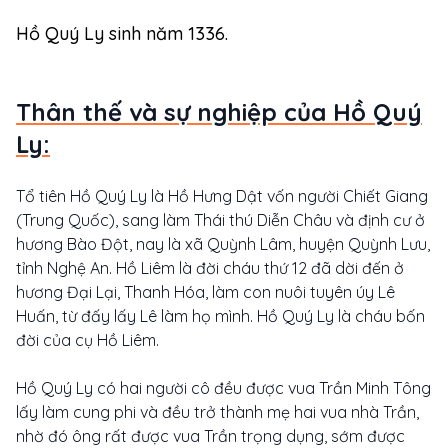
Hồ Quý Ly sinh năm 1336.
Thân thế và sự nghiệp của Hồ Quý
Ly:
Tổ tiên Hồ Quý Ly là Hồ Hưng Dật vốn người Chiết Giang
(Trung Quốc), sang làm Thái thú Diễn Châu và định cư ở
hương Bào Đột, nay là xã Quỳnh Lâm, huyện Quỳnh Lưu,
tỉnh Nghệ An. Hồ Liêm là đời cháu thứ 12 đã dời đến ở
hương Đại Lại, Thanh Hóa, làm con nuôi tuyên úy Lê
Huấn, từ đấy lấy Lê làm họ mình. Hồ Quý Ly là cháu bốn
đời của cụ Hồ Liêm.
Hồ Quý Ly có hai người cô đều được vua Trần Minh Tông
lấy làm cung phi và đều trở thành mẹ hai vua nhà Trần,
nhờ đó ông rất được vua Trần trọng dụng, sớm được