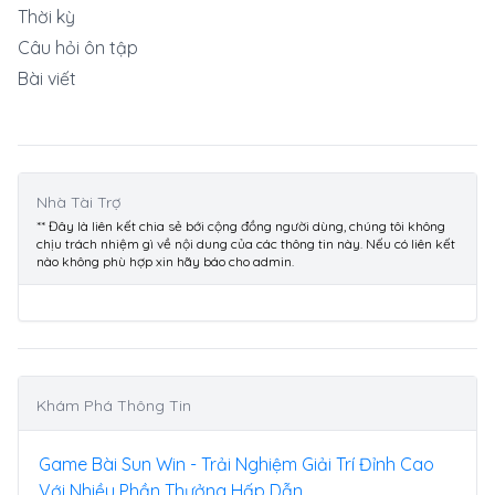
Thời kỳ
Câu hỏi ôn tập
Bài viết
Nhà Tài Trợ
** Đây là liên kết chia sẻ bới cộng đồng người dùng, chúng tôi không
chịu trách nhiệm gì về nội dung của các thông tin này. Nếu có liên kết
nào không phù hợp xin hãy báo cho admin.
Khám Phá Thông Tin
Game Bài Sun Win - Trải Nghiệm Giải Trí Đỉnh Cao
Với Nhiều Phần Thưởng Hấp Dẫn