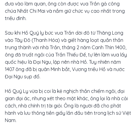
đưa vào làm quan, ông còn được vua Trần gả công
chúa Nhất Chi Mai và nắm giữ chức vụ cao nhất trong
triều đình.
Sau khi Hồ Quý ly bức vua Trần dời đô từ Thăng Long
vào Tây Đô (Thanh Hóa) và giết hàng loạt quần thần
trung thành với nhà Trần, tháng 2 năm Canh Thìn 1400,
ông đă truất ngôi của Trần Thiếu Đế, tự lên làm vua lấy
quốc hiệu là Đại Ngu, lập nên nhà Hồ. Tuy nhiên năm
1407 ông đã bị quân Minh bắt, Vương triều Hồ và nước
Đại Ngu sụp đổ.
Hồ Quý Ly vừa bị coi là kẻ nghịch thần chiếm ngôi, đại
gian đại ác, nhưng xét theo mặt khác, ông lại là nhà cải
cách, nhà chính trị tài giỏi. Ông là người đã cho phát
hành và lưu thông tiền giấy lần đầu tiên trong lịch sử Việt
Nam.