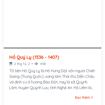
Hồ Quý Ly (1336 - 1407)
2 thg 12, 2
438
Tổ tiên Hồ Quý Ly là Hồ Hưng Dật vốn người Chiết
Giang (Trung Quốc), sang làm Thái thú Diễn Châu
và định cư ở hương Bào Đột, nay là xã Quỳnh
Lâm, huyện Quỳnh Lưu, tỉnh Nghệ An. Hồ Liêm là
đời cháu thứ 12 đã dời đến ở hương Đại Lại, Thanh
Đọc thêm
Hóa, làm con nuôi tuyên úy Lê Huấn, từ đấy lấy Lê
làm họ mình. Hồ Quý Ly là cháu bốn đời của cụ