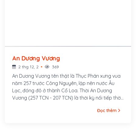
An Dương Vương
2 thg 12, 2
369
An Dương Vương tên thật là Thục Phán xưng vua
năm 257 trước Công Nguyên, lập nên nước Âu
Lạc, đóng đô ở thành Cổ Loa. Thời An Dương
Vương (257 TCN - 207 TCN) là thời kỳ nối tiếp thời
Hồng Bàng của 18 đời Vua Hùng.
Đọc thêm