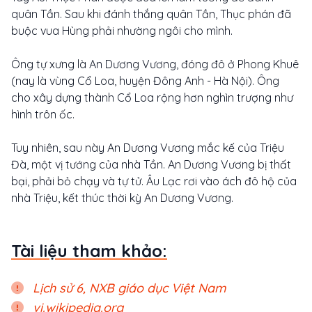
quân Tần. Sau khi đánh thắng quân Tần, Thục phán đã
buộc vua Hùng phải nhường ngôi cho mình.
Ông tự xưng là An Dương Vương, đóng đô ở Phong Khuê
(nay là vùng Cổ Loa, huyện Đông Anh - Hà Nội). Ông
cho xây dựng thành Cổ Loa rộng hơn nghìn trượng như
hình trôn ốc.
Tuy nhiên, sau này An Dương Vương mắc kế của Triệu
Đà, một vị tướng của nhà Tần. An Dương Vương bị thất
bại, phải bỏ chạy và tự tử. Âu Lạc rơi vào ách đô hộ của
nhà Triệu, kết thúc thời kỳ An Dương Vương.
Tài liệu tham khảo:
Lịch sử 6, NXB giáo dục Việt Nam
vi.wikipedia.org