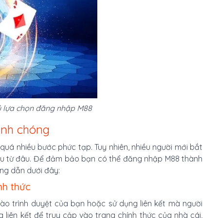
ủ lựa chọn đăng nhập M88
anh chóng
quá nhiều bước phức tạp. Tuy nhiên, nhiều người mới bắt
đầu từ đâu. Để đảm bảo bạn có thể đăng nhập M88 thành
ng dẫn dưới đây:
nh thức
vào trình duyệt của bạn hoặc sử dụng liên kết mà người
liên kết để truy cập vào trang chính thức của nhà cái,