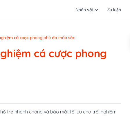
Nhân vật
Sự kiện
 nghiệm cá cược phong phú đa màu sắc
nghiệm cá cược phong
hỗ trợ nhanh chóng và bảo mật tối ưu cho trải nghiệm