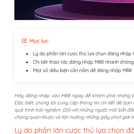
Mục lục:
Lý do phần lớn cược thủ lựa chọn đăng nhập
Chi tiết thao tác đăng nhập M88 nhanh chóng
Một số điều kiện cần nắm để đăng nhập M88
Hãy đăng nhập vào M88 ngay để khám phá những tr
Đặc biệt, chúng tôi cung cấp thông tin chi tiết để 
quá trình trải nghiệm. Đối với những người mới bắt đầ
chóng quen thuộc và tận hưởng những giây phút giải tr
Lý do phần lớn cược thủ lựa chọn 