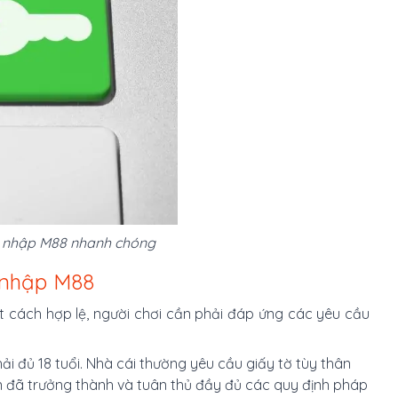
ng nhập M88 nhanh chóng
 nhập M88
t cách hợp lệ, người chơi cần phải đáp ứng các yêu cầu
i đủ 18 tuổi. Nhà cái thường yêu cầu giấy tờ tùy thân
 đã trưởng thành và tuân thủ đầy đủ các quy định pháp