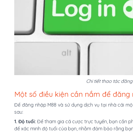
Chi tiết thao tác đă
Một số điều kiện cần nắm để đăng
Để đăng nhập M88 và sử dụng dịch vụ tại nhà cái mộ
sau:
1. Độ tuổi:
Để tham gia cá cược trực tuyến, bạn cần phả
để xác minh độ tuổi của bạn, nhằm đảm bảo rằng bạn