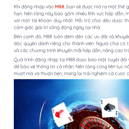
Khi đăng nhập vào
M88
, bạn sẽ được mở ra một thế g
hạn. Nền tảng này bao gồm nhiều lĩnh vực hấp dẫn, ma
với một tài khoản duy nhất. Mỗi trò chơi đều được th
cảm giác giải trí sống động ngay tại nhà.
Bên cạnh đó, M88 luôn đem đến các ưu đãi và khuyến
độc quyền dành riêng cho thành viên. Người chơi có t
và các chương trình khuyến mãi hấp dẫn, nâng cao tr
Quá trình đăng nhập tại M88 được bảo mật tuyệt đối 
để bảo vệ thông tin cá nhân. Nền tảng cũng liên tục n
mượt mà và thuận tiện, mang lại trải nghiệm cá cược a