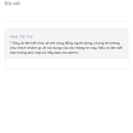
Bài viết
Nhà Tài Trợ
** Đây là liên kết chia sẻ bới cộng đồng người dùng, chúng tôi không
chịu trách nhiệm gì về nội dung của các thông tin này. Nếu có liên kết
nào không phù hợp xin hãy báo cho admin.
Khám Phá Thông Tin
Game Bài Sun Win - Trải Nghiệm Giải Trí Đỉnh Cao
Với Nhiều Phần Thưởng Hấp Dẫn