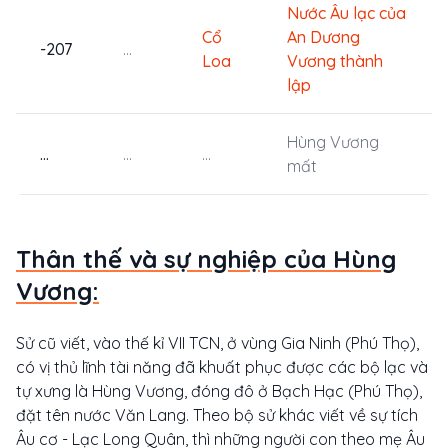
Nước Âu lạc của
Cổ
An Dương
-207
...
Loa
Vương thành
lập
Hùng Vương
...
...
...
mất
Thân thế và sự nghiệp của Hùng
Vương:
Sử cũ viết, vào thế kỉ VII TCN, ở vùng Gia Ninh (Phú Thọ),
có vị thủ lĩnh tài năng đã khuất phục được các bộ lạc và
tự xưng là Hùng Vương, đóng đô ở Bạch Hạc (Phú Thọ),
đặt tên nước Văn Lang. Theo bộ sử khác viết về sự tích
Âu cơ - Lạc Long Quân, thì những người con theo mẹ Âu