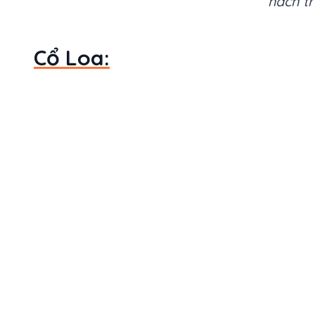
hách t
Cổ Loa: