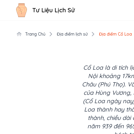
Tư Liệu Lịch Sử
Trang Chủ
Địa điểm lịch sử
Địa điểm Cổ Loa
Cổ Loa là di tích 
Nội khoảng 17km
Châu (Phú Thọ). V
của Hùng Vương, 
(Cổ Loa ngày nay)
Loa thành hay thà
thành, chiều dài
năm 939 đến 965 th