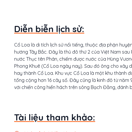
Diễn biễn lịch sử:
Cổ Loa là di tích lịch sử nổi tiếng, thuộc địa phận h
hướng Tây Bắc. Đây là thủ đô thứ 2 của Việt Nam sau
nước Thục tên Phán, chiếm được nước của Hùng Vương
Phong Khuê (Cổ Loa ngày nay). Sau đó ông cho xây dự
hay thành Cổ Loa. Khu vực Cổ Loa là một khu thành đấ
tổng cộng hơn 16 cây số. Đây cũng là kinh đô từ năm 939 
với chiến công hiển hách trên sông Bạch Đằng, đánh
Tài liệu tham khảo: