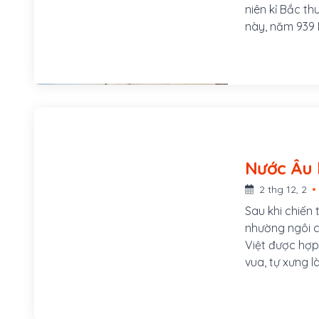
niên kỉ Bắc th
này, năm 939 
Nước Âu 
(-207 - ?)
2 thg 12, 2
Sau khi chiến
nhường ngôi c
Việt được hợp
vua, tự xưng 
vùng Cổ Loa, 