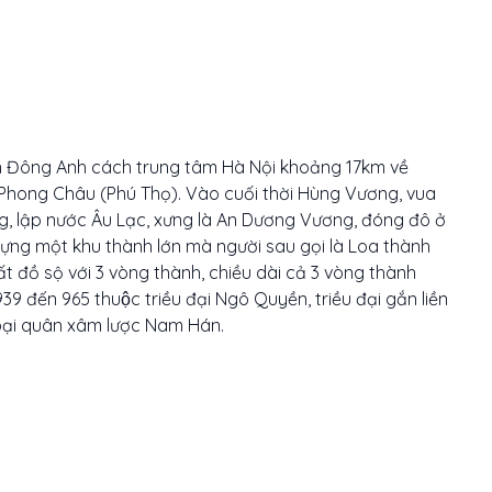
uyện Đông Anh cách trung tâm Hà Nội khoảng 17km về
 Phong Châu (Phú Thọ). Vào cuối thời Hùng Vương, vua
, lập nước Âu Lạc, xưng là An Dương Vương, đóng đô ở
ng một khu thành lớn mà người sau gọi là Loa thành
t đồ sộ với 3 vòng thành, chiều dài cả 3 vòng thành
đến 965 thuộc triều đại Ngô Quyền, triều đại gắn liền
 bại quân xâm lược Nam Hán.