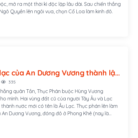
uộc, mở ra một thời kì độc lập lâu dài. Sau chiến thắng
Ngô Quyền lên ngôi vua, chọn Cổ Loa làm kinh đô.
lạc của An Dương Vương thành lập
335
 thằng quân Tần, Thục Phán buộc Hùng Vương
ho mình. Hai vùng đất cũ của người Tây Âu và Lạc
 thành nước mới có tên là Âu Lạc. Thục phán lên làm
là An Dương Vương, đóng đô ở Phong Khê (nay là
huyện Đông Anh, Hà Nội)