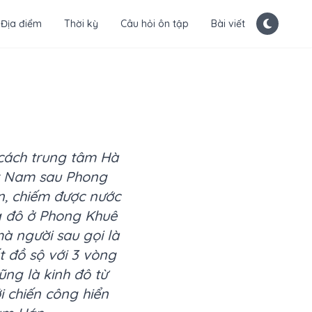
Địa điểm
Thời kỳ
Câu hỏi ôn tập
Bài viết
h cách trung tâm Hà
ệt Nam sau Phong
n, chiếm được nước
g đô ở Phong Khuê
à người sau gọi là
t đồ sộ với 3 vòng
ũng là kinh đô từ
i chiến công hiển