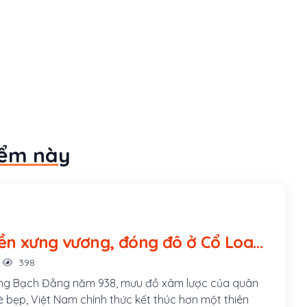
iểm này
n xưng vương, đóng đô ở Cổ Loa
398
ắng Bạch Đằng năm 938, mưu đồ xâm lược của quân
 bẹp, Việt Nam chính thức kết thúc hơn một thiên