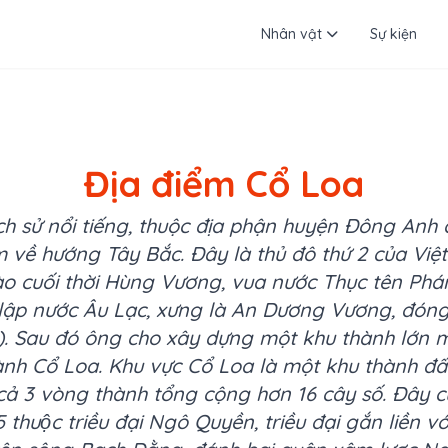
Nhân vật
Sự kiện
Địa điểm Cổ Loa
lịch sử nổi tiếng, thuộc địa phận huyện Đông An
 về hướng Tây Bắc. Đây là thủ đô thứ 2 của Vi
ào cuối thời Hùng Vương, vua nước Thục tên Phá
lập nước Âu Lạc, xưng là An Dương Vương, đón
. Sau đó ông cho xây dựng một khu thành lớn m
nh Cổ Loa. Khu vực Cổ Loa là một khu thành đấ
 cả 3 vòng thành tổng cộng hơn 16 cây số. Đây c
uộc triều đại Ngô Quyền, triều đại gắn liền vớ