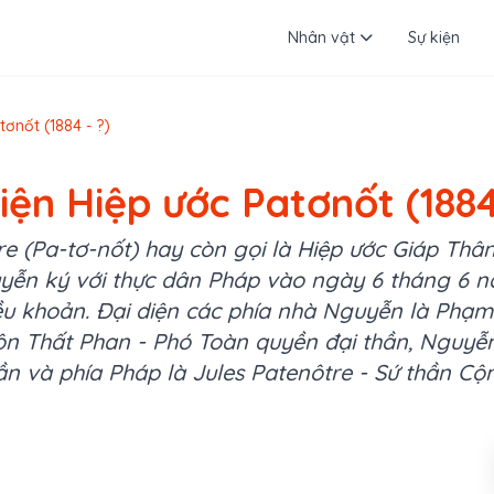
Nhân vật
Sự kiện
tơnốt (1884 - ?)
iện Hiệp ước Patơnốt (1884
e (Pa-tơ-nốt) hay còn gọi là Hiệp ước Giáp Thân
yễn ký với thực dân Pháp vào ngày 6 tháng 6 nă
ều khoản. Đại diện các phía nhà Nguyễn là Phạm
Tôn Thất Phan - Phó Toàn quyền đại thần, Nguyễ
hần và phía Pháp là Jules Patenôtre - Sứ thần C