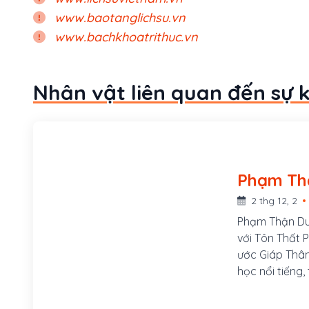
www.baotanglichsu.vn
www.bachkhoatrithuc.vn
Nhân vật liên quan đến sự 
2 thg 12, 2
Phạm Thận Duậ
với Tôn Thất 
ước Giáp Thân
học nổi tiếng
quản Quốc tử 
định Việt sử 