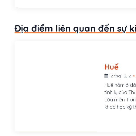
hoàng thân l
Địa điểm liên quan đến sự k
Huế
2 thg 12, 2
Huế nằm ở dải
tỉnh lỵ của Th
của miền Trung 
khoa học kỹ th
Huế. Trong các
Toát Yếu khi n
hoặc Kinh, ch