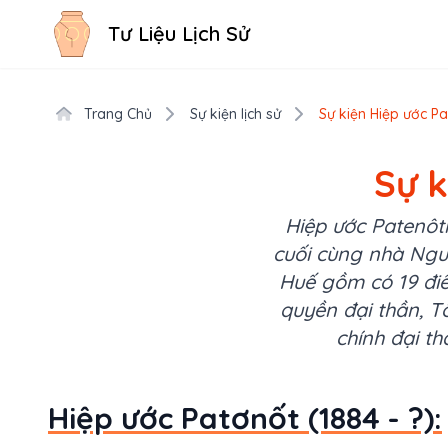
Tư Liệu Lịch Sử
Trang Chủ
Sự kiện lịch sử
Sự kiện Hiệp ước Pa
Sự k
Hiệp ước Patenôtr
cuối cùng nhà Ngu
Huế gồm có 19 đi
quyền đại thần, 
chính đại t
Hiệp ước Patơnốt (1884 - ?):