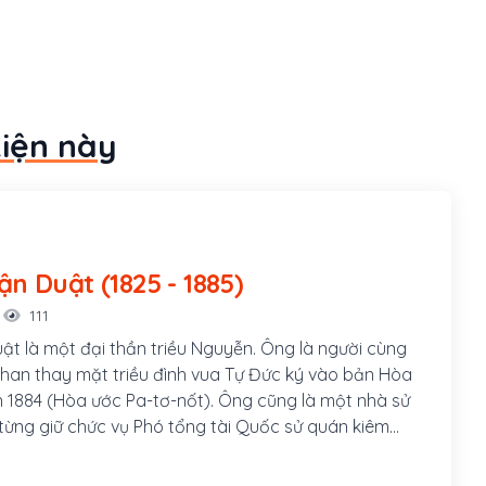
kiện này
Phạm Thận Duật (1825 - 1885)
111
t là một đại thần triều Nguyễn. Ông là người cùng
Phan thay mặt triều đình vua Tự Đức ký vào bản Hòa
 1884 (Hòa ước Pa-tơ-nốt). Ông cũng là một nhà sử
, từng giữ chức vụ Phó tổng tài Quốc sử quán kiêm
giám, là người duyệt cuối cùng bản Quốc sử Khâm
thông giám cương mục, từng là thầy dạy học cho hai