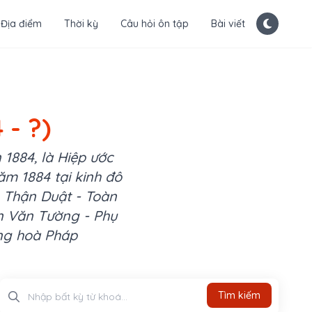
Địa điểm
Thời kỳ
Câu hỏi ôn tập
Bài viết
 - ?)
 1884, là Hiệp ước
m 1884 tại kinh đô
 Thận Duật - Toàn
n Văn Tường - Phụ
ộng hoà Pháp
Tìm kiếm
Tìm kiếm