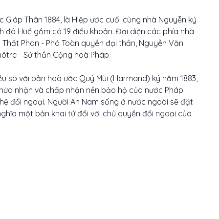
ớc Giáp Thân 1884, là Hiệp ước cuối cùng nhà Nguyễn ký
nh đô Huế gồm có 19 điều khoản. Đại diện các phía nhà
 Thất Phan - Phó Toàn quyền đại thần, Nguyễn Văn
enôtre - Sứ thần Cộng hoà Pháp
ều so với bản hoà ước Quý Mùi (Harmand) ký năm 1883,
thừa nhận và chấp nhận nền bảo hộ của nước Pháp.
ệ đối ngoại. Người An Nam sống ở nước ngoài sẽ đặt
hĩa một bản khai tử đối với chủ quyền đối ngoại của