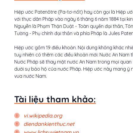
Hiệp ước Patenôtre (Pa-tơ-nốt) hay còn gọi là Hiệp ư
với thực dân Pháp vào ngày 6 tháng 6 năm 1884 tại ki
Nguyễn là Phạm Thận Duật - Toàn quyền đại thần, Tôn
Tường - Phụ chính đại thần và phía Pháp là Jules Pat
Hiệp ước gồm 19 điều khoản. Nội dung không khác nhi
tuy nhiên có thêm các điều khoản mới: Nước An Nam 
Nước Pháp sẽ thay mặt nước An Nam trong mọi quan h
dưới sự bảo hộ của nước Pháp. Hiệp ước này mang ý ng
vua nước Nam.
Tài liệu tham khảo:
vi.wikipedia.org
diendankienthuc.net
www.lichsuvietnam.vn