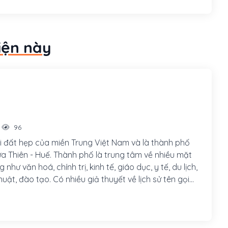
à vua Dục Đức và Đồng Khánh sau này.
iện này
96
 đất hẹp của miền Trung Việt Nam và là thành phố
ừa Thiên - Huế. Thành phố là trung tâm về nhiều mặt
như văn hoá, chính trị, kinh tế, giáo dục, y tế, du lịch,
uật, đào tạo. Có nhiều giả thuyết về lịch sử tên gọi
 tài liệu sử học cũ ngoại trừ Quốc Triều Chính Biên
ói tới Huế, đều dùng cái tên Phú Xuân hoặc Kinh đô,
ứ không dùng tên Huế. Theo học giả Thái Văn Kiểm