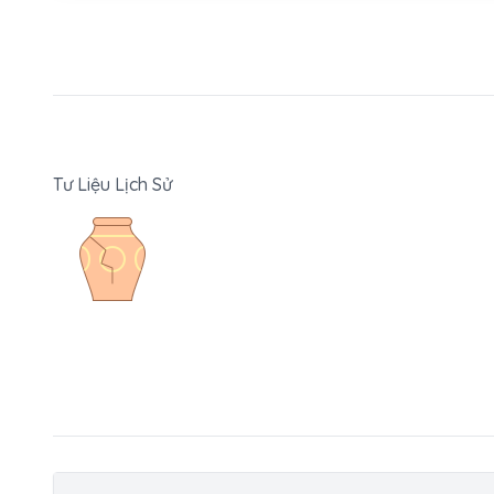
chữ Huế đã xu
bắt nguồn từ
giả Nguyễn Hy
là năm xuất b
châu Hóa hay 
Tư Liệu Lịch Sử