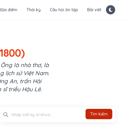
Địa điểm
Thời kỳ
Câu hỏi ôn tập
Bài viết
 1800)
 Ông là nhà thơ, là
g lịch sử Việt Nam.
ng An, trấn Hải
sĩ triều Hậu Lê.
Tìm kiếm
Tìm kiếm