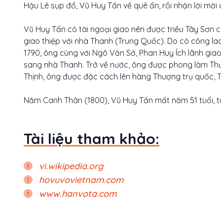
Hậu Lê sụp đổ, Vũ Huy Tấn về quê ẩn, rồi nhận lời mời 
Vũ Huy Tấn có tài ngoại giao nên được triều Tây Sơn c
giao thiệp với nhà Thanh (Trung Quốc). Do có công l
1790, ông cùng với Ngô Văn Sở, Phan Huy Ích lãnh gi
sang nhà Thanh. Trở về nước, ông được phong làm Thư
Thịnh, ông được đặc cách lên hàng Thượng trụ quốc, Th
Năm Canh Thân (1800), Vũ Huy Tấn mất năm 51 tuổi, tức
Tài liệu tham khảo:
vi.wikipedia.org
hovuvovietnam.com
www.hanvota.com