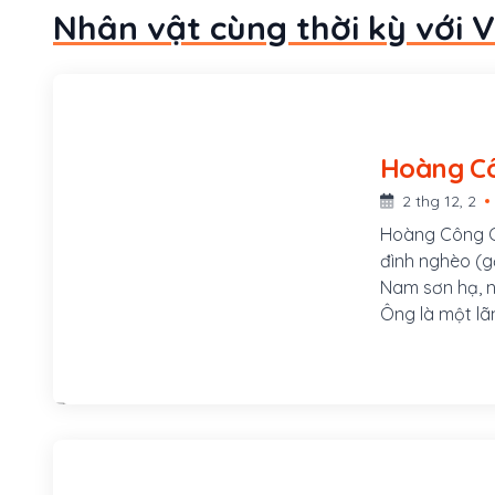
Nhân vật cùng thời kỳ với 
2 thg 12, 2
Hoàng Công Ch
đình nghèo (g
Nam sơn hạ, n
Ông là một lã
lại triều đình
diệt cường hà
bão xoá bỏ bấ
nhất giang sơ