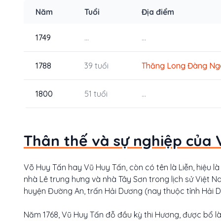
Năm
Tuổi
Địa điểm
1749
...
...
1788
39 tuổi
Thăng Long
Đàng Ng
1800
51 tuổi
...
Thân thế và sự nghiệp của 
Võ Huy Tấn hay Vũ Huy Tấn, còn có tên là Liễn, hiệu là N
nhà Lê trung hưng và nhà Tây Sơn trong lịch sử Việt N
huyện Đường An, trấn Hải Dương (nay thuộc tỉnh Hải Dư
Năm 1768, Vũ Huy Tấn đỗ đầu kỳ thi Hương, được bổ làm