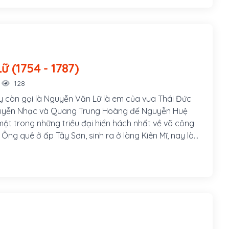
ghệ An, di cư vào sống ở Bình Định.
Nguyễn Lữ (1754 - 1787)
128
 còn gọi là Nguyễn Văn Lữ là em của vua Thái Đức
yễn Nhạc và Quang Trung Hoàng đế Nguyễn Huệ
một trong những triều đại hiển hách nhất về võ công
Ông quê ở ấp Tây Sơn, sinh ra ở làng Kiên Mĩ, nay là
 tỉnh Bình Định. Ông là người hiền lành, đô lượng,
 vọng, địa vị mà chỉ muốn thỏa chí tự do tự tại, ông
i khai sáng ra môn võ Hùng kê quyền trong võ thuật