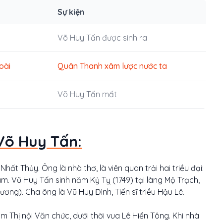
Sự kiện
Võ Huy Tấn được sinh ra
oài
Quân Thanh xâm lược nước ta
Võ Huy Tấn mất
Võ Huy Tấn:
hất Thủy. Ông là nhà thơ, là viên quan trải hai triều đại:
am. Vũ Huy Tấn sinh năm Kỷ Tỵ (1749) tại làng Mộ Trạch,
ơng). Cha ông là Vũ Huy Đình, Tiến sĩ triều Hậu Lê.
 Thị nội Văn chức, dưới thời vua Lê Hiển Tông. Khi nhà