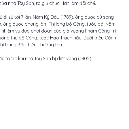
của nhà Tây Sơn, ra giữ chức Hàn lâm đãi chế.
ử đi sứ tới 7 lần. Năm Kỷ Dậu (1789), ông được cử sang
ao, ông được phong làm Thị lang bộ Công, tước bá. Năm
ao nhiệm vụ đưa phái đoàn của giả vương Phạm Công Trị
ợng thư bộ Công, tước Hạo Trạch hầu. Dưới triều Cảnh
ị trung đãi chiếu Thượng thư.
 trước khi nhà Tây Sơn bị diệt vong (1802).