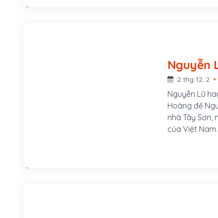
Nguyên, tỉnh N
2 thg 12, 2
Nguyễn Lữ hay
Hoàng đế Ngu
nhà Tây Sơn, 
của Việt Nam. 
huyện Tây Sơn,
không cầu danh
chính là ngườ
Tây Sơn