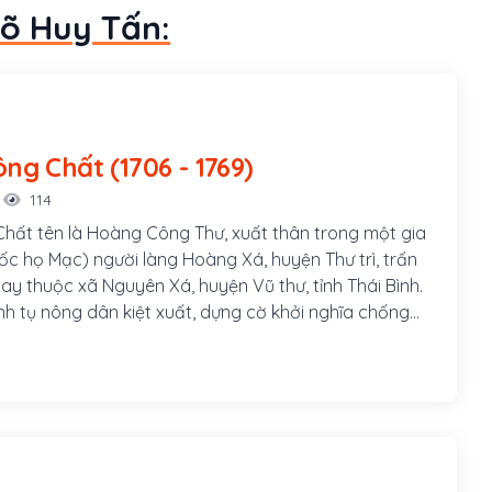
Võ Huy Tấn:
Hoàng Công Chất (1706 - 1769)
114
ất tên là Hoàng Công Thư, xuất thân trong một gia
ốc họ Mạc) người làng Hoàng Xá, huyện Thư trì, trấn
ay thuộc xã Nguyên Xá, huyện Vũ thư, tỉnh Thái Bình.
nh tụ nông dân kiệt xuất, dựng cờ khởi nghĩa chống
 Lê Trịnh cứu dân nghèo vì nghĩa lớn “Bảo Quốc an dân”
o ác bá, lấy của giàu chia cho dân nghèo, với hoài
t công, lập lại kỷ cương, phục hưng đất nước thống
n, thái bình muôn thuở.