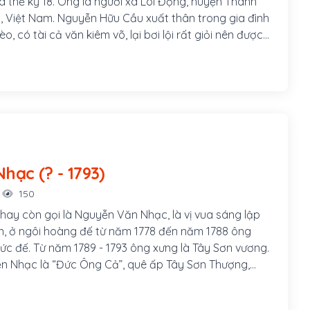
a thế kỷ 18. Ông là người xã Lôi Động, huyện Thanh
, Việt Nam. Nguyễn Hữu Cầu xuất thân trong gia đình
, có tài cả văn kiêm võ, lại bơi lội rất giỏi nên được
. He là tên loài cá ở biển Đông, bởi Hữu Cầu bơi khoẻ
nên được gọi như vậy.
Nguyễn Nhạc (? - 1793)
150
ay còn gọi là Nguyễn Văn Nhạc, là vị vua sáng lập
n, ở ngôi hoàng đế từ năm 1778 đến năm 1788 ông
Đức đế. Từ năm 1789 - 1793 ông xưng là Tây Sơn vương.
n Nhạc là “Đức Ông Cả”, quê ấp Tây Sơn Thượng,
 tỉnh Bình Định (nay thuộc huyện Tây Sơn). Thân phụ
c (sau đổi sang họ Nguyễn), vốn người huyện Hưng