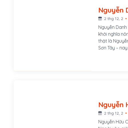
2 thg 12, 2
Nguyễn Danh P
khởi nghĩa nô
thật là Nguyễ
Sơn Tây – nay
tỉnh Vĩnh Phúc
2 thg 12, 2
Nguyễn Hữu Cầ