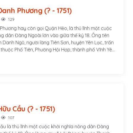
Nguyễn Danh Phương (? - 1751)
129
hương hay còn gọi Quận Hẻo, là thủ lĩnh một cuộc
ng dân Đàng Ngoài lớn vào giữa thế kỷ 18. Ông tên
n Danh Ngũ, người làng Tiên Sơn, huyện Yên Lạc, trấn
 thuộc Phố Tiên, Phường Hội Hợp, thành phố Vĩnh Yên,
, Việt Nam.
Nguyễn Hữu Cầu (? - 1751)
107
u là thủ lĩnh một cuộc khởi nghĩa nông dân Đàng