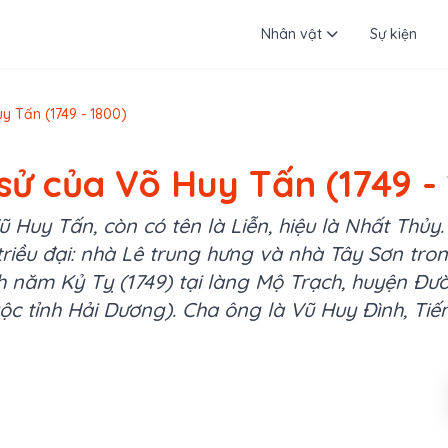
Nhân vật
Sự kiện
y Tấn (1749 - 1800)
sử của Võ Huy Tấn (1749 -
Huy Tấn, còn có tên là Liễn, hiệu là Nhất Thủy.
 triều đại: nhà Lê trung hưng và nhà Tây Sơn tron
h năm Kỷ Tỵ (1749) tại làng Mộ Trạch, huyện Đườ
c tỉnh Hải Dương). Cha ông là Vũ Huy Đình, Tiến 