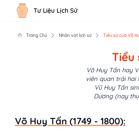
Tư Liệu Lịch Sử
Trang Chủ
Nhân vật lịch sử
Tiểu sử của Võ Hu
Tiểu 
Võ Huy Tấn hay Vũ 
viên quan trải hai
Vũ Huy Tấn sin
Dương (nay thuộ
Võ Huy Tấn (1749 - 1800):