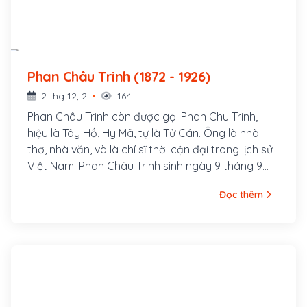
Phan Châu Trinh (1872 - 1926)
2 thg 12, 2
164
Phan Châu Trinh còn được gọi Phan Chu Trinh,
hiệu là Tây Hồ, Hy Mã, tự là Tử Cán. Ông là nhà
thơ, nhà văn, và là chí sĩ thời cận đại trong lịch sử
Việt Nam. Phan Châu Trinh sinh ngày 9 tháng 9
năm 1872, người làng Tây Lộc, huyện Tiên Phước,
Đọc thêm
phủ Tam Kỳ (nay thuộc xã Tam Lộc, huyện Phú
Ninh), tỉnh Quảng Nam, hiệu là Tây Hồ Hy Mã, tự là
Tử Cán. Cha ông là Phan Văn Bình, làm chức Quản
cơ sơn phòng, sau tham gia phong trào Cần
Vương trong tỉnh, làm Chuyển vận sứ đồn A Bá
(Tiên Phước) phụ trách việc quân lương. Mẹ ông là
Lê Thị Chung, con gái nhà vọng tộc, thông thạo