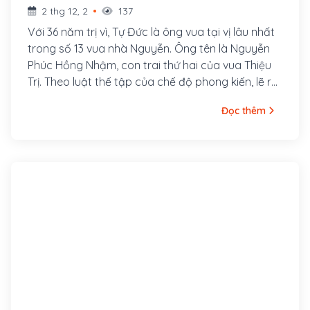
2 thg 12, 2
137
Với 36 năm trị vì, Tự Đức là ông vua tại vị lâu nhất
trong số 13 vua nhà Nguyễn. Ông tên là Nguyễn
Phúc Hồng Nhậm, con trai thứ hai của vua Thiệu
Trị. Theo luật thế tập của chế độ phong kiến, lẽ ra
anh trai ông là Hồng Bảo mới là người nối ngôi.
Đọc thêm
Nhưng do tài năng thấp kém, tính khí ngông
nghênh nên Hồng Bảo bị vua cha phế truất khỏi
ngôi Tiềm để, Hồng Nhậm được đưa lên ngai vàng
trở thành vua Tự Đức - một vị vua, một nhà thơ
hiền lành, thương dân, yêu nước nhưng thể chất
yếu đuối, tính cách có phần bạc nhược và bi
quan.