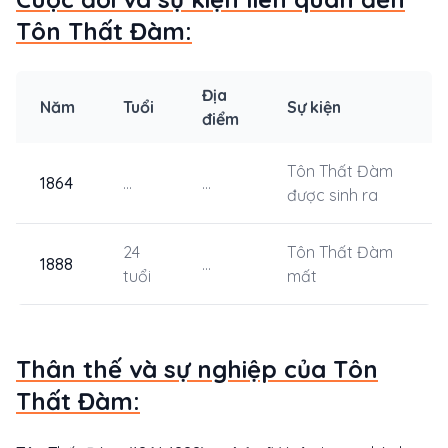
Tôn Thất Đàm:
Địa
Năm
Tuổi
Sự kiện
điểm
Tôn Thất Đàm
1864
...
...
được sinh ra
24
Tôn Thất Đàm
1888
...
tuổi
mất
Thân thế và sự nghiệp của Tôn
Thất Đàm: