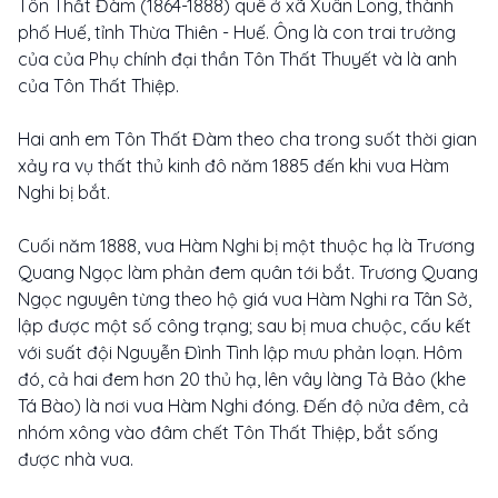
Tôn Thất Đàm (1864-1888) quê ở xã Xuân Long, thành
phố Huế, tỉnh Thừa Thiên - Huế. Ông là con trai trưởng
của của Phụ chính đại thần Tôn Thất Thuyết và là anh
của Tôn Thất Thiệp.
Hai anh em Tôn Thất Đàm theo cha trong suốt thời gian
xảy ra vụ thất thủ kinh đô năm 1885 đến khi vua Hàm
Nghi bị bắt.
Cuối năm 1888, vua Hàm Nghi bị một thuộc hạ là Trương
Quang Ngọc làm phản đem quân tới bắt. Trương Quang
Ngọc nguyên từng theo hộ giá vua Hàm Nghi ra Tân Sở,
lập được một số công trạng; sau bị mua chuộc, cấu kết
với suất đội Nguyễn Đình Tình lập mưu phản loạn. Hôm
đó, cả hai đem hơn 20 thủ hạ, lên vây làng Tả Bảo (khe
Tá Bào) là nơi vua Hàm Nghi đóng. Đến độ nửa đêm, cả
nhóm xông vào đâm chết Tôn Thất Thiệp, bắt sống
được nhà vua.