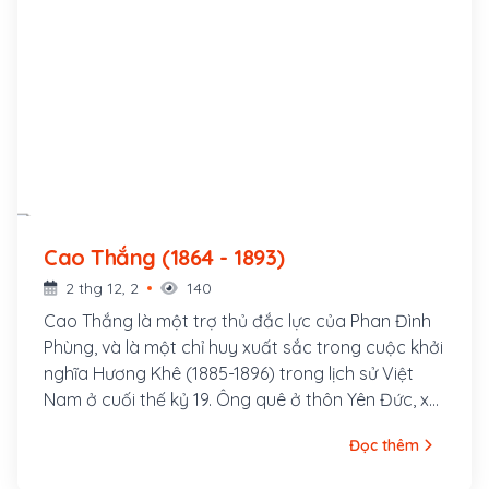
Cao Thắng (1864 - 1893)
2 thg 12, 2
140
Cao Thắng là một trợ thủ đắc lực của Phan Đình
Phùng, và là một chỉ huy xuất sắc trong cuộc khởi
nghĩa Hương Khê (1885-1896) trong lịch sử Việt
Nam ở cuối thế kỷ 19. Ông quê ở thôn Yên Đức, xã
Tuần Lễ, tổng Yên Ấp, huyện Hương Sơn (nay là xã
Đọc thêm
Sơn Lễ huyện Hương Sơn tỉnh Hà Tĩnh)