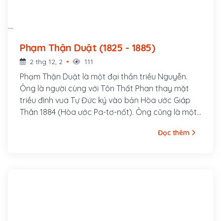
Phạm Thận Duật (1825 - 1885)
2 thg 12, 2
111
Phạm Thận Duật là một đại thần triều Nguyễn.
Ông là người cùng với Tôn Thất Phan thay mặt
triều đình vua Tự Đức ký vào bản Hòa ước Giáp
Thân 1884 (Hòa ước Pa-tơ-nốt). Ông cũng là một
nhà sử học nổi tiếng, từng giữ chức vụ Phó tổng
Đọc thêm
tài Quốc sử quán kiêm quản Quốc tử giám, là
người duyệt cuối cùng bản Quốc sử Khâm định
Việt sử thông giám cương mục, từng là thầy dạy
học cho hai hoàng thân là vua Dục Đức và Đồng
Khánh sau này.