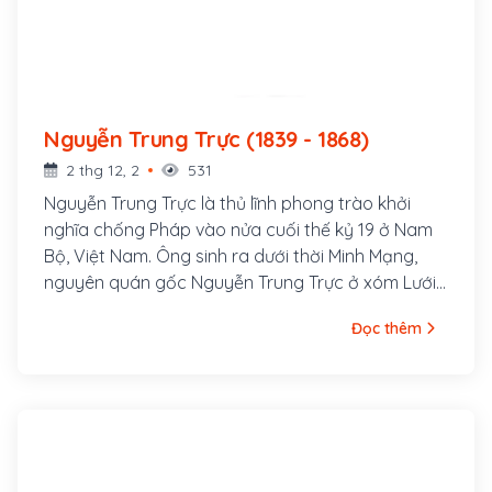
Nguyễn Trung Trực (1839 - 1868)
2 thg 12, 2
531
Nguyễn Trung Trực là thủ lĩnh phong trào khởi
nghĩa chống Pháp vào nửa cuối thế kỷ 19 ở Nam
Bộ, Việt Nam. Ông sinh ra dưới thời Minh Mạng,
nguyên quán gốc Nguyễn Trung Trực ở xóm Lưới,
thôn Vĩnh Hội, tổng Trung An, huyện Phù Cát, trấn
Đọc thêm
Bình Định (ngày nay là thôn Vĩnh Hội, xã Cát Hải,
huyện Phù Cát). Ông nội là Nguyễn Văn Đạo, cha
là Nguyễn Văn Phụng (hoặc Nguyễn Cao Thăng),
mẹ là bà Lê Kim Hồng.