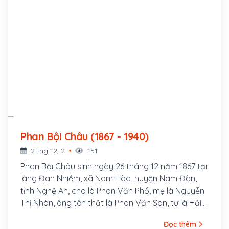
Phan Bội Châu (1867 - 1940)
2 thg 12, 2
151
Phan Bội Châu sinh ngày 26 tháng 12 năm 1867 tại
làng Đan Nhiễm, xã Nam Hòa, huyện Nam Đàn,
tỉnh Nghệ An, cha là Phan Văn Phổ, mẹ là Nguyễn
Thị Nhàn, ông tên thật là Phan Văn San, tự là Hải
Thu, bút hiệu là Sào Nam, Thị Hán, Độc Tỉnh Tử,
Đọc thêm
Việt Điểu, Hãn Mãn Tử, v.v...Ông là một danh sĩ và