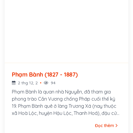
Phạm Bành (1827 - 1887)
2 thg 12, 2
94
Phạm Bành là quan nhà Nguyễn, đã tham gia
phong trào Cần Vương chống Pháp cuối thế kỷ
19. Phạm Bành quê ở làng Trương Xá (nay thuộc
xã Hoà Lộc, huyện Hậu Lộc, Thanh Hoá), đậu cử
nhân khoa Giáp Tý (1864). Ông làm quan đến chức
Đọc thêm
Án sát tỉnh Nghệ An, là người nổi tiếng thanh liêm