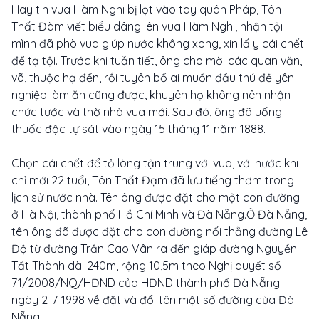
Hay tin vua Hàm Nghi bị lọt vào tay quân Pháp, Tôn
Thất Đàm viết biểu dâng lên vua Hàm Nghi, nhận tội
mình đã phò vua giúp nước không xong, xin lấ y cái chết
để tạ tội. Trước khi tuẫn tiết, ông cho mời các quan văn,
võ, thuộc hạ đến, rồi tuyên bố ai muốn đầu thú để yên
nghiệp làm ăn cũng được, khuyên họ không nên nhận
chức tước và thờ nhà vua mới. Sau đó, ông đã uống
thuốc độc tự sát vào ngày 15 tháng 11 năm 1888.
Chọn cái chết để tỏ lòng tận trung với vua, với nước khi
chỉ mới 22 tuổi, Tôn Thất Đạm đã lưu tiếng thơm trong
lịch sử nước nhà. Tên ông được đặt cho một con đường
ở Hà Nội, thành phố Hồ Chí Minh và Đà Nẵng.Ở Đà Nẵng,
tên ông đã được đặt cho con đường nối thẳng đường Lê
Độ từ đường Trần Cao Vân ra đến giáp đường Nguyễn
Tất Thành dài 240m, rộng 10,5m theo Nghị quyết số
71/2008/NQ/HĐND của HĐND thành phố Đà Nẵng
ngày 2-7-1998 về đặt và đổi tên một số đường của Đà
Nẵng.