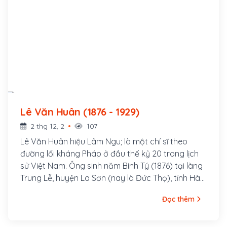
Lê Văn Huân (1876 - 1929)
2 thg 12, 2
107
Lê Văn Huân hiệu Lâm Ngu; là một chí sĩ theo
đường lối kháng Pháp ở đầu thế kỷ 20 trong lịch
sử Việt Nam. Ông sinh năm Bính Tý (1876) tại làng
Trung Lễ, huyện La Sơn (nay là Đức Thọ), tỉnh Hà
Tĩnh. Thân sinh ông là Lê Văn Thống đậu cử nhân,
Đọc thêm
làm Bang biện huyện Tương Dương, tỉnh Nghệ An;
mẹ là Phan Thị Đại, chị ruột Đình nguyên tiến sỹ
Phan Đình Phùng. Lê Văn Huân mồ côi cha lúc 2