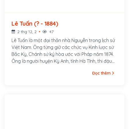
Lê Tuấn (? - 1884)
2 thg 12, 2
47
Lê Tuấn là một đại thần nhà Nguyễn trong lịch sử
Việt Nam. Ông từng giữ các chức vụ Kinh lược sứ
Bắc Kỳ, Chánh sứ ký hòa ước với Pháp năm 1874.
Ông là người huyện Kỳ Anh, tỉnh Hà Tĩnh, thi đậu
Hoàng giáp khoa thi Đình Quý Sửu - 1853, đời vua
Đọc thêm
Tự Đức