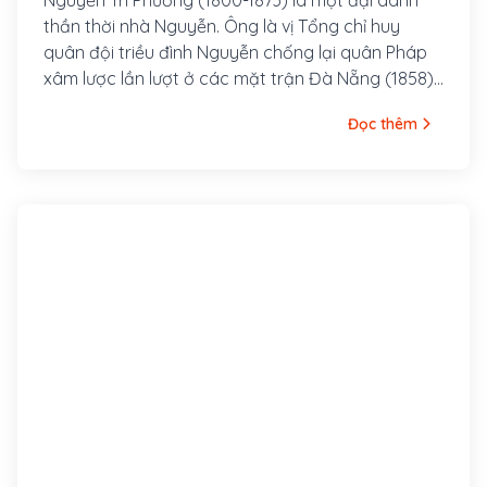
Nguyễn Tri Phương (1800-1873) là một đại danh
thần thời nhà Nguyễn. Ông là vị Tổng chỉ huy
quân đội triều đình Nguyễn chống lại quân Pháp
xâm lược lần lượt ở các mặt trận Đà Nẵng (1858),
Gia Định (1861) và Hà Nội (1873).
Đọc thêm