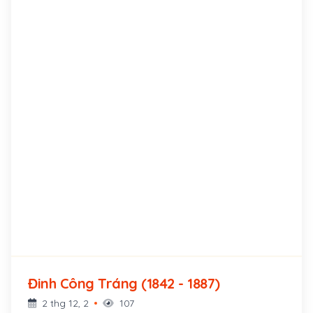
chữ Hán, ở làng Phú Lâm, huyện Tiên Phước.
Đinh Công Tráng (1842 - 1887)
2 thg 12, 2
107