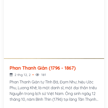
Phan Thanh Giản (1796 - 1867)
2 thg 12, 2
181
Phan Thanh Giản tự Tĩnh Bá, Đạm Như, hiệu Ước
Phu, Lương Khê; là một danh sĩ, một đại thần triều
Nguyễn trong lịch sử Việt Nam. Ông sinh ngày 12
tháng 10, năm Bính Thìn (1796) tại làng Tân Thạnh,
huyện Vĩnh Bình, phủ Định Viễn, tỉnh Vĩnh Long,