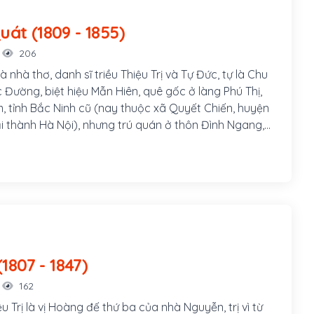
Cao Bá Quát (1809 - 1855)
206
 nhà thơ, danh sĩ triều Thiệu Trị và Tự Đức, tự là Chu
 Đường, biệt hiệu Mẫn Hiên, quê gốc ở làng Phú Thị,
, tỉnh Bắc Ninh cũ (nay thuộc xã Quyết Chiến, huyện
i thành Hà Nội), nhưng trú quán ở thôn Đình Ngang,
h Thăng Long, một thời gian gia đình dời đến gần
 bên cạnh hồ Trúc Bạch. Năm 1831, Cao Bá Quát thi
au thi Hội bị trượt. Năm 1841, vào Kinh đô Huế giữ
 Bộ Lễ, sau thăng chức Lang trung. Vào cuối năm
c cử đi làm sơ khảo ở Trường thi Hương Thừa Thiên.
 vua Tự Đức nghĩ ông là người tài, sai triệu vào Kinh
ở Hàn Lâm viện, sưu tầm và xếp đặt văn thư. Trong
quan, ông nhiều lần bị trách phạt, giáng chức, thậm
Thiệu trị (1807 - 1847)
ục do tính tình thẳng thắn cương trực
162
 Trị là vị Hoàng đế thứ ba của nhà Nguyễn, trị vì từ