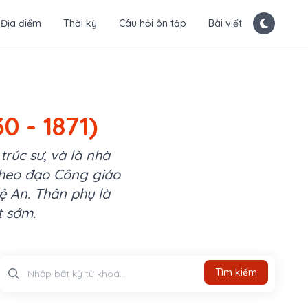
Địa điểm
Thời kỳ
Câu hỏi ôn tập
Bài viết
0 - 1871)
rúc sư, và là nhà
 theo đạo Công giáo
ệ An. Thân phụ là
t sớm.
Tìm kiếm
Tìm kiếm