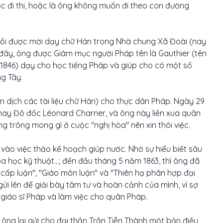
ợc đi thi, hoặc là ông không muốn đi theo con đường
 rồi được mời dạy chữ Hán trong Nhà chung Xã Đoài (nay
i đây, ông được Giám mục người Pháp tên là Gauthier (tên
 1846) dạy cho học tiếng Pháp và giúp cho có một số
g Tây.
n dịch các tài liệu chữ Hán) cho thực dân Pháp. Ngày 29
thay Đô đốc Léonard Charner, và ông này liền xua quân
 trông mong gì ở cuộc "nghị hòa" nên xin thôi việc.
 vào việc thảo kế hoạch giúp nước. Nhờ sự hiểu biết sâu
oa học kỹ thuật...; đến đầu tháng 5 năm 1863, thì ông đã
ế cấp luận", "Giáo môn luận" và "Thiên hạ phân hợp đại
gửi lên để giải bày tâm tư và hoàn cảnh của mình, vì sợ
 giáo sĩ Pháp và làm việc cho quân Pháp.
ng lại gửi cho đại thần Trần Tiễn Thành một bản điều