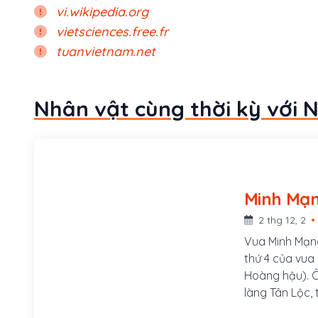
vi.wikipedia.org
vietsciences.free.fr
tuanvietnam.net
Nhân vật cùng thời kỳ với 
2 thg 12, 2
Vua Minh Mạng
thứ 4 của vua
Hoàng hậu). Ô
làng Tân Lộc, 
Nguyễn, vương