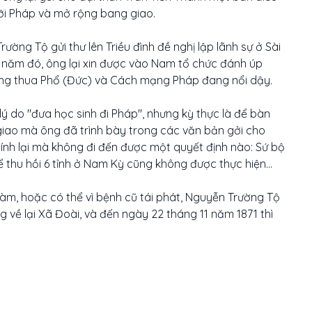
ới Pháp và mở rộng bang giao.
ường Tộ gửi thư lên Triều đình đề nghị lập lãnh sự ở Sài
1 năm đó, ông lại xin được vào Nam tổ chức đánh úp
ang thua Phổ (Đức) và Cách mạng Pháp đang nổi dậy.
ý do "đưa học sinh đi Pháp", nhưng kỳ thực là để bàn
giao mà ông đã trình bày trong các văn bản gởi cho
 tính lại mà không đi đến được một quyết định nào: Sứ bộ
thu hồi 6 tỉnh ở Nam Kỳ cũng không được thực hiện...
 làm, hoặc có thể vì bệnh cũ tái phát, Nguyễn Trường Tộ
 về lại Xã Đoài, và đến ngày 22 tháng 11 năm 1871 thì