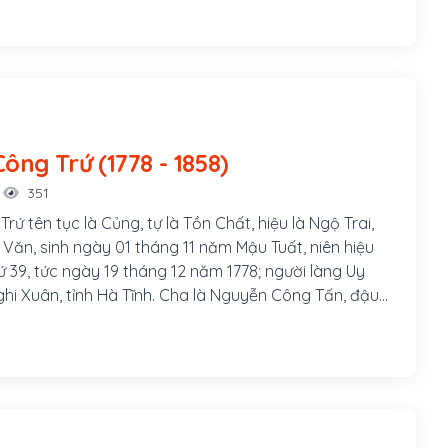
vào tháng Giêng năm Canh Thìn (1820), làm vua được
1840)
Nguyễn Công Trứ (1778 - 1858)
351
ứ tên tục là Củng, tự là Tồn Chất, hiệu là Ngộ Trai,
y Văn, sinh ngày 01 tháng 11 năm Mậu Tuất, niên hiệu
 39, tức ngày 19 tháng 12 năm 1778; người làng Uy
ghi Xuân, tỉnh Hà Tĩnh. Cha là Nguyễn Công Tấn, đậu
ai mươi bốn tuổi, làm giáo thụ phủ Anh Sơn, Nghệ An,
tri huyện Quỳnh Côi, rồi tri phủ Tiên Hưng, Thái Bình.
Tây Sơn ra Bắc chiếm Thăng Long, Nguyễn Công Tấn
ần vương chống lại, không thành, ông đưa gia đình về
 dạy học. Nguyễn Huệ mấy lần mời ra làm quan, ông