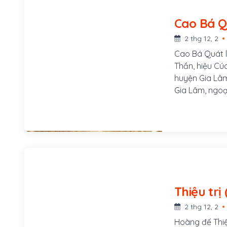
2 thg 12, 2
Cao Bá Quát là
Thần, hiệu Cúc
huyện Gia Lâm
Gia Lâm, ngoạ
phía Nam thàn
chùa Linh Sơn
đậu Cử nhân, s
chức Hành tẩu
1841, ông đượ
Cuối năm 1847,
cho làm việc 
thời gian làm 
chí chịu tù ng
2 thg 12, 2
Hoàng đế Thiệu