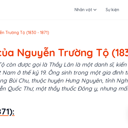
Nhân vật
Sự kiện
ễn Trường Tộ (1830 - 1871)
của Nguyễn Trường Tộ (183
 còn được gọi là Thầy Lân là một danh sĩ, kiến t
ệt Nam ở thế kỷ 19. Ông sinh trong một gia đình
 làng Bùi Chu, thuộc huyện Hưng Nguyên, tỉnh Ngh
n Quốc Thư, một thầy thuốc Đông y, nhưng mấ
71):