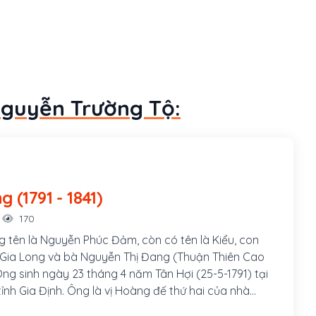
Nguyễn Trường Tộ:
Minh Mạng (1791 - 1841)
170
 tên là Nguyễn Phúc Đảm, còn có tên là Kiểu, con
 Gia Long và bà Nguyễn Thị Đang (Thuận Thiên Cao
ng sinh ngày 23 tháng 4 năm Tân Hợi (25-5-1791) tại
tỉnh Gia Định. Ông là vị Hoàng đế thứ hai của nhà
 triều phong kiến cuối cùng trong lịch sử Việt Nam,