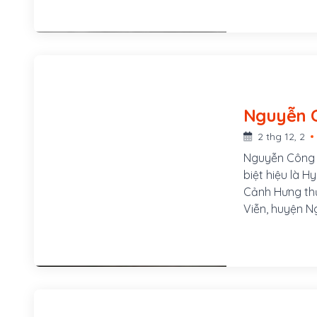
ông lên ngôi 
21 năm (1820-
2 thg 12, 2
Nguyễn Công Tr
biệt hiệu là H
Cảnh Hưng thứ
Viễn, huyện N
cử nhân năm h
sau thăng làm 
Khi quân đội 
xướng nghĩa c
quê mở trường
đều từ chối.