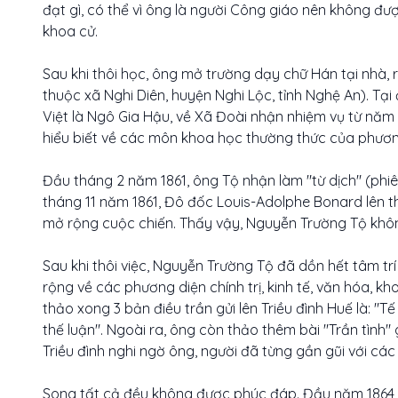
đạt gì, có thể vì ông là người Công giáo nên không đư
khoa cử.
Sau khi thôi học, ông mở trường dạy chữ Hán tại nhà,
thuộc xã Nghi Diên, huyện Nghi Lộc, tỉnh Nghệ An). Tạ
Việt là Ngô Gia Hậu, về Xã Đoài nhận nhiệm vụ từ năm
hiểu biết về các môn khoa học thường thức của phươn
Đầu tháng 2 năm 1861, ông Tộ nhận làm "từ dịch" (phiê
tháng 11 năm 1861, Đô đốc Louis-Adolphe Bonard lên 
mở rộng cuộc chiến. Thấy vậy, Nguyễn Trường Tộ không
Sau khi thôi việc, Nguyễn Trường Tộ đã dồn hết tâm trí
rộng về các phương diện chính trị, kinh tế, văn hóa, kh
thảo xong 3 bản điều trần gửi lên Triều đình Huế là: "T
thế luận". Ngoài ra, ông còn thảo thêm bài "Trần tình" 
Triều đình nghi ngờ ông, người đã từng gần gũi với các
Song tất cả đều không được phúc đáp. Đầu năm 1864, ô