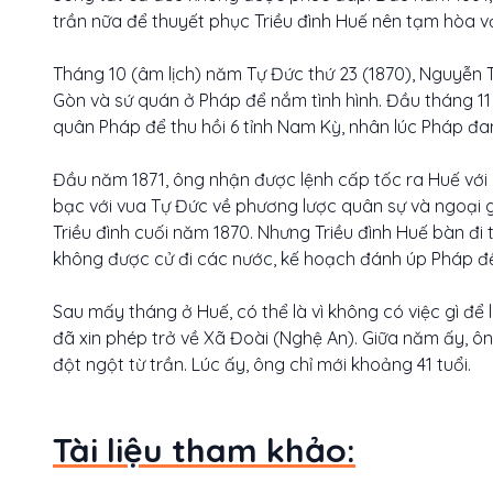
trần nữa để thuyết phục Triều đình Huế nên tạm hòa v
Tháng 10 (âm lịch) năm Tự Đức thứ 23 (1870), Nguyễn Tr
Gòn và sứ quán ở Pháp để nắm tình hình. Đầu tháng 1
quân Pháp để thu hồi 6 tỉnh Nam Kỳ, nhân lúc Pháp đ
Đầu năm 1871, ông nhận được lệnh cấp tốc ra Huế với l
bạc với vua Tự Đức về phương lược quân sự và ngoại 
Triều đình cuối năm 1870. Nhưng Triều đình Huế bàn đi
không được cử đi các nước, kế hoạch đánh úp Pháp để 
Sau mấy tháng ở Huế, có thể là vì không có việc gì để
đã xin phép trở về Xã Đoài (Nghệ An). Giữa năm ấy, ông
đột ngột từ trần. Lúc ấy, ông chỉ mới khoảng 41 tuổi.
Tài liệu tham khảo: