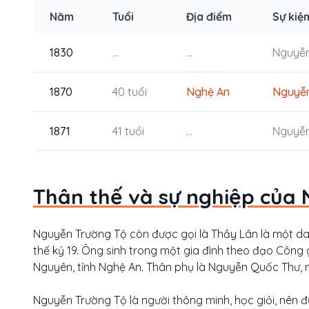
Năm
Tuổi
Địa điểm
Sự kiệ
1830
...
...
Nguyễn
1870
40 tuổi
Nghệ An
Nguyễn
1871
41 tuổi
...
Nguyễn
Thân thế và sự nghiệp của
Nguyễn Trường Tộ còn được gọi là Thầy Lân là một danh 
thế kỷ 19. Ông sinh trong một gia đình theo đạo Công 
Nguyên, tỉnh Nghệ An. Thân phụ là Nguyễn Quốc Thư,
Nguyễn Trường Tộ là người thông minh, học giỏi, nên 