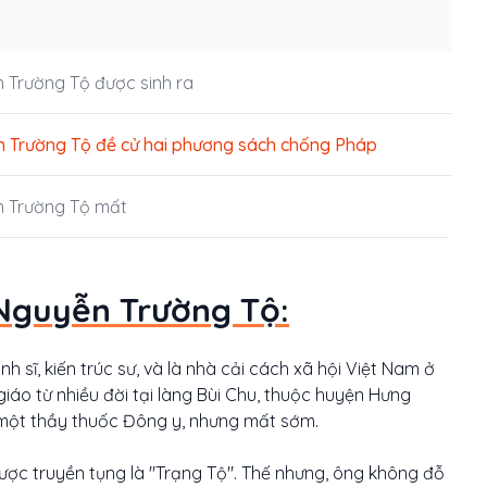
n
 Trường Tộ được sinh ra
 Trường Tộ đề cử hai phương sách chống Pháp
 Trường Tộ mất
 Nguyễn Trường Tộ:
sĩ, kiến trúc sư, và là nhà cải cách xã hội Việt Nam ở
giáo từ nhiều đời tại làng Bùi Chu, thuộc huyện Hưng
 một thầy thuốc Đông y, nhưng mất sớm.
được truyền tụng là "Trạng Tộ". Thế nhưng, ông không đỗ