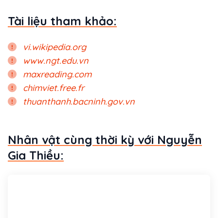
Tài liệu tham khảo:
vi.wikipedia.org
www.ngt.edu.vn
maxreading.com
chimviet.free.fr
thuanthanh.bacninh.gov.vn
Nhân vật cùng thời kỳ với Nguyễn
Gia Thiều: