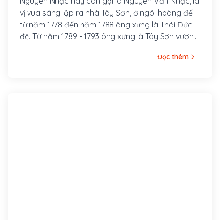
Nguyễn Nhạc hay còn gọi là Nguyễn Văn Nhạc, là
vị vua sáng lập ra nhà Tây Sơn, ở ngôi hoàng đế
từ năm 1778 đến năm 1788 ông xưng là Thái Đức
đế. Từ năm 1789 - 1793 ông xưng là Tây Sơn vương.
Tục gọi Nguyễn Nhạc là “Đức Ông Cả”, quê ấp
Đọc thêm
Tây Sơn Thượng, huyện An Khê, tỉnh Bình Định
(nay thuộc huyện Tây Sơn). Thân phụ là Hồ Phi
Phúc (sau đổi sang họ Nguyễn), vốn người huyện
Hưng Nguyên, tỉnh Nghệ An, di cư vào sống ở Bình
Định.