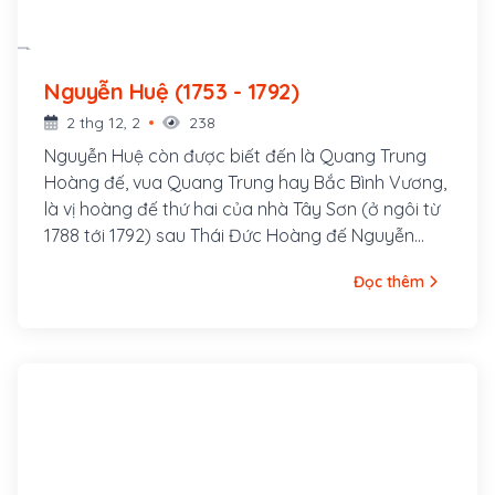
Nguyễn Huệ (1753 - 1792)
2 thg 12, 2
238
Nguyễn Huệ còn được biết đến là Quang Trung
Hoàng đế, vua Quang Trung hay Bắc Bình Vương,
là vị hoàng đế thứ hai của nhà Tây Sơn (ở ngôi từ
1788 tới 1792) sau Thái Đức Hoàng đế Nguyễn
Nhạc. Ông là một trong những lãnh đạo chính trị
Đọc thêm
tài giỏi với nhiều cải cách xây dựng đất nước,
quân sự xuất sắc trong lịch sử Việt Nam trong
cuộc nội chiến và cả khi chống giặc ngoại xâm .
Do có nhiều công lao, Nguyễn Huệ được xem là
người anh hùng áo vải của dân tộc Việt Nam.