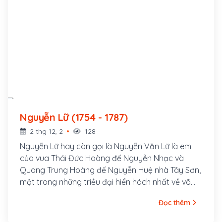
Nguyễn Lữ (1754 - 1787)
2 thg 12, 2
128
Nguyễn Lữ hay còn gọi là Nguyễn Văn Lữ là em
của vua Thái Đức Hoàng đế Nguyễn Nhạc và
Quang Trung Hoàng đế Nguyễn Huệ nhà Tây Sơn,
một trong những triều đại hiển hách nhất về võ
công của Việt Nam. Ông quê ở ấp Tây Sơn, sinh
Đọc thêm
ra ở làng Kiên Mĩ, nay là huyện Tây Sơn, tỉnh Bình
Định. Ông là người hiền lành, đô lượng, không cầu