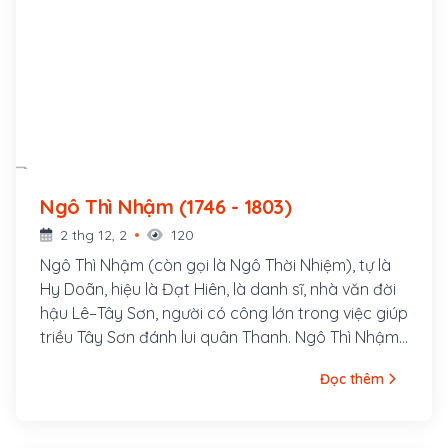
Ngô Thì Nhậm (1746 - 1803)
2 thg 12, 2
120
Ngô Thì Nhậm (còn gọi là Ngô Thời Nhiệm), tự là
Hy Doãn, hiệu là Đạt Hiên, là danh sĩ, nhà văn đời
hậu Lê–Tây Sơn, người có công lớn trong việc giúp
triều Tây Sơn đánh lui quân Thanh. Ngô Thì Nhậm
xuất thân gia đình vọng tộc chốn Bắc Hà, là con
Đọc thêm
Ngô Thì Sĩ, người làng Tả Thanh Oai, ngày nay
thuộc huyện Thanh Trì Hà Nội.