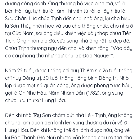
đường công danh. Ông thường bỏ việc binh mã, về ở
bên Hồ Tây, tự hiệu là Tâm Thi viện tử rồi lại lấy hiệu là
Sưu Chân. Lúc chúa Trịnh đến chơi nhà ông, lại cho hiệu
là Sơn Thủy nhân hoa và sau cho thăng chức, cho nhà ở
tại Cửa Nam, sai ông điều khiển việc xây tháp chùa Tiên
Tích. Ông nhân dịp đó, sửa sang nhà ông rất là đẹp đẽ.
Chúa Trịnh thường ngự đến chơi và khen rằng: “Vào đây
có cái phong thú như ngư phủ lạc Đào Nguyên”.
Năm 22 tuổi, được thăng chỉ huy Thiêm sự, 26 tuổi thăng
chỉ huy Đồng trị, 30 tuổi thăng Tổng binh Đồng trị. Nhờ
lập được một số quân công, ông được phong tước hầu,
gọi là Ôn Như Hầu. Năm Nhâm Dần (1782), ông sung
chức Lưu thư xứ Hưng Hóa.
Đến khi nhà Tây Sơn chấm dứt nhà Lê - Trịnh, ông không
chịu ra làm quan bèn lánh lên vùng thượng du rồi về ở
Hưng Hóa. Đến khi không thể ẩn lánh được nữa, ông về
lại Bắc Thành (Hà Nội) nhưng vẫn không chịu ra thờ nhà