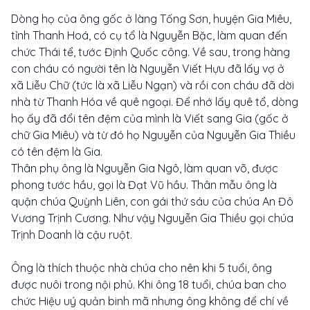
Dòng họ của ông gốc ở làng Tống Sơn, huyện Gia Miêu,
tỉnh Thanh Hoá, có cụ tổ là Nguyễn Bặc, làm quan đến
chức Thái tể, tước Định Quốc công. Về sau, trong hàng
con cháu có người tên là Nguyễn Viết Hựu đã lấy vợ ở
xã Liễu Chữ (tức là xã Liễu Ngạn) và rồi con cháu đã dời
nhà từ Thanh Hóa về quê ngoại. Để nhớ lấy quê tổ, dòng
họ ấy đã đổi tên đệm của mình là Viết sang Gia (gốc ở
chữ Gia Miêu) và từ đó họ Nguyễn của Nguyễn Gia Thiều
có tên đệm là Gia.
Thân phụ ông là Nguyễn Gia Ngô, làm quan võ, được
phong tước hầu, gọi là Đạt Vũ hầu. Thân mẫu ông là
quận chúa Quỳnh Liên, con gái thứ sáu của chúa An Đô
Vương Trịnh Cương. Như vậy Nguyễn Gia Thiều gọi chúa
Trịnh Doanh là cậu ruột.
Ông là thích thuộc nhà chúa cho nên khi 5 tuổi, ông
được nuôi trong nội phủ. Khi ông 18 tuổi, chúa ban cho
chức Hiệu uý quản binh mã nhưng ông không để chí về