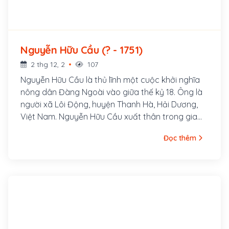
Nguyễn Hữu Cầu (? - 1751)
2 thg 12, 2
107
Nguyễn Hữu Cầu là thủ lĩnh một cuộc khởi nghĩa
nông dân Đàng Ngoài vào giữa thế kỷ 18. Ông là
người xã Lôi Động, huyện Thanh Hà, Hải Dương,
Việt Nam. Nguyễn Hữu Cầu xuất thân trong gia
đình nông dân nghèo, có tài cả văn kiêm võ, lại
Đọc thêm
bơi lội rất giỏi nên được gọi là quận He. He là tên
loài cá ở biển Đông, bởi Hữu Cầu bơi khoẻ và
hùng dũng nên được gọi như vậy.