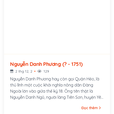
Nguyễn Danh Phương (? - 1751)
2 thg 12, 2
129
Nguyễn Danh Phương hay còn gọi Quận Hẻo, là
thủ lĩnh một cuộc khởi nghĩa nông dân Đàng
Ngoài lớn vào giữa thế kỷ 18. Ông tên thật là
Nguyễn Danh Ngũ, người làng Tiên Sơn, huyện Yên
Lạc, trấn Sơn Tây – nay thuộc Phố Tiên, Phường
Đọc thêm
Hội Hợp, thành phố Vĩnh Yên, tỉnh Vĩnh Phúc, Việt