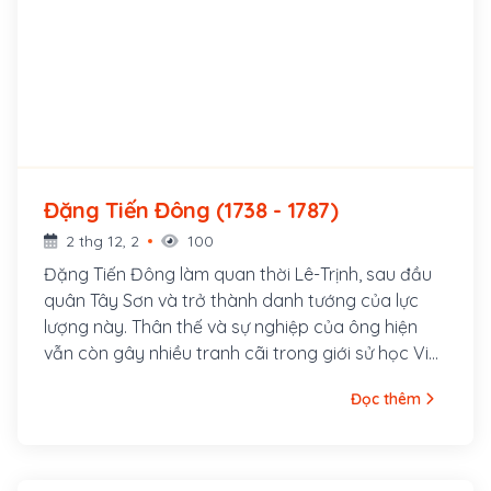
Đặng Tiến Đông (1738 - 1787)
2 thg 12, 2
100
Đặng Tiến Đông làm quan thời Lê-Trịnh, sau đầu
quân Tây Sơn và trở thành danh tướng của lực
lượng này. Thân thế và sự nghiệp của ông hiện
vẫn còn gây nhiều tranh cãi trong giới sử học Việt
Nam. Ông sinh ngày 2 tháng 5 năm Mậu Ngọ (18
Đọc thêm
tháng 6 năm 1738), tại xã Thịnh Phúc, huyện Phú
Xuyên, tỉnh Hà Tây (nay đã sáp nhập vào Hà Nội).
Năm 1749, Đặng Tiến Đông 11 tuổi thì mồ côi cha.
Mười năm sau, năm 1759, mẹ ông cũng qua đời.