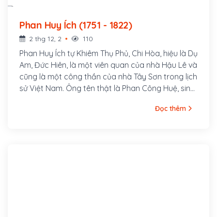
Phan Huy Ích (1751 - 1822)
2 thg 12, 2
110
Phan Huy Ích tự Khiêm Thụ Phủ, Chi Hòa, hiệu là Dụ
Am, Đức Hiên, là một viên quan của nhà Hậu Lê và
cũng là một công thần của nhà Tây Sơn trong lịch
sử Việt Nam. Ông tên thật là Phan Công Huệ, sinh
ngày 12 tháng Chạp năm Canh Ngọ (tức 9 tháng
Đọc thêm
1 năm 1751) ở làng Thu Hoạch, huyện Thiên Lộc,
phủ Đức Quang, trấn Nghệ An, (nay thuộc xã
Thạch Châu, huyện Lộc Hà, tỉnh Hà Tĩnh). Do kiêng
húy của Tuyên phi Đặng Thị Huệ, về sau ông đổi
tên là Huy Ích.