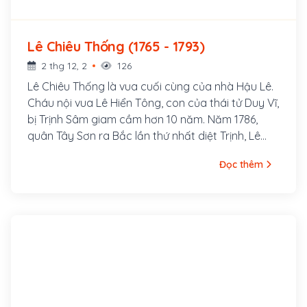
Lê Chiêu Thống (1765 - 1793)
2 thg 12, 2
126
Lê Chiêu Thống là vua cuối cùng của nhà Hậu Lê.
Cháu nội vua Lê Hiển Tông, con của thái tử Duy Vĩ,
bị Trịnh Sâm giam cầm hơn 10 năm. Năm 1786,
quân Tây Sơn ra Bắc lần thứ nhất diệt Trịnh, Lê
Hiển Tông mất, Lê Chiêu Thống được đưa lên làm
Đọc thêm
vua. Ông ở ngôi từ cuối tháng 7 âm lịch năm 1786
tới đầu tháng giêng năm 1789. Việc ông sang cầu
viện nhà Thanh đem quân sang đánh Quang
Trung với hy vọng trở lại ngai vàng bị coi đó là
hành vi bán nước.