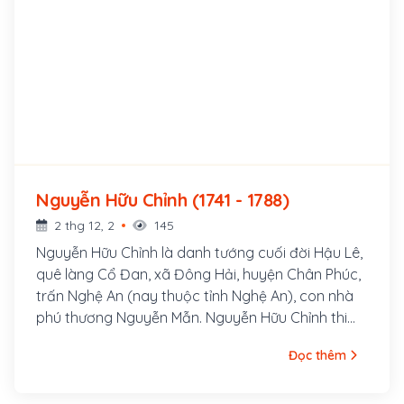
Nguyễn Hữu Chỉnh (1741 - 1788)
2 thg 12, 2
145
Nguyễn Hữu Chỉnh là danh tướng cuối đời Hậu Lê,
quê làng Cổ Đan, xã Đông Hải, huyện Chân Phúc,
trấn Nghệ An (nay thuộc tỉnh Nghệ An), con nhà
phú thương Nguyễn Mẫn. Nguyễn Hữu Chỉnh thi
đỗ Hương cống lúc mới 16 tuổi, 18 tuổi thi đỗ Tam
Đọc thêm
trường, ông có cơ trí và có tài biện bác, giỏi văn
thơ