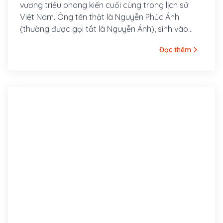
vương triều phong kiến cuối cùng trong lịch sử
Việt Nam. Ông tên thật là Nguyễn Phúc Ánh
(thường được gọi tắt là Nguyễn Ánh), sinh vào
ngày 15 tháng giêng năm Nhâm Ngọ (tức ngày 8
Đọc thêm
tháng 2 năm 1762), là con thứ ba của đức Hưng
Tổ Hiếu Khang Hoàng Đế Nguyễn Phúc Côn và
Hoàng Hậu Nguyễn Thị Hoàn. Ông trị vì từ năm
1802 đến khi qua đời năm 1820.