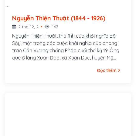
Nguyễn Thiện Thuật (1844 - 1926)
2 thg 12, 2
167
Nguyễn Thiện Thuật, thủ lĩnh của khởi nghĩa Bãi
Sậy, một trong các cuộc khởi nghĩa của phong
trào Cần Vương chống Pháp cuối thế kỷ 19. Ông
quê ở làng Xuân Đào, xã Xuân Dục, huyện Mỹ
Hào, tỉnh Hưng Yên. Ông là con cả của một gia
Đọc thêm
đình nhà nho nghèo, là hậu duệ đời thứ 30 của
Nguyễn Trãi. Cha ông là tú tài Nguyễn Tuy làm
nghề dạy học, các em trai ông là Nguyễn Thiện
Dương và Nguyễn Thiện Kế sau này cũng đều
tham gia khởi nghĩa Bãi Sậy