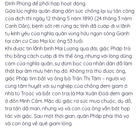
Đình Phùng để phối hợp hoạt động.
Giữa lúc nghĩa quân đang dồn sức chống lại sự tấn công
của địch thì ngày 12 tháng 5 năm 1890 (24 tháng 3 năm
Canh Dần), bệnh sốt rét rừng ác tính đã cướp đi vị lãnh
tụ kính yêu của nghĩa quân vùng hữu ngạn sông Gianh
tại căn cứ Cao Mại lúc ông 53 tuổi.
Khi được tin lãnh binh Mai Lượng qua đời, giặc Pháp trả
thù bằng cách cướp đi thi thể ông, nhưng với lòng dũng
cảm của nghĩa quân, sự đùm bọc của nhân dân đã làm
thất bại âm mưu hèn hạ đó. Không trả thù được ông,
giặc Pháp tìm bắt vợ ông bà Trần Thị Tám – người vợ
cùng tâm huyết với sự nghiệp của chồng đem giam ở
nhà tù Troóc và bắt con trai là Mai Xuân Đoá đem giam
ở đồn Minh Cầm. Mặc dù giặc ra sức mua chuộc, dụ dỗ,
tra tấn dã man, nhưng vợ và con của ông vẫn bất hợp
tác với giặc. Sau một thời gian, quân Pháp phải thả vợ
và con ông về quê giam lỏng.