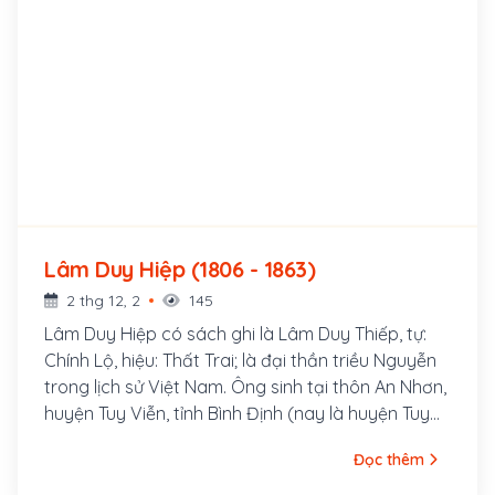
Lâm Duy Hiệp (1806 - 1863)
2 thg 12, 2
145
Lâm Duy Hiệp có sách ghi là Lâm Duy Thiếp, tự:
Chính Lộ, hiệu: Thất Trai; là đại thần triều Nguyễn
trong lịch sử Việt Nam. Ông sinh tại thôn An Nhơn,
huyện Tuy Viễn, tỉnh Bình Định (nay là huyện Tuy
Phước, tỉnh Bình Định). Thuở nhỏ, ông có tiếng là
Đọc thêm
thông minh, nhanh nhẹn. Năm 1828 đời Minh Mạng,
ông thi đỗ cử nhân, được bổ làm tri huyện, rồi tri