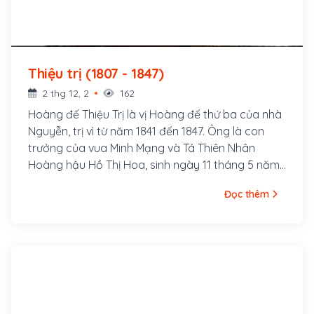
Thiệu trị (1807 - 1847)
2 thg 12, 2
162
Hoàng đế Thiệu Trị là vị Hoàng đế thứ ba của nhà
Nguyễn, trị vì từ năm 1841 đến 1847. Ông là con
trưởng của vua Minh Mạng và Tá Thiên Nhân
Hoàng hậu Hồ Thị Hoa, sinh ngày 11 tháng 5 năm
Đinh Mão, tức 16 tháng 6 năm 1807, tại Huế. 13
Đọc thêm
ngày sau khi sinh hạ Miên Tông, thân mẫu của
ông mất.