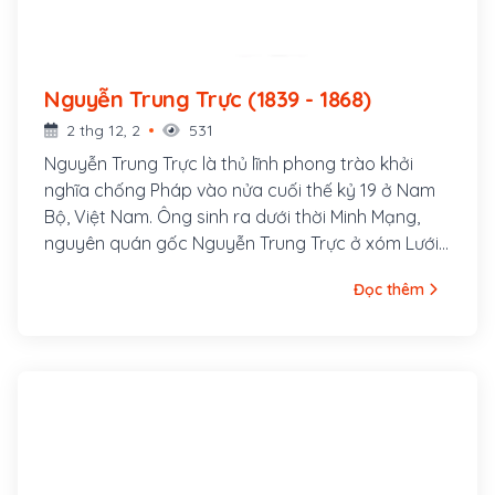
Nguyễn Trung Trực (1839 - 1868)
2 thg 12, 2
531
Nguyễn Trung Trực là thủ lĩnh phong trào khởi
nghĩa chống Pháp vào nửa cuối thế kỷ 19 ở Nam
Bộ, Việt Nam. Ông sinh ra dưới thời Minh Mạng,
nguyên quán gốc Nguyễn Trung Trực ở xóm Lưới,
thôn Vĩnh Hội, tổng Trung An, huyện Phù Cát, trấn
Đọc thêm
Bình Định (ngày nay là thôn Vĩnh Hội, xã Cát Hải,
huyện Phù Cát). Ông nội là Nguyễn Văn Đạo, cha
là Nguyễn Văn Phụng (hoặc Nguyễn Cao Thăng),
mẹ là bà Lê Kim Hồng.