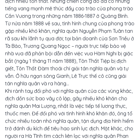
địch nhiều tổn thất. Những chiến công đó đã có những
tiếng vang mạnh mẽ thúc đẩy cao trào của phong trào
Cần Vương trong những năm 1886-1887 ở Quảng Bình.
Từ nửa năm 1888 về sau, tình hình chung của phong trào
gặp nhiều khó khăn, nghĩa quân Nguyễn Phạm Tuân tan
rã sau khi lãnh tụ qua đời; tại bản doanh của Sơn Triều ở
Tà Bảo, Trương Quang Ngọc – người trực tiếp bảo vệ
nhà vua đã phản bội dẫn đến việc vua Hàm Nghi bị giặc
bắt (ngày 1 tháng 11 năm 1888), Tôn Thất Tiệp bị địch
giết, Tôn Thất Đàm thoái chí giải tán nghĩa quân và tự
vẫn. Ở hữu ngạn sông Gianh, Lê Trực thế cô cũng giải
tán nghĩa quân và ra hàng…
Khi rảnh tay đối phó với nghĩa quân của các vùng khác,
địch dồn sức bao vây cô lập, gây nhiều khó khăn cho
nghĩa quân Mai Lượng, nhất là việc tiếp tế lương thực,
thuốc men. Để đối phó với tình hình khó khăn đó, ông tổ
chức nhiều toán nhỏ nghĩa quân, tận dụng địa hình hiểm
trở đánh du kích để tiêu hao sinh lực địch. Mặt khác, cho
người ra Hà Tĩnh tìm cách liên lạc với nghĩa quân Phan