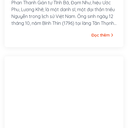
Phan Thanh Giản tự Tĩnh Bá, Đạm Như, hiệu Ước
Phu, Lương Khê; là một danh sĩ, một đại thần triều
Nguyễn trong lịch sử Việt Nam. Ông sinh ngày 12
tháng 10, năm Bính Thìn (1796) tại làng Tân Thạnh,
huyện Vĩnh Bình, phủ Định Viễn, tỉnh Vĩnh Long,
Đọc thêm
nay là xã Bảo Thạnh, huyện Ba Tri, tỉnh Bến Tre.