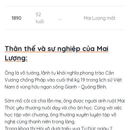
52
1890
...
Mai Lượng mất
tuổi
Thân thế và sự nghiệp của Mai
Lượng:
Ông là võ tướng, lãnh tụ khởi nghĩa phong trào Cần
Vương chống Pháp vào cuối thế kỷ 19 trong lịch sử Việt
Nam ở vùng hữu ngạn sông Gianh - Quảng Bình.
Sớm mồ côi cả cha lẫn mẹ, ông được người anh ruột Mai
Thức yêu thương nuôi dạy và cho ăn học. Cùng với việc
học tập văn chương, ông thường xuyên luyện tập võ
nghệ cùng thanh niên trong làng.
Trong khoa thi Hội võ dưới triều vua Tự Đức ngày 2