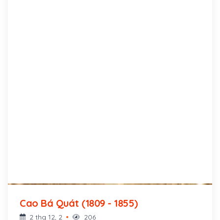
mấy lần mời ra làm quan, ông đều từ chối.
Cao Bá Quát (1809 - 1855)
2 thg 12, 2
206