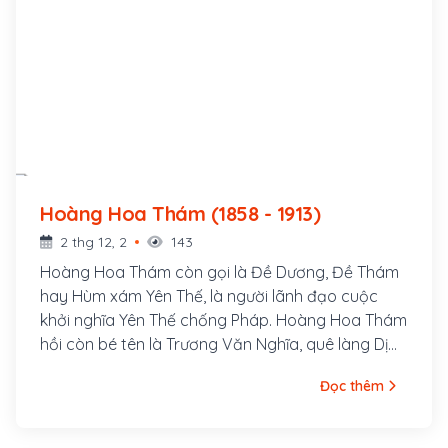
Hoàng Hoa Thám (1858 - 1913)
2 thg 12, 2
143
Hoàng Hoa Thám còn gọi là Đề Dương, Đề Thám
hay Hùm xám Yên Thế, là người lãnh đạo cuộc
khởi nghĩa Yên Thế chống Pháp. Hoàng Hoa Thám
hồi còn bé tên là Trương Văn Nghĩa, quê làng Dị
Chế, huyện Tiên Lữ, tỉnh Hưng Yên, bố là Trương
Đọc thêm
Văn Thận và mẹ là Lương Thị Minh. Sinh thời, bố
mẹ Hoàng Hoa Thám đều là những người rất
trọng nghĩa khí; cả hai ông bà đều gia nhập cuộc