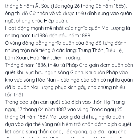
tháng 5 năm Ất Sửu (tức ngày 26 tháng 05 năm 1865),
ông thi đỗ Cử nhân võ và được triều đình sung vào quân
ngũ, phong chức Hiệp quản.
Hoạt động mạnh mẽ nhất của nghĩa quân Mai Lượng là
những năm từ 1886 đến đầu năm 1889.
Ở vùng đồng bằng nghĩa quân của ông đã từng đánh
những trận nổi tiếng ở các làng: Trung Thôn, Biểu Lệ,
Lâm Xuân, Hoà Ninh, Diên Trường…
Tháng 6 năm 1886, thiếu tá Pháp Gre-gain đem quân càn
quét khu vực hữu ngạn sông Gianh. Khi quân Pháp vào
khu vực sông Rào Nan – cửa ngỏ của căn cứ nghĩa quân
đã bị quân Mai Lượng phục kích gây cho chúng nhiều
tổn thất.
Trong các trận càn quét của địch vào thôn Hạ Trang
ngày 17 tháng 04 năm 1887 vào vùng Troóc ngày 25
tháng 04 năm 1887, Mai Lượng đã chỉ huy nghĩa quân
dựa vào địa thế vùng núi hiểm trở chặn đánh dịch quyết
liệt bằng súng thần công, Tắc-giang, giỏ đá… gây cho