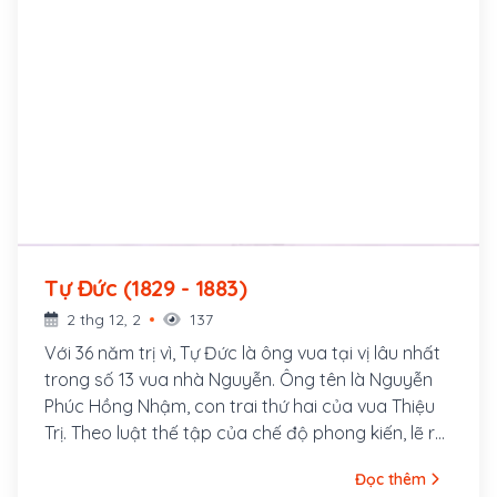
Tự Đức (1829 - 1883)
2 thg 12, 2
137
Với 36 năm trị vì, Tự Đức là ông vua tại vị lâu nhất
trong số 13 vua nhà Nguyễn. Ông tên là Nguyễn
Phúc Hồng Nhậm, con trai thứ hai của vua Thiệu
Trị. Theo luật thế tập của chế độ phong kiến, lẽ ra
anh trai ông là Hồng Bảo mới là người nối ngôi.
Đọc thêm
Nhưng do tài năng thấp kém, tính khí ngông