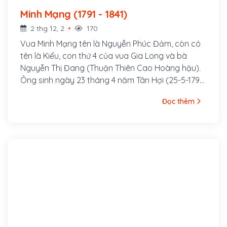
Minh Mạng (1791 - 1841)
2 thg 12, 2
170
Vua Minh Mạng tên là Nguyễn Phúc Đảm, còn có
tên là Kiểu, con thứ 4 của vua Gia Long và bà
Nguyễn Thị Đang (Thuận Thiên Cao Hoàng hậu).
Ông sinh ngày 23 tháng 4 năm Tân Hợi (25-5-1791)
tại làng Tân Lộc, tỉnh Gia Định. Ông là vị Hoàng đế
Đọc thêm
thứ hai của nhà Nguyễn, vương triều phong kiến
cuối cùng trong lịch sử Việt Nam, ông lên ngôi vào
tháng Giêng năm Canh Thìn (1820), làm vua được
21 năm (1820-1840)