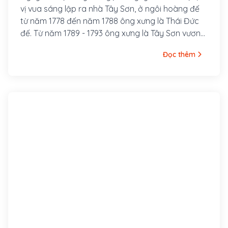
vị vua sáng lập ra nhà Tây Sơn, ở ngôi hoàng đế
từ năm 1778 đến năm 1788 ông xưng là Thái Đức
đế. Từ năm 1789 - 1793 ông xưng là Tây Sơn vương.
Tục gọi Nguyễn Nhạc là “Đức Ông Cả”, quê ấp
Đọc thêm
Tây Sơn Thượng, huyện An Khê, tỉnh Bình Định
(nay thuộc huyện Tây Sơn). Thân phụ là Hồ Phi
Phúc (sau đổi sang họ Nguyễn), vốn người huyện
Hưng Nguyên, tỉnh Nghệ An, di cư vào sống ở Bình
Định.