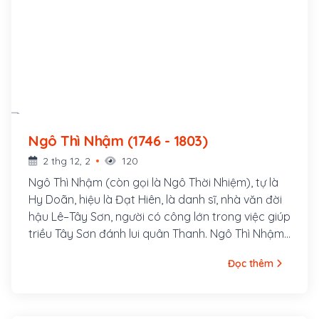
Ngô Thì Nhậm (1746 - 1803)
2 thg 12, 2
120
Ngô Thì Nhậm (còn gọi là Ngô Thời Nhiệm), tự là
Hy Doãn, hiệu là Đạt Hiên, là danh sĩ, nhà văn đời
hậu Lê–Tây Sơn, người có công lớn trong việc giúp
triều Tây Sơn đánh lui quân Thanh. Ngô Thì Nhậm
xuất thân gia đình vọng tộc chốn Bắc Hà, là con
Đọc thêm
Ngô Thì Sĩ, người làng Tả Thanh Oai, ngày nay
thuộc huyện Thanh Trì Hà Nội.