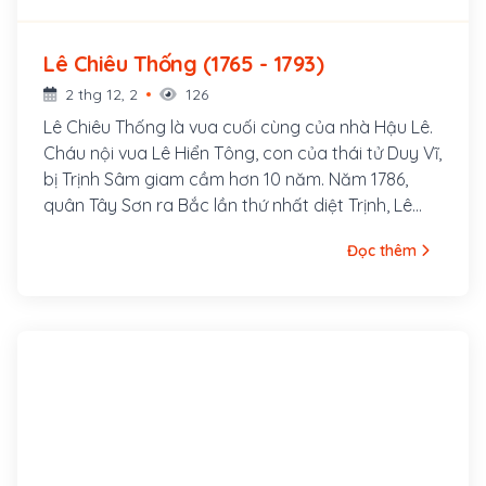
Lê Chiêu Thống (1765 - 1793)
2 thg 12, 2
126
Lê Chiêu Thống là vua cuối cùng của nhà Hậu Lê.
Cháu nội vua Lê Hiển Tông, con của thái tử Duy Vĩ,
bị Trịnh Sâm giam cầm hơn 10 năm. Năm 1786,
quân Tây Sơn ra Bắc lần thứ nhất diệt Trịnh, Lê
Hiển Tông mất, Lê Chiêu Thống được đưa lên làm
Đọc thêm
vua. Ông ở ngôi từ cuối tháng 7 âm lịch năm 1786
tới đầu tháng giêng năm 1789. Việc ông sang cầu
viện nhà Thanh đem quân sang đánh Quang
Trung với hy vọng trở lại ngai vàng bị coi đó là
hành vi bán nước.