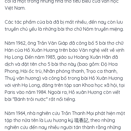
coi là một trong những nhà thơ tiêu biểu của văn học
Việt Nam.
Các tác phẩm của bà đã bị mất nhiều, đến nay còn lưu
truyền chủ yếu là những bài thơ chữ Nôm truyền miệng.
Năm 1962, ông Trần Văn Giáp đã công bố 5 bài thơ chữ
Hán của Hồ Xuân Hương trên báo Văn nghệ viết về vịnh
Hạ Long. Đến năm 1983, giáo sư Hoàng Xuân Hãn đã
dịch và đặt tên cho 5 bài thơ này (bao gồm: Độ Hoa
Phong, Hải ốc trù, Nhãn phóng thanh, Trạo ca thanh,
Thuỷ vân hương) và công bố trong bài Hồ Xuân Hương
với vịnh Hạ Long, đăng trên tập san Khoa học xã hội, tại
Paris vào năm 1984. Ngoài ra, Hồ xuân Hương còn viết
bài "Bánh trôi nước" rất nổi tiếng.
Năm 1964, nhà nghiên cứu Trần Thanh Mại phát hiện một
tập thơ nữa tên là Lưu hương ký 琉香記, theo những
nghiên cứu đến nay nhiều người tán thành rằng những