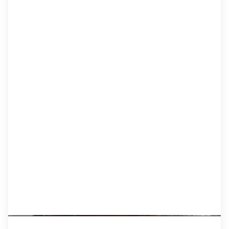
sau thăng chức Lang trung. Vào cuối năm 1841,
ông được cử đi làm sơ khảo ở Trường thi Hương
Thừa Thiên. Cuối năm 1847, vua Tự Đức nghĩ ông là
người tài, sai triệu vào Kinh cho làm việc ở Hàn
Lâm viện, sưu tầm và xếp đặt văn thư. Trong thời
gian làm quan, ông nhiều lần bị trách phạt, giáng
chức, thậm chí chịu tù ngục do tính tình thẳng
thắn cương trực