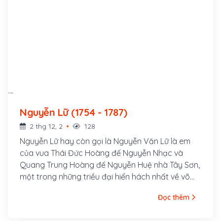
Nguyễn Lữ (1754 - 1787)
2 thg 12, 2
128
Nguyễn Lữ hay còn gọi là Nguyễn Văn Lữ là em
của vua Thái Đức Hoàng đế Nguyễn Nhạc và
Quang Trung Hoàng đế Nguyễn Huệ nhà Tây Sơn,
một trong những triều đại hiển hách nhất về võ
công của Việt Nam. Ông quê ở ấp Tây Sơn, sinh
Đọc thêm
ra ở làng Kiên Mĩ, nay là huyện Tây Sơn, tỉnh Bình
Định. Ông là người hiền lành, đô lượng, không cầu