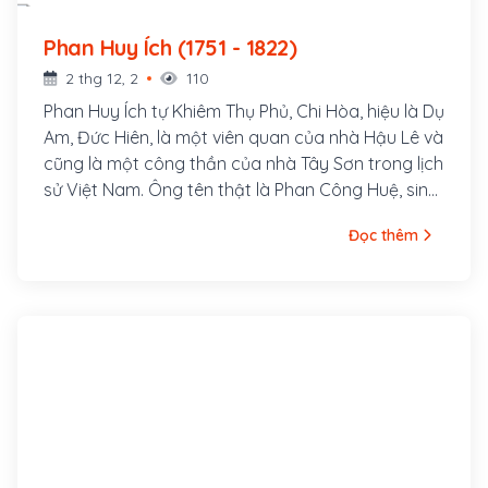
Phan Huy Ích (1751 - 1822)
2 thg 12, 2
110
Phan Huy Ích tự Khiêm Thụ Phủ, Chi Hòa, hiệu là Dụ
Am, Đức Hiên, là một viên quan của nhà Hậu Lê và
cũng là một công thần của nhà Tây Sơn trong lịch
sử Việt Nam. Ông tên thật là Phan Công Huệ, sinh
ngày 12 tháng Chạp năm Canh Ngọ (tức 9 tháng
Đọc thêm
1 năm 1751) ở làng Thu Hoạch, huyện Thiên Lộc,
phủ Đức Quang, trấn Nghệ An, (nay thuộc xã
Thạch Châu, huyện Lộc Hà, tỉnh Hà Tĩnh). Do kiêng
húy của Tuyên phi Đặng Thị Huệ, về sau ông đổi
tên là Huy Ích.