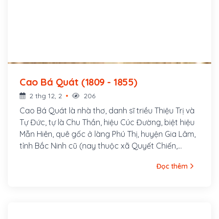
Cao Bá Quát (1809 - 1855)
2 thg 12, 2
206
Cao Bá Quát là nhà thơ, danh sĩ triều Thiệu Trị và
Tự Đức, tự là Chu Thần, hiệu Cúc Đường, biệt hiệu
Mẫn Hiên, quê gốc ở làng Phú Thị, huyện Gia Lâm,
tỉnh Bắc Ninh cũ (nay thuộc xã Quyết Chiến,
huyện Gia Lâm, ngoại thành Hà Nội), nhưng trú
Đọc thêm
quán ở thôn Đình Ngang, phía Nam thành Thăng
Long, một thời gian gia đình dời đến gần chùa
Linh Sơn bên cạnh hồ Trúc Bạch. Năm 1831, Cao
Bá Quát thi đậu Cử nhân, sau thi Hội bị trượt. Năm
1841, vào Kinh đô Huế giữ chức Hành tẩu Bộ Lễ,