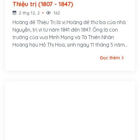
Thiệu trị (1807 - 1847)
2 thg 12, 2
162
Hoàng đế Thiệu Trị là vị Hoàng đế thứ ba của nhà
Nguyễn, trị vì từ năm 1841 đến 1847. Ông là con
trưởng của vua Minh Mạng và Tá Thiên Nhân
Hoàng hậu Hồ Thị Hoa, sinh ngày 11 tháng 5 năm
Đinh Mão, tức 16 tháng 6 năm 1807, tại Huế. 13
Đọc thêm
ngày sau khi sinh hạ Miên Tông, thân mẫu của
ông mất.