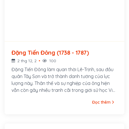
Đặng Tiến Đông (1738 - 1787)
2 thg 12, 2
100
Đặng Tiến Đông làm quan thời Lê-Trịnh, sau đầu
quân Tây Sơn và trở thành danh tướng của lực
lượng này. Thân thế và sự nghiệp của ông hiện
vẫn còn gây nhiều tranh cãi trong giới sử học Việt
Nam. Ông sinh ngày 2 tháng 5 năm Mậu Ngọ (18
Đọc thêm
tháng 6 năm 1738), tại xã Thịnh Phúc, huyện Phú
Xuyên, tỉnh Hà Tây (nay đã sáp nhập vào Hà Nội).
Năm 1749, Đặng Tiến Đông 11 tuổi thì mồ côi cha.
Mười năm sau, năm 1759, mẹ ông cũng qua đời.