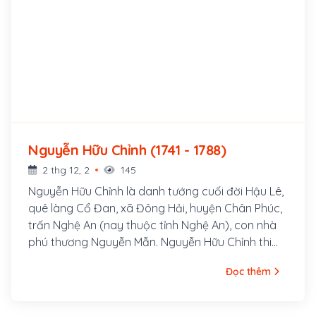
Nguyễn Hữu Chỉnh (1741 - 1788)
2 thg 12, 2
145
Nguyễn Hữu Chỉnh là danh tướng cuối đời Hậu Lê,
quê làng Cổ Đan, xã Đông Hải, huyện Chân Phúc,
trấn Nghệ An (nay thuộc tỉnh Nghệ An), con nhà
phú thương Nguyễn Mẫn. Nguyễn Hữu Chỉnh thi
đỗ Hương cống lúc mới 16 tuổi, 18 tuổi thi đỗ Tam
Đọc thêm
trường, ông có cơ trí và có tài biện bác, giỏi văn
thơ