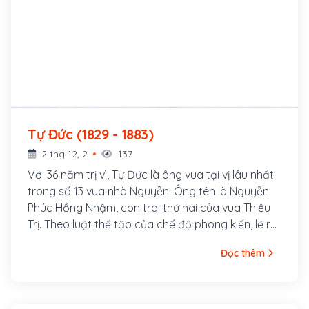
Tự Đức (1829 - 1883)
2 thg 12, 2
137
Với 36 năm trị vì, Tự Đức là ông vua tại vị lâu nhất
trong số 13 vua nhà Nguyễn. Ông tên là Nguyễn
Phúc Hồng Nhậm, con trai thứ hai của vua Thiệu
Trị. Theo luật thế tập của chế độ phong kiến, lẽ ra
anh trai ông là Hồng Bảo mới là người nối ngôi.
Đọc thêm
Nhưng do tài năng thấp kém, tính khí ngông
nghênh nên Hồng Bảo bị vua cha phế truất khỏi
ngôi Tiềm để, Hồng Nhậm được đưa lên ngai vàng
trở thành vua Tự Đức - một vị vua, một nhà thơ