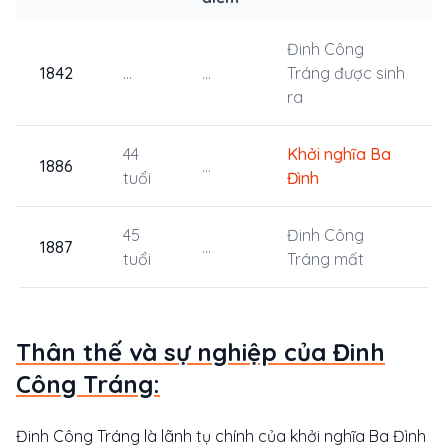
Đinh Công
1842
...
...
Tráng được sinh
ra
44
Khởi nghĩa Ba
1886
...
tuổi
Đình
45
Đinh Công
1887
...
tuổi
Tráng mất
Thân thế và sự nghiệp của Đinh
Công Tráng:
Đinh Công Tráng là lãnh tụ chính của khởi nghĩa Ba Đình