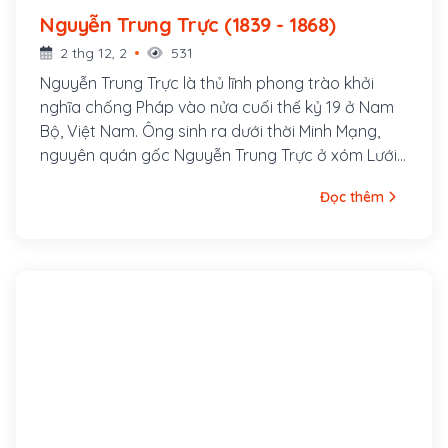
Nguyễn Trung Trực (1839 - 1868)
2 thg 12, 2
531
Nguyễn Trung Trực là thủ lĩnh phong trào khởi
nghĩa chống Pháp vào nửa cuối thế kỷ 19 ở Nam
Bộ, Việt Nam. Ông sinh ra dưới thời Minh Mạng,
nguyên quán gốc Nguyễn Trung Trực ở xóm Lưới,
thôn Vĩnh Hội, tổng Trung An, huyện Phù Cát, trấn
Đọc thêm
Bình Định (ngày nay là thôn Vĩnh Hội, xã Cát Hải,
huyện Phù Cát). Ông nội là Nguyễn Văn Đạo, cha
là Nguyễn Văn Phụng (hoặc Nguyễn Cao Thăng),
mẹ là bà Lê Kim Hồng.