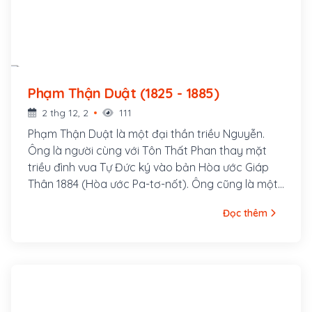
Phạm Thận Duật (1825 - 1885)
2 thg 12, 2
111
Phạm Thận Duật là một đại thần triều Nguyễn.
Ông là người cùng với Tôn Thất Phan thay mặt
triều đình vua Tự Đức ký vào bản Hòa ước Giáp
Thân 1884 (Hòa ước Pa-tơ-nốt). Ông cũng là một
nhà sử học nổi tiếng, từng giữ chức vụ Phó tổng
Đọc thêm
tài Quốc sử quán kiêm quản Quốc tử giám, là
người duyệt cuối cùng bản Quốc sử Khâm định
Việt sử thông giám cương mục, từng là thầy dạy
học cho hai hoàng thân là vua Dục Đức và Đồng
Khánh sau này.