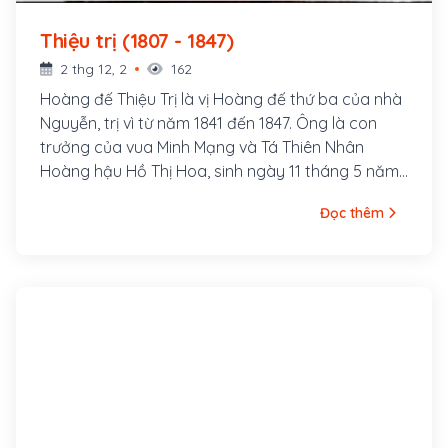
Thiệu trị (1807 - 1847)
2 thg 12, 2
162
Hoàng đế Thiệu Trị là vị Hoàng đế thứ ba của nhà
Nguyễn, trị vì từ năm 1841 đến 1847. Ông là con
trưởng của vua Minh Mạng và Tá Thiên Nhân
Hoàng hậu Hồ Thị Hoa, sinh ngày 11 tháng 5 năm
Đinh Mão, tức 16 tháng 6 năm 1807, tại Huế. 13
Đọc thêm
ngày sau khi sinh hạ Miên Tông, thân mẫu của
ông mất.