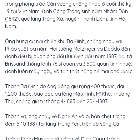
trong phong trào Cần vương chống Pháp ở cuối thế kỷ
19 tại Việt Nam. Đinh Công Tráng sinh năm Nhâm Dần
(1842), quê làng Tráng Xá, huyện Thanh Liêm, tỉnh Hà
Nam.
Ông hùng cứ nơi chiến khu Ba Đình, chống nhau với
Pháp suốt ba năm. Hai tướng Metzinger và Doddo đến
đánh đều bị quân ông đẩy lui. Đến đầu năm 1887, đại tá
Brissand thống lãnh 76 sĩ quan và 3.500 quân tinh nhuệ,
đánh luôn mấy ngày và tổn thất nặng nề mới phá được.
Thành Ba Đình do ông đóng giữ rộng 400 thước, dài
1.200 thước, bao bọc ba làng Mậu Tịnh, Mĩ Khê, Thượng
Thọ, chống giữ từ tháng 4-1885 đến 20-1-1887.
Thành vỡ, ông chạy về Nghệ An và bị bắn chết trong
đêm 5-10-1887 tại làng Trung Yên, trên bờ sông Cả.
Tướng Pháp Mason nhận định về Đinh Công Tráng: