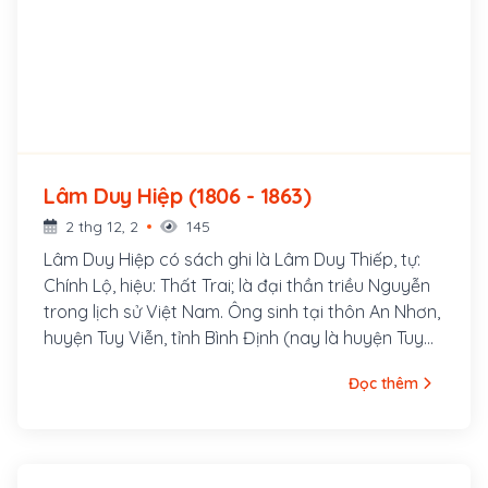
Lâm Duy Hiệp (1806 - 1863)
2 thg 12, 2
145
Lâm Duy Hiệp có sách ghi là Lâm Duy Thiếp, tự:
Chính Lộ, hiệu: Thất Trai; là đại thần triều Nguyễn
trong lịch sử Việt Nam. Ông sinh tại thôn An Nhơn,
huyện Tuy Viễn, tỉnh Bình Định (nay là huyện Tuy
Phước, tỉnh Bình Định). Thuở nhỏ, ông có tiếng là
Đọc thêm
thông minh, nhanh nhẹn. Năm 1828 đời Minh Mạng,
ông thi đỗ cử nhân, được bổ làm tri huyện, rồi tri
phủ. Ông làm quan đến chức Thượng thư, sung Cơ
mật viện đại thần, Phụ chánh đại thần.