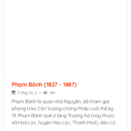
Phạm Bành (1827 - 1887)
2 thg 12, 2
94
Phạm Bành là quan nhà Nguyễn, đã tham gia
phong trào Cần Vương chống Pháp cuối thế kỷ
19. Phạm Bành quê ở làng Trương Xá (nay thuộc
xã Hoà Lộc, huyện Hậu Lộc, Thanh Hoá), đậu cử
nhân khoa Giáp Tý (1864). Ông làm quan đến chức