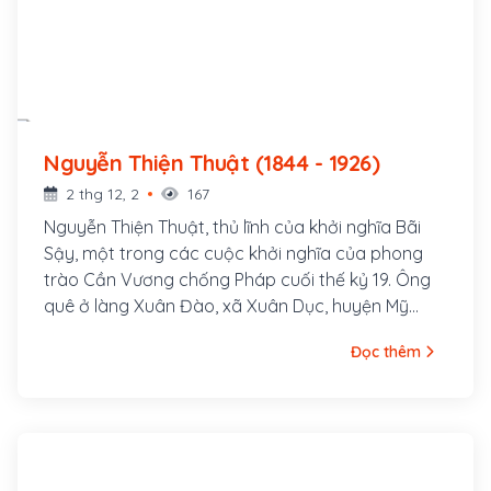
Nguyễn Thiện Thuật (1844 - 1926)
2 thg 12, 2
167
Nguyễn Thiện Thuật, thủ lĩnh của khởi nghĩa Bãi
Sậy, một trong các cuộc khởi nghĩa của phong
trào Cần Vương chống Pháp cuối thế kỷ 19. Ông
quê ở làng Xuân Đào, xã Xuân Dục, huyện Mỹ
Hào, tỉnh Hưng Yên. Ông là con cả của một gia
Đọc thêm
đình nhà nho nghèo, là hậu duệ đời thứ 30 của
Nguyễn Trãi. Cha ông là tú tài Nguyễn Tuy làm
nghề dạy học, các em trai ông là Nguyễn Thiện
Dương và Nguyễn Thiện Kế sau này cũng đều
tham gia khởi nghĩa Bãi Sậy