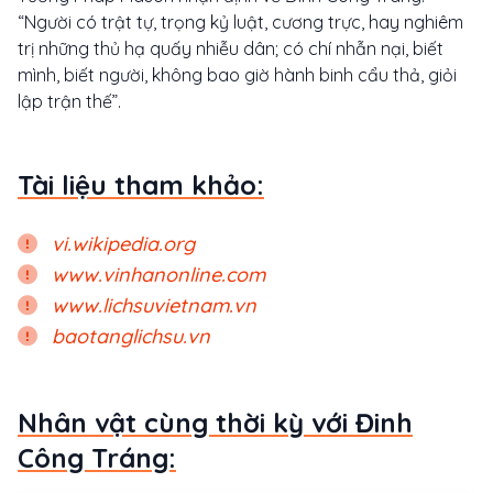
“Người có trật tự, trọng kỷ luật, cương trực, hay nghiêm
trị những thủ hạ quấy nhiễu dân; có chí nhẫn nại, biết
mình, biết người, không bao giờ hành binh cẩu thả, giỏi
lập trận thế”.
Tài liệu tham khảo:
vi.wikipedia.org
www.vinhanonline.com
www.lichsuvietnam.vn
baotanglichsu.vn
Nhân vật cùng thời kỳ với Đinh
Công Tráng: