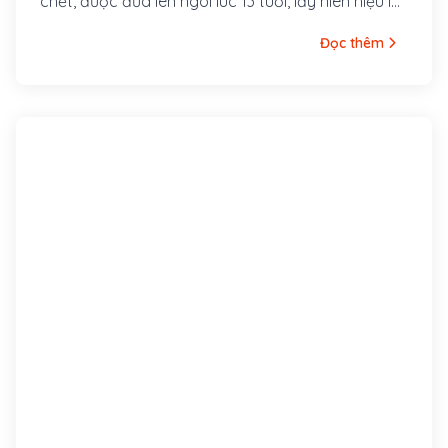
chết, được đưa lên ngôi lúc 13 tuổi, lấy niên hiệu là
Hàm Nghi.
Đọc thêm