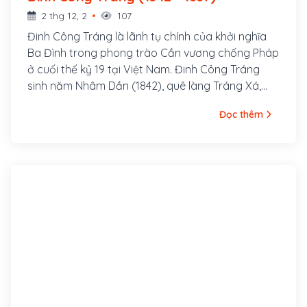
2 thg 12, 2
107
Đinh Công Tráng là lãnh tụ chính của khởi nghĩa
Ba Đình trong phong trào Cần vương chống Pháp
ở cuối thế kỷ 19 tại Việt Nam. Đinh Công Tráng
sinh năm Nhâm Dần (1842), quê làng Tráng Xá,
huyện Thanh Liêm, tỉnh Hà Nam.
Đọc thêm